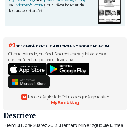
sau
Microsoft Store
și bucură-te imediat de
lectura acestei cărți!
#1
DESCARCĂ GRATUIT APLICAȚIA MYBOOKMAG ACUM
Citește oriunde, oricând. Sincronizează-ți biblioteca și
continuă lectura pe orice dispozitiv.
Toate cărțile tale într-o singură aplicație:
M
MyBookMag
Descriere
Premiul Dora-Suarez 2013 „Bernard Minier zguduie lumea