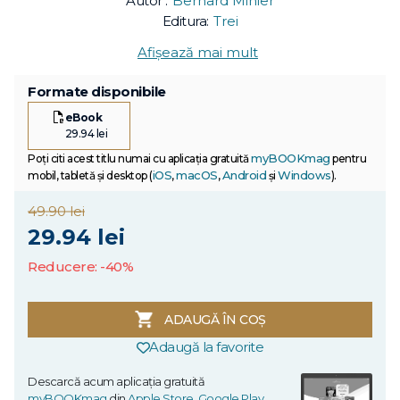
Autor :
Bernard Minier
Editura:
Trei
Afișează mai mult
Formate disponibile
eBook
29.94 lei
myBOOKmag
Poți citi acest titlu numai cu aplicația gratuită
pentru
iOS
macOS
Android
Windows
mobil, tabletă și desktop (
,
,
și
).
49.90 lei
29.94 lei
Reducere: -40%
ADAUGĂ ÎN COȘ
Adaugă la favorite
Descarcă acum aplicația gratuită
myBOOKmag
din
Apple Store
,
Google Play