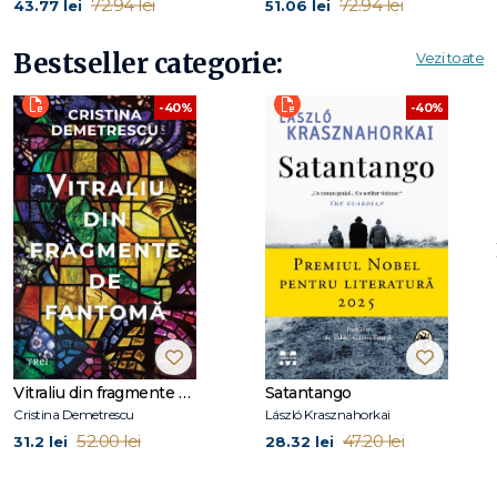
72.94 lei
72.94 lei
43.77 lei
51.06 lei
Bestseller categorie:
Vezi toate
-40%
-40%
Vitraliu din fragmente de fantomă
Satantango
Cristina Demetrescu
László Krasznahorkai
52.00 lei
47.20 lei
31.2 lei
28.32 lei