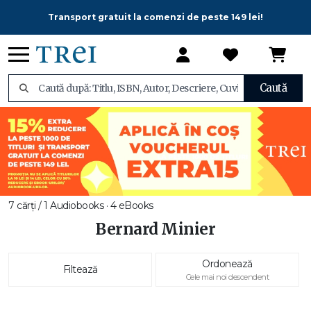
Transport gratuit la comenzi de peste 149 lei!
Caută
7 cărți / 1 Audiobooks · 4 eBooks
Bernard Minier
Ordonează
Filtează
Cele mai noi descendent