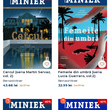
Cercul (seria Martin Servaz,
Femeile din umbră (seria
vol. 2)
Lucia Guerrero, vol.2)
Bernard Minier
Bernard Minier
43.66 lei
32.99 lei
62.37 lei
54.97 lei
-40%
-40%