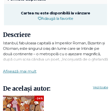
Cartea nu este disponibilă la vânzare
Adaugă la favorite
Descriere
Istanbul, fabuloasa capitală a Imperiilor Roman, Bizantin şi
Otoman, este singurul oraş din lume care se întinde pe
două continente – o metropolă cu o aşezare magnifică,
după cum scria cândva un poet, „înconjurată de o ghirlandă
de ape…"
Afișează mai mult
Colonia grecească a Bizanțului a devenit în anul 350
Constantinopolul creștin, iar apoi Istanbulul islamic după
cucerirea turcească din 1453. În ciuda jafurilor, revoltelor și
De același autor:
Vezi toate
cutremurelor succesive, el a reușit să își păstreze atmosfera
și farmecul fără pereche. Vreme de peste 2 000 de ani,
-24%
călători au venit pe aceste meleaguri, au rămas fascinați și
au luat cu ei povești despre minunățiile și secretele lui,