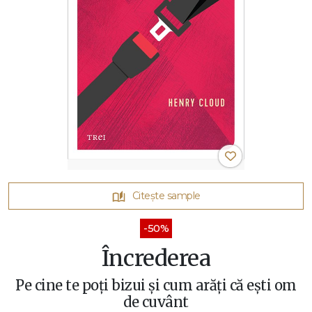
Citește sample
-50%
Încrederea
Pe cine te poți bizui și cum arăți că ești om
de cuvânt