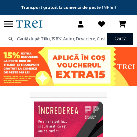
Transport gratuit la comenzi de peste 149 lei!
Caută