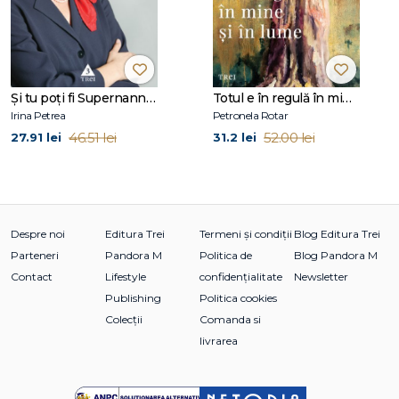
romane și mai multe eseuri, printre care Les Vertus de
l'échec, Ceci n'est pas un manuel de philosophie și Les
Philosophes sur le divan. Este invitat frecvent la emisiunile
culturale ale posturilor France 3 și Canal+ și publică articole
în revistele Philosophie magazine și Psychologies.
Şi tu poţi fi Supernanny 1
Totul e în regulă în mine și în lume
Irina Petrea
Petronela Rotar
46.51 lei
52.00 lei
27.91 lei
31.2 lei
Despre noi
Editura Trei
Termeni și condiții
Blog Editura Trei
Parteneri
Pandora M
Politica de
Blog Pandora M
Contact
Lifestyle
confidențialitate
Newsletter
Publishing
Politica cookies
Colecții
Comanda si
livrarea