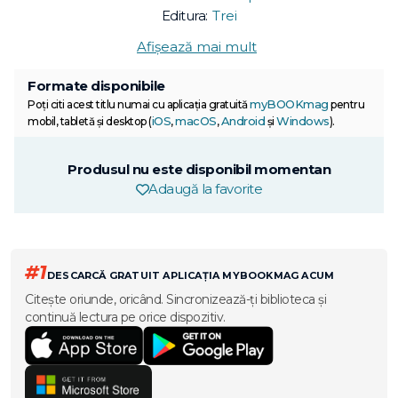
Editura:
Trei
Afișează mai mult
Formate disponibile
myBOOKmag
Poți citi acest titlu numai cu aplicația gratuită
pentru
iOS
macOS
Android
Windows
mobil, tabletă și desktop (
,
,
și
).
Produsul nu este disponibil momentan
Adaugă la favorite
#1
DESCARCĂ GRATUIT APLICAȚIA MYBOOKMAG ACUM
Citește oriunde, oricând. Sincronizează-ți biblioteca și
continuă lectura pe orice dispozitiv.