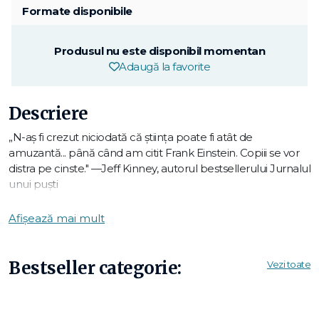
Formate disponibile
Produsul nu este disponibil momentan
Adaugă la favorite
Descriere
„N-aș fi crezut niciodată că știința poate fi atât de
amuzantă... până când am citit Frank Einstein. Copiii se vor
distra pe cinste." —Jeff Kinney, autorul bestsellerului Jurnalul
unui puști
„Hohote de râs și teorii științifice foarte interesante – toate
Afișează mai mult
fac din Jon Scieszka o legendă." — Mac Barnett, autorul
cărților Battle Bunny și Cei doi teribili
Bestseller categorie:
Vezi toate
„Aventurile lui Frank Einstein, descrise cu mult umor, dar
oferind în mod subtil lecții de știință extrem de interesante,
sunt perfecte pentru micii inventatori care preferă