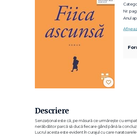
Categor
Nr. pagi
Anul apa
Afișea
For
Descriere
Senzațional este că, pe măsură ce urmăreşte cu empatie e
nerăbdător parcă să ducă fiecare gând până la concluzia s
Lucrul acesta este evident în curajul cu care naratoare