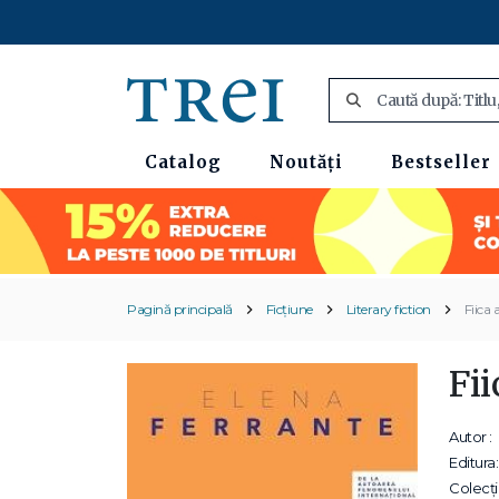
Catalog
Noutăți
Bestseller
Pagină principală
Ficțiune
Literary fiction
Fiica
Fi
Autor :
Editura:
Colecții