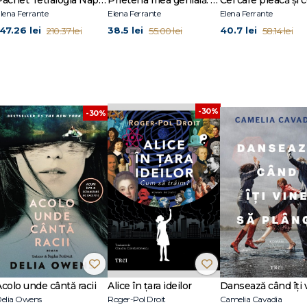
Pachet Tetralogia Napolitana
Prietena mea genială. Ediție Tie-in (Tetralogia Napolitană, vol. 1)
rului în carne şi oase, ci mai degrabă fizionomia brută pe care o conține fiec
lena Ferrante
Elena Ferrante
Elena Ferrante
147.26 lei
38.5 lei
40.7 lei
210.37 lei
55.00 lei
58.14 lei
-30%
-30%
Acolo unde cântă racii
Alice în țara ideilor
elia Owens
Roger-Pol Droit
Camelia Cavadia