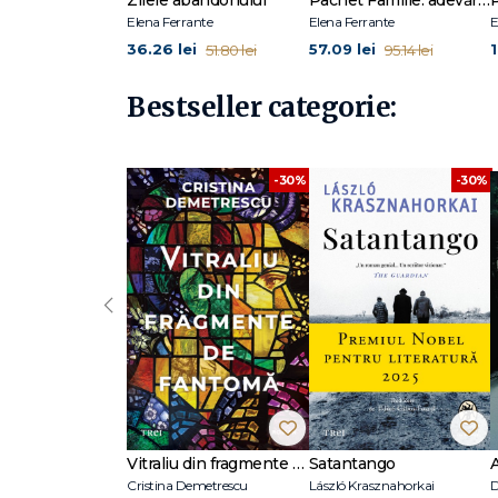
Zilele abandonului
Pachet Familie: adevăruri incomode
Cred că un cititor adevărat nu caută chipul fragil al auto
Elena Ferrante
Elena Ferrante
E
cuvânt. Elena Ferrante
36.26 lei
57.09 lei
51.80 lei
95.14 lei
Bestseller categorie:
-30%
-30%
‹
Vitraliu din fragmente de fantomă
Satantango
Cristina Demetrescu
László Krasznahorkai
D