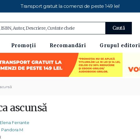
Transport gratuit la comenzi de peste 149 lei!
Caută
Promoții
Recomandări
Grupul editori
 ascunsă
ica ascunsă
Elena Ferrante
Pandora M
: