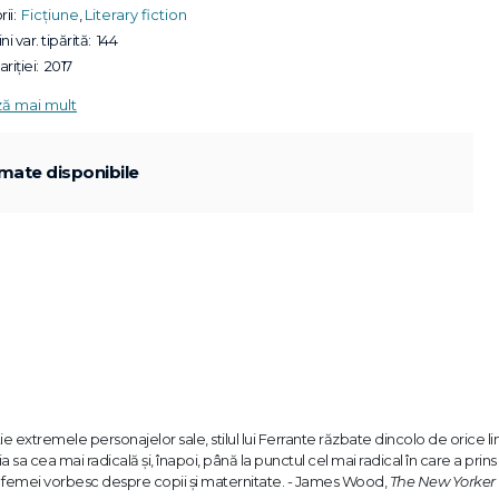
ii:
Ficțiune
,
Literary fiction
ni var. tipărită:
144
riției:
2017
ză mai mult
mate disponibile
xtremele personajelor sale, stilul lui Ferrante răzbate dincolo de orice li
a cea mai radicală şi, înapoi, până la punctul cel mai radical în care a prins
le femei vorbesc despre copii şi maternitate. - James Wood,
The New Yorker