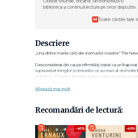
Citește oriunde, oricând. Sincronizează-ți
biblioteca și continuă lectura pe orice dispozitiv.
Toate cărțile tale î
M
Descriere
„Una dintre marile cărți ale vremurilor noastre." The Ne
Desconsiderat din cauza infirmității, tratat ca un înapoia
supraviețuit intrigilor și otrăvirilor ce au marcat domniile
41 d.Hr. Eu, Claudius, Împărat, prima parte a romanului vie
modern al ficțiunii istorice. Ecranizarea din 1976 este soc
Afișează mai mult
„O capodoperă plină de înțelegere a istoriei și profund c
„Cum a ajuns Graves să și-l aleagă pe Claudius ca narator
Recomandări de lectură:
fost o hotărâre luată iute, cert este că nu se poate ima
Romei Imperiale – un cronicar ce a trăit în chiar centrul 
-40%
-40%
„În lucrarea de față dezvălui o serie de întâmplări confid
posterității. Nu am în vedere nici pe strănepoții și nici 