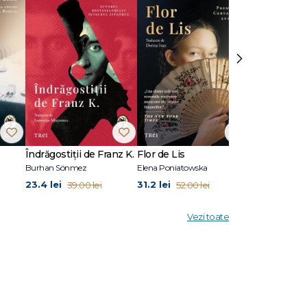
 după
uptat în
re
›
e
tică,
Îndrăgostiții de Franz K.
Flor de Lis
Pilonii mării
Burhan Sönmez
Elena Poniatowska
Sylvain Tesson
23.4 lei
31.2 lei
26.4 lei
39.00 lei
52.00 lei
44.
Vezi toate