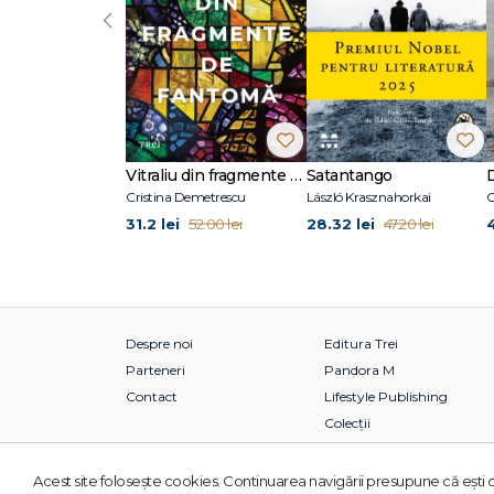
‹
Vitraliu din fragmente de fantomă
Satantango
Cristina Demetrescu
László Krasznahorkai
C
31.2 lei
28.32 lei
52.00 lei
47.20 lei
Despre noi
Editura Trei
Parteneri
Pandora M
Contact
Lifestyle Publishing
Colecții
Acest site foloseşte cookies. Continuarea navigării presupune că eşti d
© 2026 Grupul Editorial TREI. Toate drepturile rezervate.