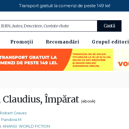
Transport gratuit la comenzi de peste 149 lei!
Caută
Promoții
Recomandări
Grupul editori
, Claudius, Împărat
(ebook)
Robert Graves
Pandora M
:
ANANSI. WORLD FICTION