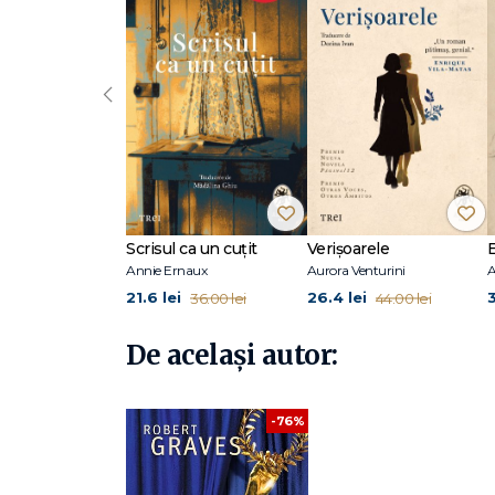
eventualii mei cititori de peste o sută de generații sau ma
cum Herodot și Tucidide, deși morți de mult, îmi vorbes
Născut în 1895 la Wimbledon, Robert Graves este considerat
Primul Război Mondial, fiind grav rănit în Bătălia de pe
‹
teribila încleștare mondială, Good Bye to All That, consi
stabilească în Insula Mallorca, unde a început să scrie se
este autorul unor monumentale studii de gen. În seria An
Scrisul ca un cuțit
Verișoarele
Annie Ernaux
Aurora Venturini
A
21.6 lei
26.4 lei
36.00 lei
44.00 lei
De același autor:
-76%