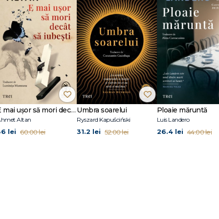
i mult, sa aveți impresia că vă vorbesc direct, ca și cum aș fi unul dintre voi,
c mie. " Robert Graves
 unul dintre cei mai mari oameni de litere britanici ai secolului trecut. A l
 Somme. După încheierea războiului, a scris un volum de memorialistică desp
derat o capodoperă a genului. Vânzările excelente ale cărții i-au permis să s
ria romanelor istorice care i-au mărit popularitatea. Pasionat de mitologia an
ansi. Clasic urmează să apară Claudius Zeul.
E mai ușor să mori decât să iubești (seria Cvartetul Otoman, vol.3)
Umbra soarelui
Ploaie măruntă
hmet Altan
Ryszard Kapuściński
Luis Landero
36 lei
31.2 lei
26.4 lei
60.00 lei
52.00 lei
44.00 lei