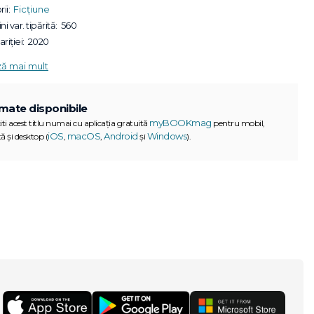
ii:
Ficțiune
ni var. tipărită:
560
riției:
2020
ză mai mult
mate disponibile
myBOOKmag
iti acest titlu numai cu aplicația gratuită
pentru mobil,
iOS
macOS
Android
Windows
ă și desktop (
,
,
și
).
G