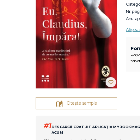
Categor
Nr. pagi
Anul apa
Afișea
For
Poți c
tablet
Citește sample
#1
DESCARCĂ GRATUIT APLICAȚIA MYBOOKMA
ACUM