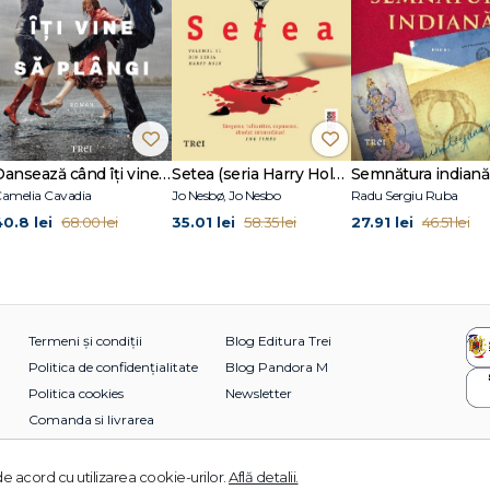
Dansează când îți vine să plângi
Setea (seria Harry Hole, vol. 11)
Semnătura indiană
amelia Cavadia
Jo Nesbø, Jo Nesbo
Radu Sergiu Ruba
40.8 lei
35.01 lei
27.91 lei
68.00 lei
58.35 lei
46.51 lei
Termeni și condiții
Blog Editura Trei
Politica de confidențialitate
Blog Pandora M
Politica cookies
Newsletter
Comanda si livrarea
e acord cu utilizarea cookie-urilor.
Află detalii.