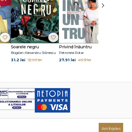
›
Soarele negru
Privind înăuntru
Suflete per
Bogdan-Alexandru Stănescu
Petronela Rotar
John Marrs
31.2 lei
27.91 lei
24.87 lei
52.00 lei
46.51 lei
41
Am înțeles
Dezvoltat de: