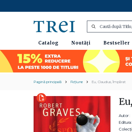
Catalog
Noutăți
Bestseller
Pagină principală
Ficțiune
Eu, Claudius, Împărat
Eu
Autor :
Editura:
Colecții