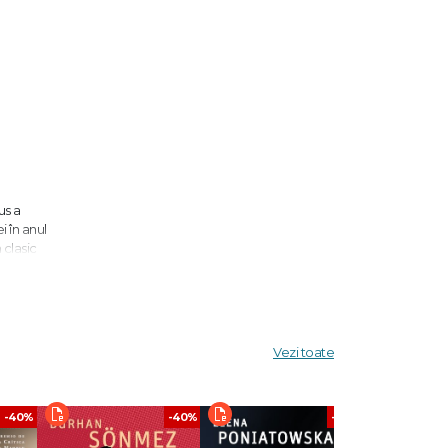
us a
i în anul
 clasic
dacă a
Vezi toate
viața
-40%
-40%
-40%
esează
oi,