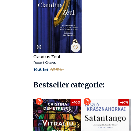
Claudius Zeul
Robert Graves
19.8 lei
83.52 lei
Bestseller categorie:
-40%
-40%