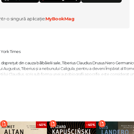
ntr-o singură aplicație:
MyBookMag
w York Times
t, disprețuit din cauza bâlbâielii sale, Tiberius Claudius Drusus Nero Germanic
 lui Augustus, Tiberius și a nebunului Caligula, pentru a deveni Împărat al Rome
ții lui Claudius, scris sub forma unei autobiografii apocrife, este considerat un
otită și ea una dintre cele mai bune serii TV din toate timpurile.
aptivantă: o realizare măreață a imaginației." Hilary Mantel
, mi-e greu să spun. Chiar dacă a fost în urma unei îndelungi deliberări sau 
gina un vehicul mai bun pentru a purta povestea primei jumatăți de secol din 
ei putred. " Barry Unsworth
-40%
-40%
ențiale. Dar, veți întreba, cine sunt confidenții mei? Iată răspunsul: ea se adr
pe străstrănepoții mei, ci posteritatea foarte îndepărtată. Speranța mea e că v