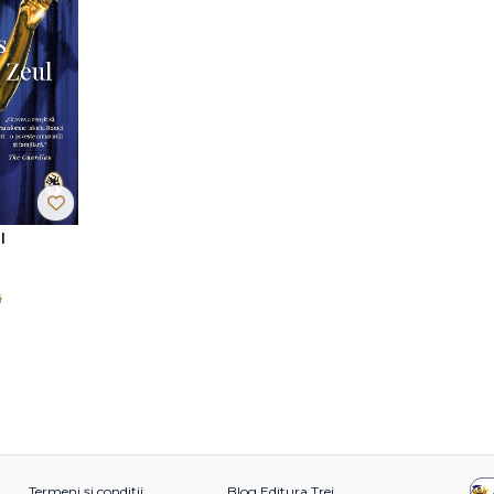
l
i
Termeni și condiții
Blog Editura Trei