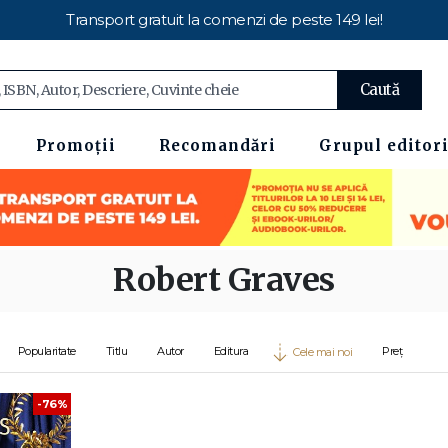
Transport gratuit la comenzi de peste 149 lei!
Caută
Promoții
Recomandări
Grupul editori
Robert Graves
Popularitate
Titlu
Autor
Editura
Preț
Cele mai noi
-76%