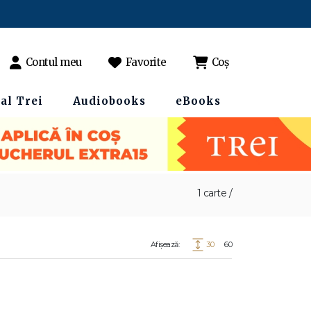
Contul meu
Favorite
Coș
al Trei
Audiobooks
eBooks
1 carte /
Afișează:
30
60