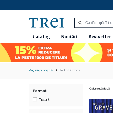
Catalog
Noutăți
Bestseller
Pagină principală
Robert Graves
Ordonează după:
Format
Tiparit