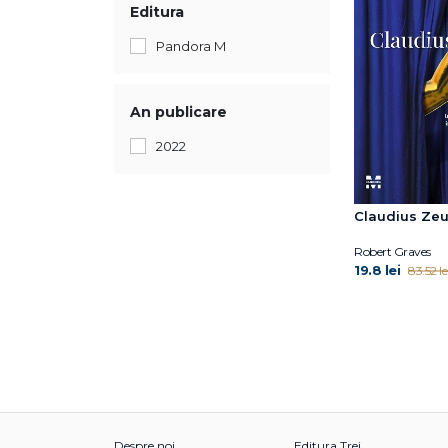
Editura
Pandora M
An publicare
2022
Claudius Zeu
Robert Graves
19.8 lei
83.52 le
Despre noi
Editura Trei