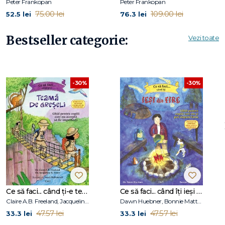
Peter Frankopan
Peter Frankopan
75.00 lei
109.00 lei
52.5 lei
76.3 lei
Bestseller categorie:
Vezi toate
-30%
-30%
Ce să faci... când ți-e teamă de greșeli. Ghid pentru copiii care nu acceptă să fie imperfecți
Ce să faci... când îţi ieşi din fire. Ghid pentru copiii care nu-şi pot stăpâni furia
Claire A.B. Freeland, Jacqueline B. Toner, Janet McDonnell
Dawn Huebner, Bonnie Matthews
47.57 lei
47.57 lei
33.3 lei
33.3 lei