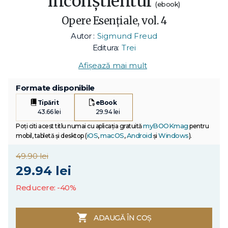
inconștientul
(ebook)
Opere Esenţiale, vol. 4
Autor :
Sigmund Freud
Editura:
Trei
Afișează mai mult
Formate disponibile
Tipărit
eBook
43.66 lei
29.94 lei
myBOOKmag
Poți citi acest titlu numai cu aplicația gratuită
pentru
iOS
macOS
Android
Windows
mobil, tabletă și desktop (
,
,
și
).
49.90 lei
29.94 lei
Reducere: -40%
ADAUGĂ ÎN COȘ