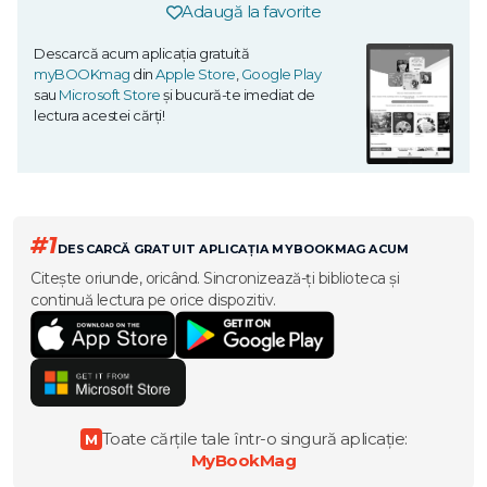
Adaugă la favorite
Descarcă acum aplicația gratuită
myBOOKmag
din
Apple Store
,
Google Play
sau
Microsoft Store
și bucură-te imediat de
lectura acestei cărți!
#1
DESCARCĂ GRATUIT APLICAȚIA MYBOOKMAG ACUM
Citește oriunde, oricând. Sincronizează-ți biblioteca și
continuă lectura pe orice dispozitiv.
Toate cărțile tale într-o singură aplicație:
M
MyBookMag