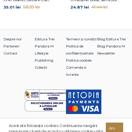
Notă introductivă la ediţia în limba română
58.35 lei
41.44 lei
35.01 lei
24.87 lei
Despre psihologia gimnazistului
Notă introductivă la ediţia în limba română
Umorul
Notă introductivă la ediţia în limba română
Despre noi
Editura Trei
Termeni și condiții
Blog Editura Trei
Scrisoare către Romain Rolland
Parteneri
Pandora M
Politica de
Blog Pandora M
(Perturbarea unei amintiri pe Acropole)
Contact
Lifestyle
confidențialitate
Newsletter
Notă introductivă la ediţia în limba română
Perturbarea unei amintiri pe Acropole
Publishing
Politica cookies
Bibliografie
Colecții
Comanda si
Lista abrevierilor
livrarea
Index
Acest site foloseşte cookies. Continuarea navigării
© 2026 Grupul Editorial TREI. Toate drepturile rezervate.
Am
presupune că eşti de acord cu utilizarea cookie-urilor.