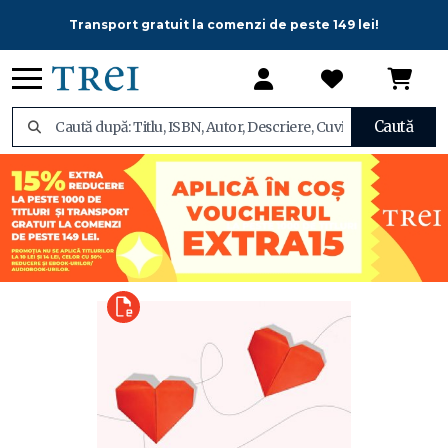
Transport gratuit la comenzi de peste 149 lei!
Caută