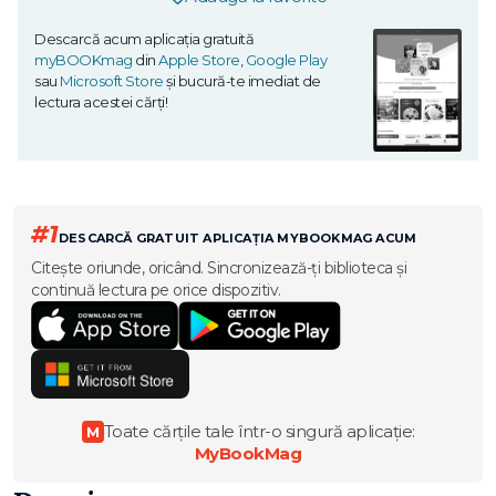
Descarcă acum aplicația gratuită
myBOOKmag
din
Apple Store
,
Google Play
sau
Microsoft Store
și bucură-te imediat de
lectura acestei cărți!
#1
DESCARCĂ GRATUIT APLICAȚIA MYBOOKMAG ACUM
Citește oriunde, oricând. Sincronizează-ți biblioteca și
continuă lectura pe orice dispozitiv.
Toate cărțile tale într-o singură aplicație:
M
MyBookMag