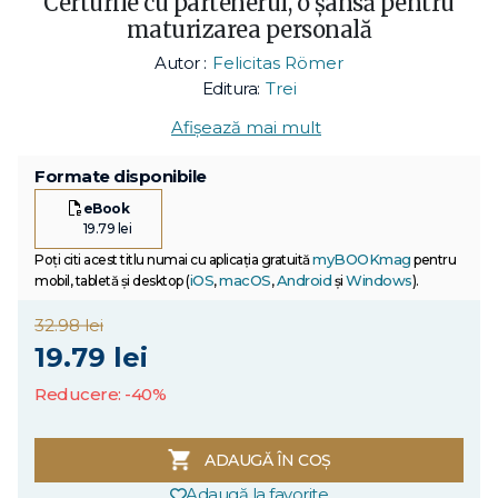
Certurile cu partenerul, o șansă pentru
maturizarea personală
Autor :
Felicitas Römer
Editura:
Trei
Afișează mai mult
Formate disponibile
eBook
19.79 lei
myBOOKmag
Poți citi acest titlu numai cu aplicația gratuită
pentru
iOS
macOS
Android
Windows
mobil, tabletă și desktop (
,
,
și
).
32.98 lei
19.79 lei
Reducere: -40%
ADAUGĂ ÎN COȘ
Adaugă la favorite