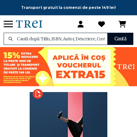
Transport gratuit la comenzi de peste 149 lei!
Caută