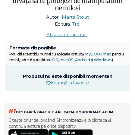
Învață să te protejezi de manipulatorii
nemiloși
Autor :
Marta Stout
Editura:
Trei
Afișează mai mult
Formate disponibile
myBOOKmag
Poți citi acest titlu numai cu aplicația gratuită
pentru
iOS
macOS
Android
Windows
mobil, tabletă și desktop (
,
,
și
).
Produsul nu este disponibil momentan
Adaugă la favorite
#1
DESCARCĂ GRATUIT APLICAȚIA MYBOOKMAG ACUM
Citește oriunde, oricând. Sincronizează-ți biblioteca și
continuă lectura pe orice dispozitiv.