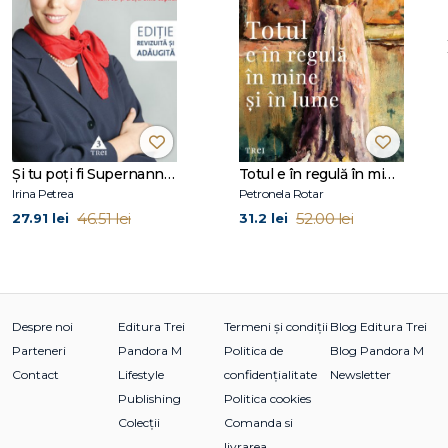
Şi tu poţi fi Supernanny 1
Totul e în regulă în mine și în lume
Irina Petrea
Petronela Rotar
46.51 lei
52.00 lei
27.91 lei
31.2 lei
Despre noi
Editura Trei
Termeni și condiții
Blog Editura Trei
Parteneri
Pandora M
Politica de
Blog Pandora M
Contact
Lifestyle
confidențialitate
Newsletter
Publishing
Politica cookies
Colecții
Comanda si
livrarea