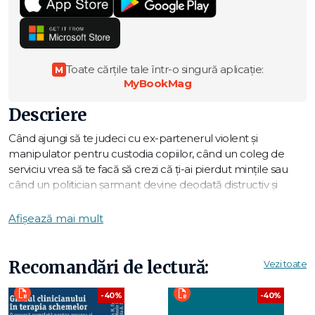
Toate cărțile tale într-o singură aplicație:
M
MyBookMag
Descriere
Când ajungi să te judeci cu ex-partenerul violent și
manipulator pentru custodia copiilor, când un coleg de
serviciu vrea să te facă să crezi că ți-ai pierdut mințile sau
când un politician șarmant devine deodată distructiv și
abuziv, e semn că ai de-a face cu un psihopat. Ideal este,
desigur, să eviți pur și simplu astfel de persoane. Dar ce faci
Afișează mai mult
când ești, totuși, nevoit să te confunți cu un astfel de
personaj lipsit de orice empatie sau simț moral? Autoarea,
psiholog cu experiență și fost profesor la Harvard,
Recomandări de lectură:
Vezi toate
creionează un complex portret al psihopatului, oferind
diverse căi pentru a scăpa de sub influența acestuia.
-40%
-40%