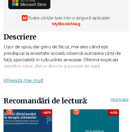
Toate cărțile tale într-o singură aplicație:
M
MyBookMag
Descriere
Ușor de spus, dar greu de făcut, mai ales când ești
predispus la anxietate socială, observă autoarea cărții de
față, specialistă în tulburările anxioase. Oferind explicații
științifice clare, sfaturi directe și povești de viață
încurajatoare, Ellen Hendriksen pleacă de la o premisă
surpinzătoare: orice timid are în sine suficiente resurse
Afișează mai mult
pentru a face față unor situații sociale noi și angoasante.
Cartea ajută cititorul să înțeleagă rădăcinile anxietății sociale,
Recomandări de lectură:
Vezi toate
dar și în ce fel mintea noastră poate fi "resetată" prin
schimbarea unor comportamente și prin reducerea la
-40%
-40%
tăcere a Criticului Interior – acea voce enervantă care-ți
șoptește: "Toți te vor judeca".