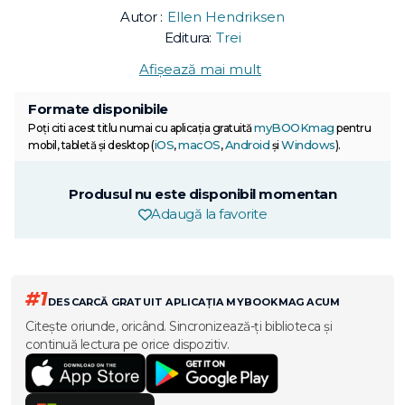
Autor :
Ellen Hendriksen
Editura:
Trei
Afișează mai mult
Formate disponibile
myBOOKmag
Poți citi acest titlu numai cu aplicația gratuită
pentru
iOS
macOS
Android
Windows
mobil, tabletă și desktop (
,
,
și
).
Produsul nu este disponibil momentan
Adaugă la favorite
#1
DESCARCĂ GRATUIT APLICAȚIA MYBOOKMAG ACUM
Citește oriunde, oricând. Sincronizează-ți biblioteca și
continuă lectura pe orice dispozitiv.