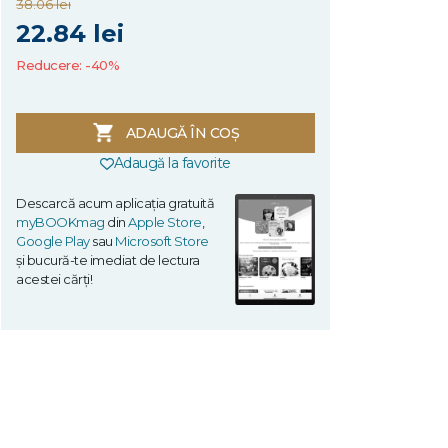
38.06 lei
22.84 lei
Reducere: -40%
ADAUGĂ ÎN COȘ
Adaugă la favorite
Descarcă acum aplicația gratuită
myBOOKmag
din
Apple Store
,
Google Play
sau
Microsoft Store
și bucură-te imediat de lectura
acestei cărți!