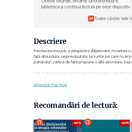
Citește oriunde, oricând. Sincronizează-ți
biblioteca și continuă lectura pe orice dispozitiv.
Toate cărțile tale î
M
Descriere
Pierderea unui job, o despărțire sfâșietoare, moartea cuiv
față absurdului, neprevăzutului, lucrurilor pe care nu le po
paharului", cartea de față propune o altă abordare, baz
Dar nu în sensul de resemnare și împăcare, ci de disponibi
a ține doliu și pentru a procesa evenimentele implacabil
Afișează mai mult
Cuprins
Introducere
Partea întâi. Acceptare, evitare și toate emoţiile conexe
Recomandări de lectură:
Capitolul 1. Paul
Capitolul 2. Pierderi ambigue
Capitolul 3. Blocajul
-40%
-40%
Capitolul 4. Calea către eliberare
Capitolul 5. Evitarea