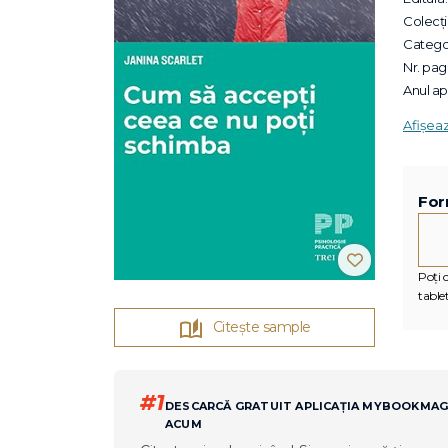
Colecții
Categor
Nr. pagi
Anul apa
Afișea
For
Poți c
tablet
Citește sample
#1
DESCARCĂ GRATUIT APLICAȚIA MYBOOKMA
ACUM