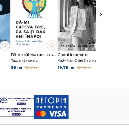
›
Dă-mi câteva ore, ca să-ţi dau ani înapoi
Codul încrederii
Atomic Habi
Răzvan Șindelaru
Katty Kay, Claire Shipman
James Clear
36 lei
19.79 lei
36 lei
60.00 lei
32.98 lei
60.00 