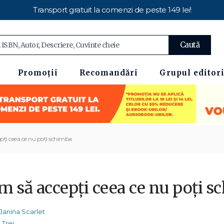
Transport gratuit la comenzi de peste 149 lei!
Caută
Promoții
Recomandări
Grupul editori
ți ceea ce nu poți schimba
m să accepți ceea ce nu poți 
Janina Scarlet
Trei