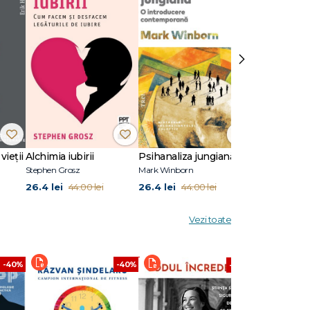
›
vieții
Alchimia iubirii
Psihanaliza jungiană
Stephen Grosz
Mark Winborn
Melanie Klein
26.4 lei
26.4 lei
45.6 lei
44.00 lei
44.00 lei
76.0
Vezi toate
-40%
-40%
-40%