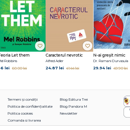
Teoria Let them
Caracterul nevrotic
N-ai greșit nimic
el Robbins
Alfred Adler
Dr. Ramani Durvasula
36 lei
24.87 lei
29.94 lei
60.00 lei
41.44 lei
49.90 lei
Termeni și condiții
Blog Editura Trei
Politica de confidențialitate
Blog Pandora M
Politica cookies
Newsletter
Comanda si livrarea