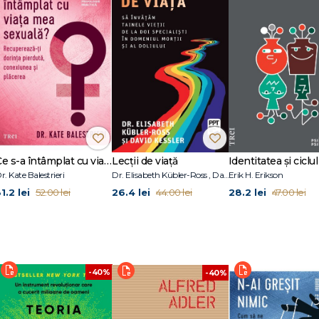
ții sociale
Ce s-a întâmplat cu viața mea sexuală?
Lecții de viață
Identitatea și ciclul 
r. Kate Balestrieri
Dr. Elisabeth Kübler-Ross , David Kessler
Erik H. Erikson
1.2 lei
26.4 lei
28.2 lei
52.00 lei
44.00 lei
47.00 lei
-40%
-40%