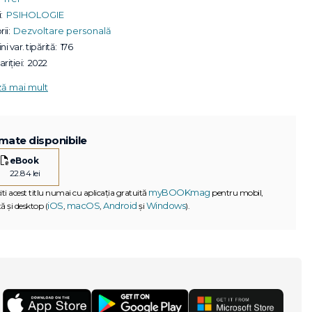
:
PSIHOLOGIE
ii:
Dezvoltare personală
ni var. tipărită:
176
riției:
2022
ză mai mult
mate disponibile
eBook
22.84 lei
myBOOKmag
iti acest titlu numai cu aplicația gratuită
pentru mobil,
iOS
macOS
Android
Windows
ă și desktop (
,
,
și
).
G