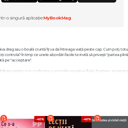
ntr-o singură aplicație:
MyBookMag
a drag sau o boală cruntă îți va da întreaga viață peste cap. Cum poți, totuși
ți controla? În timp ce unele abordări facile te invită să privești "partea plină
ată pe "acceptare".
litate pentru a te confrunta cu emoțiile negative (furie, frustrare, anxietate
e într-un mod care să aibă sens pentru tine.
: Ce și de ce?
-40%
-40%