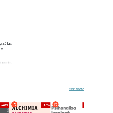
, să faci
 a
), pentru
Vezi toate
-40%
-40%
-40%