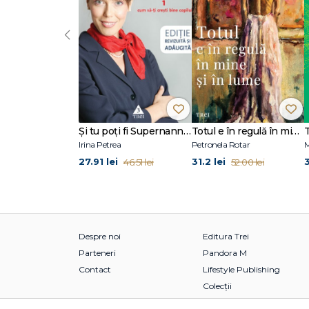
‹
Şi tu poţi fi Supernanny 1
Totul e în regulă în mine și în lume
Irina Petrea
Petronela Rotar
M
27.91 lei
31.2 lei
46.51 lei
52.00 lei
Despre noi
Editura Trei
Parteneri
Pandora M
Contact
Lifestyle Publishing
Colecții