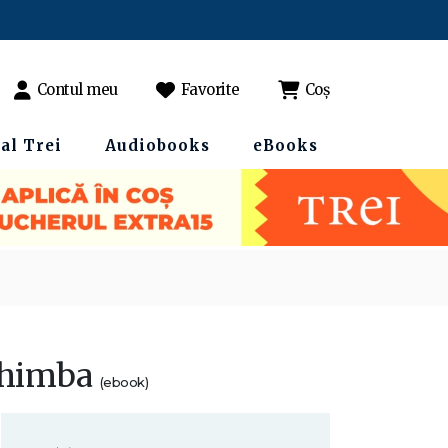
Contul meu
Favorite
Coș
al Trei
Audiobooks
eBooks
schimba
(ebook)