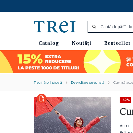
Catalog
Noutăți
Bestseller
Pagină principală
Dezvoltare personală
Cum să accep
-40%
Cu
Autor :
Editura: