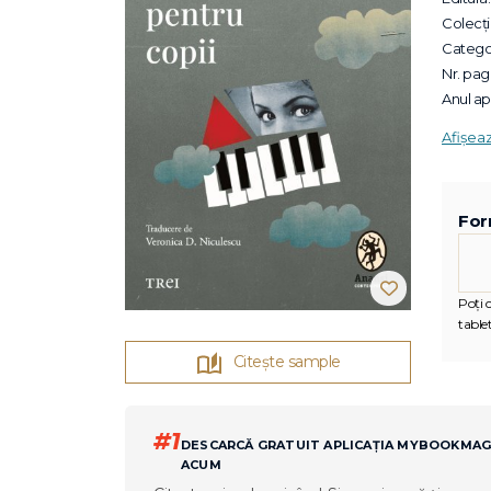
Colecții
Categor
Nr. pagi
Anul apa
Afișea
For
Poți c
tablet
Citește sample
#1
DESCARCĂ GRATUIT APLICAȚIA MYBOOKMA
ACUM