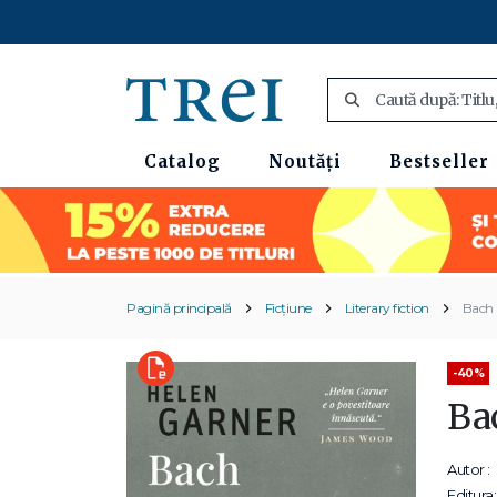
Catalog
Noutăți
Bestseller
Pagină principală
Ficțiune
Literary fiction
Bach 
-40%
Ba
Autor :
Editura: