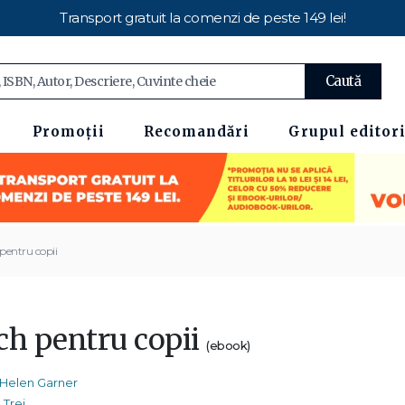
Transport gratuit la comenzi de peste 149 lei!
Caută
Promoții
Recomandări
Grupul editori
pentru copii
ch pentru copii
(ebook)
Helen Garner
Trei