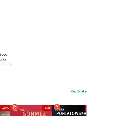
ăiesc
l lui
egăturile
Vezi toate
Times
-40%
-40%
-40%
unt