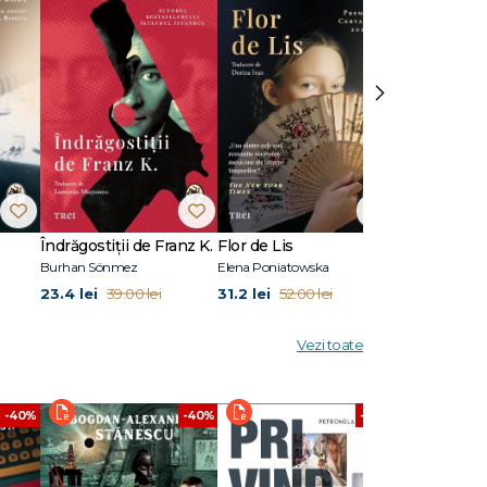
›
din
a apărut
e
primit
n
bourne.
Îndrăgostiții de Franz K.
Flor de Lis
Pilonii mării
Burhan Sönmez
Elena Poniatowska
Sylvain Tesson
23.4 lei
31.2 lei
26.4 lei
39.00 lei
52.00 lei
44.
Vezi toate
-40%
-40%
-40%