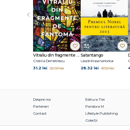
‹
Vitraliu din fragmente de fantomă
Satantango
Cristina Demetrescu
László Krasznahorkai
C
31.2 lei
28.32 lei
52.00 lei
47.20 lei
Despre noi
Editura Trei
Parteneri
Pandora M
Contact
Lifestyle Publishing
Colecții