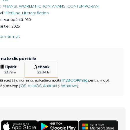
:
ANANSI. WORLD FICTION
,
ANANSI CONTEMPORAN
ii:
Ficțiune
,
Literary fiction
ni var. tipărită:
160
riției:
2025
ză mai mult
mate disponibile
Tipărit
eBook
23.79 lei
22.84 lei
myBOOKmag
iti acest titlu numai cu aplicația gratuită
pentru mobil,
iOS
macOS
Android
Windows
ă și desktop (
,
,
și
).
G