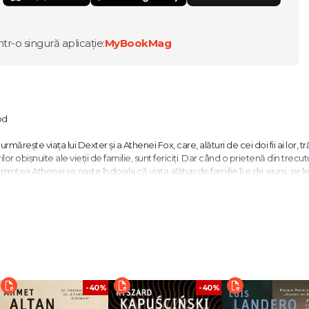
ntr-o singură aplicație:
MyBookMag
od
mărește viața lui Dexter și a Athenei Fox, care, alături de cei doi fii ai lor, tr
or obișnuite ale vieții de familie, sunt fericiți. Dar când o prietenă din trecutu
tea Athenei se naște îndoiala că viața alături de familie îi e de ajuns, iar l
trame.
stramă!“ - David Nicholls
 arta simplității, precum Jean Rhys, Jane Bowles și Paula Fox.“ - The New York 
-40%
-40%
ntâmplările vieții și scoate la iveală lucruri rafinate care, odată ce le citești, s
“ - Australian