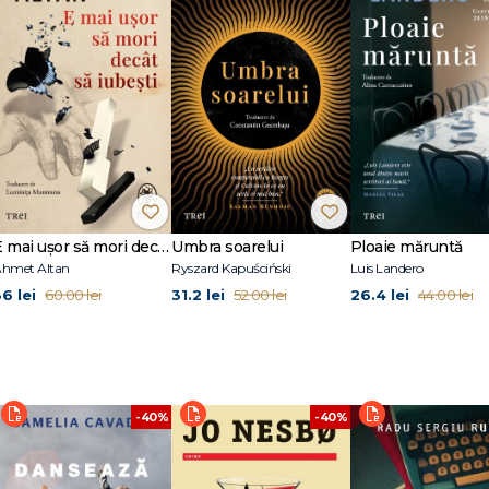
la Universitatea din Melbourne și a fost profesor până în 1972, când a fost
ile despre sex ale elevilor. Concedierea a atras manifestări de solidaritate 
Ca să-și câștige existența, a devenit jurnalistă. Primul ei roman, Monkey Grip, 
ârziu și a fost ecranizat cu același titlu în 1981. De atunci a publicat mai mult
ul The Last Days of Chez Nous a fost ecranizat în 1992. În 2006, Helen Garner a 
e Spare Room (2008), a fost tradus în numeroase limbi și a câștigat Victoria
s Award for Fiction și Barbara Jefffferis Award. Helen Garner trăiește în Mel
E mai ușor să mori decât să iubești (seria Cvartetul Otoman, vol.3)
Umbra soarelui
Ploaie măruntă
hmet Altan
Ryszard Kapuściński
Luis Landero
36 lei
31.2 lei
26.4 lei
60.00 lei
52.00 lei
44.00 lei
-40%
-40%