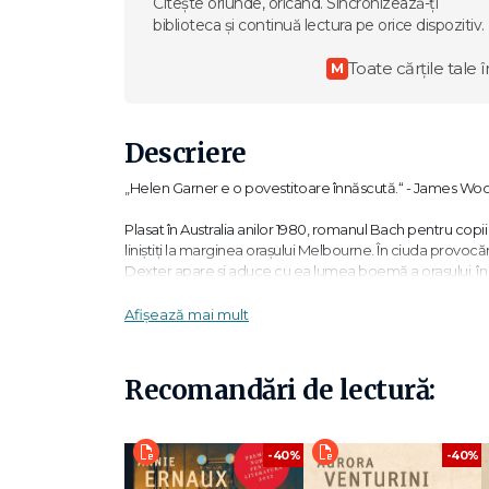
Citește oriunde, oricând. Sincronizează-ți
biblioteca și continuă lectura pe orice dispozitiv.
Toate cărțile tale î
M
Descriere
„Helen Garner e o povestitoare înnăscută.“ - James Wo
Plasat în Australia anilor 1980, romanul Bach pentru copii ur
liniștiți la marginea orașului Melbourne. În ciuda provocăril
Dexter apare și aduce cu ea lumea boemă a orașului, în min
fragile care o țin alături de cei apropiați încep să se des
Afișează mai mult
„O bijuterie de roman despre familia perfectă care se de
„Un amestec seducător de spirit și lirism.“ - Observer
Recomandări de lectură:
„Stilul lui Helen Garner amintește de scriitori dăruiți cu
-40%
-40%
„Iată puterea din scrisul lui Helen Garner: ea sapă printre î
parte a ființei tale. Helen Garner este în fiecare dintre noi.