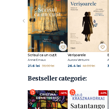
„O voce puternică, plină de onestitate.“ - Slate
Helen Garner s-a născut în 1942 în Geelong. Are o licență 
‹
concediată pentru că răspundea fără ocolișuri la întrebăr
partea colegilor ei, care însă nu au avut niciun rezultat. 
în 1977, a câștigat National Book Council Award un an mai t
romane, povestiri, eseuri și articole jurnalistice. Scenari
Melbourne Prize for Literature. Cel mai recent roman, Th
Premier’ Literary Award for Fiction, Queensland Premier’
Scrisul ca un cuțit
Verișoarele
Annie Ernaux
Aurora Venturini
A
21.6 lei
26.4 lei
36.00 lei
44.00 lei
Bestseller categorie:
-40%
-40%