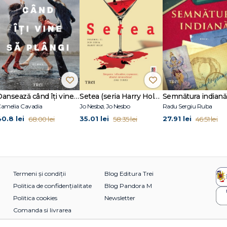
Dansează când îți vine să plângi
Setea (seria Harry Hole, vol. 11)
Semnătura indiană
amelia Cavadia
Jo Nesbø, Jo Nesbo
Radu Sergiu Ruba
40.8 lei
35.01 lei
27.91 lei
68.00 lei
58.35 lei
46.51 lei
Termeni și condiții
Blog Editura Trei
Politica de confidențialitate
Blog Pandora M
Politica cookies
Newsletter
Comanda si livrarea