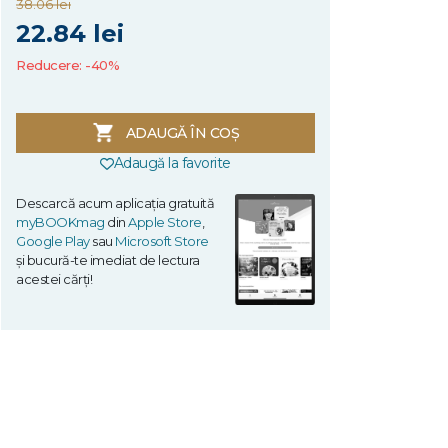
38.06 lei
22.84 lei
Reducere: -40%
ADAUGĂ ÎN COȘ
Adaugă la favorite
Descarcă acum aplicația gratuită
myBOOKmag
din
Apple Store
,
Google Play
sau
Microsoft Store
și bucură-te imediat de lectura
acestei cărți!