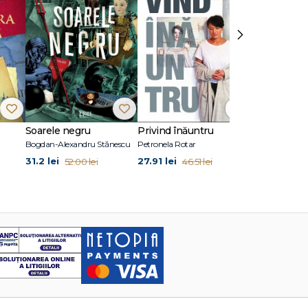
›
Soarele negru
Privind înăuntru
Suflete per
Bogdan-Alexandru Stănescu
Petronela Rotar
John Marrs
31.2 lei
27.91 lei
24.87 lei
52.00 lei
46.51 lei
41