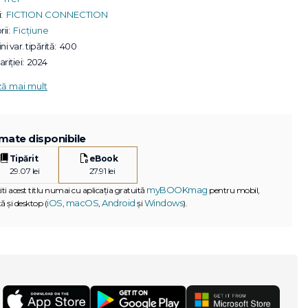
:
FICTION CONNECTION
ii:
Ficțiune
ni var. tipărită:
400
riției:
2024
ză mai mult
mate disponibile
Tipărit
eBook
29.07 lei
27.91 lei
myBOOKmag
iti acest titlu numai cu aplicația gratuită
pentru mobil,
iOS
macOS
Android
Windows
ă și desktop (
,
,
și
).
G