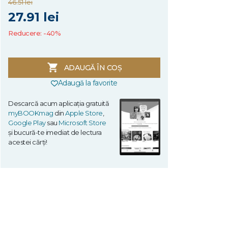
46.51 lei
27.91 lei
Reducere: -40%
ADAUGĂ ÎN COȘ
Adaugă la favorite
Descarcă acum aplicația gratuită
myBOOKmag
din
Apple Store
,
Google Play
sau
Microsoft Store
și bucură-te imediat de lectura
acestei cărți!