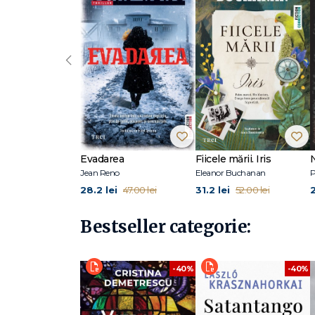
„În a doua parte, Aniversarea devine un comentariu femini
The Wife de Meg Wolitzer și Marile minciuni nevinovate de
romanului gotic — case și relații pline de secrete și un
‹
„O intrigă cu straturi psihologice care întreține suspansul 
Supplement
Stephanie Bishop este romancieră și critic literar, laure
Literary Fiction Book of the Year Award. Are un doctorat 
Anglia. Eseurile și lucrările ei de ficțiune au apărut în
patrulea roman al său, după Man Out Of Time, The Other S
https://www.stephaniebishop.net
Evadarea
Fiicele mării. Iris
Jean Reno
Eleanor Buchanan
P
28.2 lei
31.2 lei
47.00 lei
52.00 lei
Bestseller categorie:
-40%
-40%