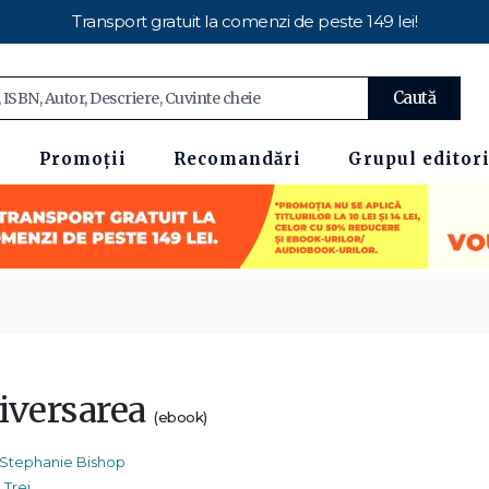
Transport gratuit la comenzi de peste 149 lei!
Caută
Promoții
Recomandări
Grupul editori
iversarea
(ebook)
Stephanie Bishop
Trei