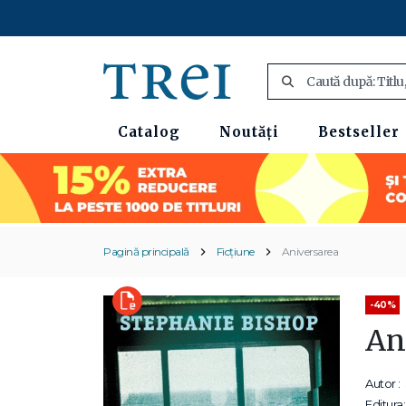
Catalog
Noutăți
Bestseller
Pagină principală
Ficțiune
Aniversarea
-40%
An
Autor :
Editura: