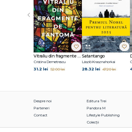
‹
Vitraliu din fragmente de fantomă
Satantango
Cristina Demetrescu
László Krasznahorkai
C
31.2 lei
28.32 lei
52.00 lei
47.20 lei
Despre noi
Editura Trei
Parteneri
Pandora M
Contact
Lifestyle Publishing
Colecții