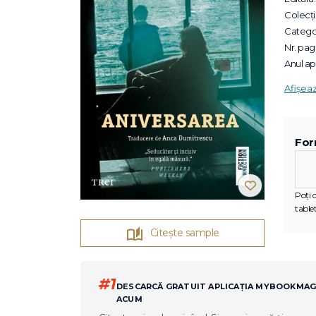
Colecții
Categor
Nr. pagi
Anul apa
Afișea
For
Poți c
tablet
Citește sample
#1
DESCARCĂ GRATUIT APLICAȚIA MYBOOKMA
ACUM