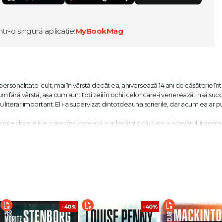
ntr-o singură aplicație:
MyBookMag
personalitate-cult, mai în vârstă decât ea, aniversează 14 ani de căsătorie înt
fără vârstă, așa cum sunt toți zeii în ochii celor care-i venerează. Însă succ
 literar important. El i-a supervizat dintotdeauna scrierile, dar acum ea ar 
secințe dramatice, care declanșează o adevărată căutare a adevărului despr
riitorului, granița dintre realitate și intrigă. Cum îi refuzăm pe oamenii pe c
 arta noastră, dacă nu-i refuzăm?
 bine ar fi să fie toate romanele atât de atrăgătoare și intuitive în privința na
și inechitățile cu care trebuie să se confrunte femeile (…) În final, întrebare
-40%
-40%
i e cea care ne atrage." Booklist