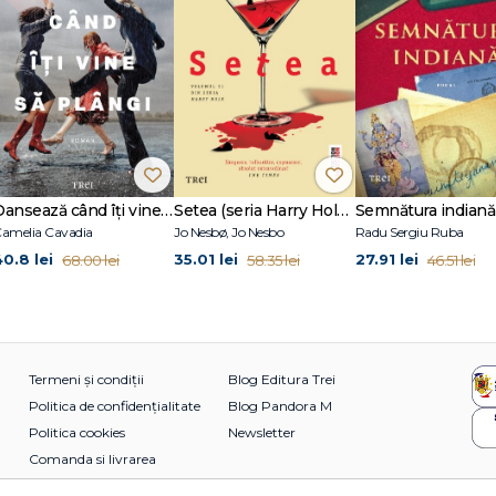
Dansează când îți vine să plângi
Setea (seria Harry Hole, vol. 11)
Semnătura indiană
amelia Cavadia
Jo Nesbø, Jo Nesbo
Radu Sergiu Ruba
40.8 lei
35.01 lei
27.91 lei
68.00 lei
58.35 lei
46.51 lei
Termeni și condiții
Blog Editura Trei
Politica de confidențialitate
Blog Pandora M
Politica cookies
Newsletter
Comanda si livrarea