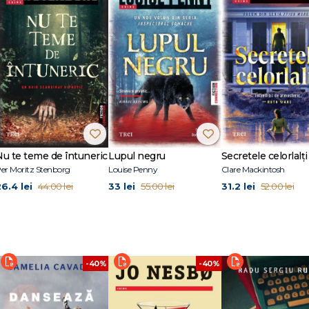
st despre natura misterelor și a căsniciilor (…) E similar cu cărți contempor
 Liane Moriarty în modul în care tratează genul și puterea, dar oferă și plă
 narator cu un contact nesigur cu realitatea." New York Times Book Review
și, în același timp, menține și structura specifică genului crime a cărții." Times
ată a numeroase premii, printre care The Readings Prize for New Australian Wr
de la Cambridge University și este profesor de scriere creativă la University
 London Review of Books, TLS și Sydney Review of Books. Aniversarea este cel 
ide of the World și The Singing. O puteți urmări la
Nu te teme de întuneric
Lupul negru
Secretele celorlalți
er Moritz Stenborg
Louise Penny
Clare Mackintosh
26.4 lei
33 lei
31.2 lei
44.00 lei
55.00 lei
52.00 lei
-40%
-40%