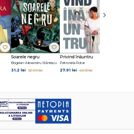
›
Soarele negru
Privind înăuntru
Suflete per
Bogdan-Alexandru Stănescu
Petronela Rotar
John Marrs
31.2 lei
27.91 lei
24.87 lei
52.00 lei
46.51 lei
41