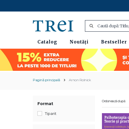
Catalog
Noutăți
Bestseller
Pagină principală
Arnon Rolnick
Ordonează după:
Format
Tiparit