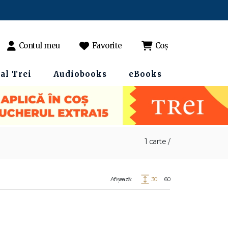
Contul meu
Favorite
Coș
al Trei
Audiobooks
eBooks
1 carte /
Afișează:
30
60