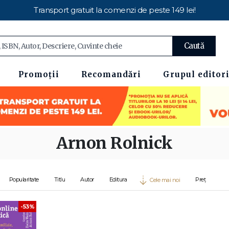
Transport gratuit la comenzi de peste 149 lei!
Caută
Promoții
Recomandări
Grupul editori
Arnon Rolnick
Popularitate
Titlu
Autor
Editura
Preț
Cele mai noi
-53%