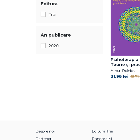
Editura
Trei
An publicare
2020
Psihoterapia 
Teorie și prac
Arnon Rolnick
31.96 lei
68.71 l
Despre noi
Editura Trei
Parteneri
Pandora M