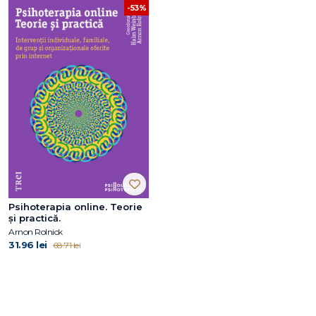
-53%
Psihoterapia online. Teorie
și practică.
Arnon Rolnick
31.96 lei
68.71 lei