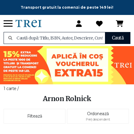
Transport gratuit la comenzi de peste 149 lei!
Caută
1 carte /
Arnon Rolnick
Ordonează
Filtează
Preț descendent