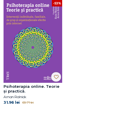
-53%
Psihoterapia online. Teorie
și practică.
Arnon Rolnick
31.96 lei
68.71 lei