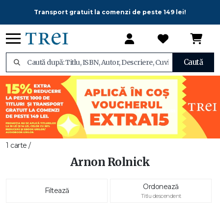
Transport gratuit la comenzi de peste 149 lei!
Caută
1 carte /
Arnon Rolnick
Ordonează
Filtează
Titlu descendent