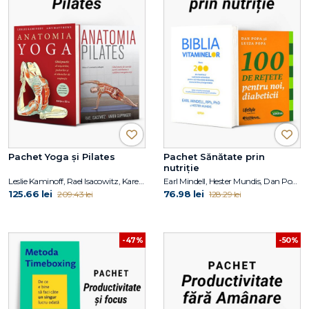
Pachet Yoga și Pilates
Pachet Sănătate prin
nutriție
Leslie Kaminoff, Rael Isacowitz, Karen Clippinger
Earl Mindell, Hester Mundis, Dan Popa, Luiza Popa
125.66 lei
76.98 lei
209.43 lei
128.29 lei
-47%
-50%