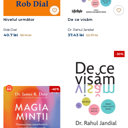
Nivelul următor
De ce visăm
Rob Dial
Dr. Rahul Jandial
40.7 lei
37.43 lei
58.14 lei
62.37 lei
-30%
-40%