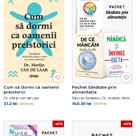
Cum să dormi ca oamenii
Pachet Sănătate prin
preistorici
alimentație
Dr. Merijn van de Laar
Răzvan Șindelaru, Dr. Andrew Jenkinson, Dr. William W. Li
31.2 lei
140.39 lei
52.00 lei
212.71 lei
-40%
-40%