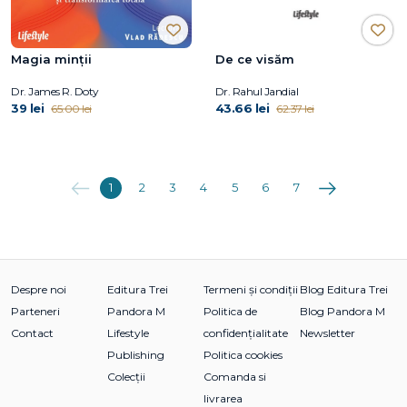
Magia minții
De ce visăm
Dr. James R. Doty
Dr. Rahul Jandial
39 lei
43.66 lei
65.00 lei
62.37 lei
Anterioara
Următoarea
1
2
3
4
5
6
7
Despre noi
Editura Trei
Termeni și condiții
Blog Editura Trei
Parteneri
Pandora M
Politica de
Blog Pandora M
Contact
Lifestyle
confidențialitate
Newsletter
Publishing
Politica cookies
Colecții
Comanda si
livrarea