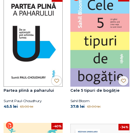
Partea plină a paharului
Cele 5 tipuri de bogăție
Sumit Paul-Choudhury
Sahil Bloom
45.5 lei
37.8 lei
65.00 lei
63.00 lei
-40%
-34%