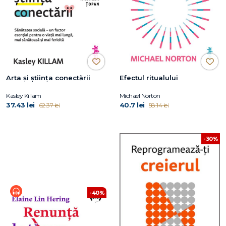
Arta și știința conectării
Efectul ritualului
Kasley Killam
Michael Norton
37.43 lei
40.7 lei
62.37 lei
58.14 lei
-30%
-40%