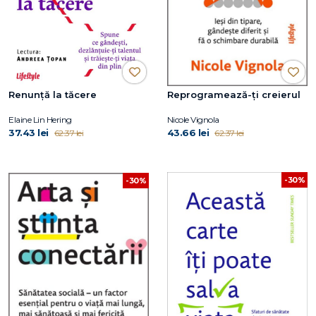
Renunță la tăcere
Reprogramează-ți creierul
Elaine Lin Hering
Nicole Vignola
37.43 lei
43.66 lei
62.37 lei
62.37 lei
-30%
-30%