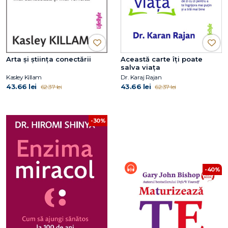
Arta și știința conectării
Această carte îți poate
salva viața
Kasley Killam
Dr. Karaj Rajan
43.66 lei
43.66 lei
62.37 lei
62.37 lei
-30%
-40%