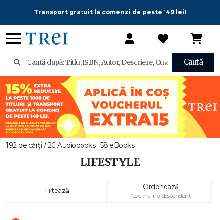
Transport gratuit la comenzi de peste 149 lei!
Caută
192 de cărți / 20 Audiobooks · 58 eBooks
LIFESTYLE
Ordonează
Filtează
Cele mai noi descendent