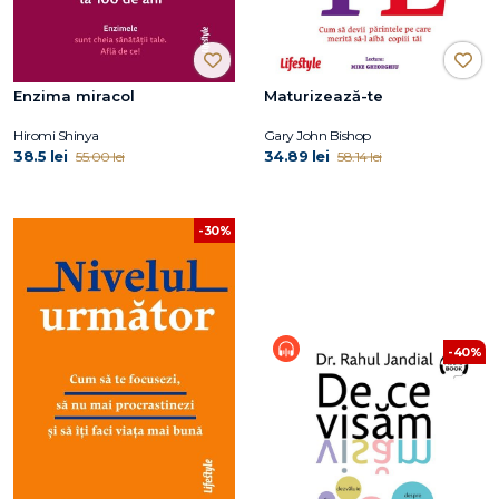
Enzima miracol
Maturizează-te
Hiromi Shinya
Gary John Bishop
38.5 lei
34.89 lei
55.00 lei
58.14 lei
-30%
-40%