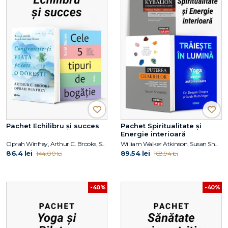
Pachet Echilibru și succes
Pachet Spiritualitate și
Energie interioară
Oprah Winfrey, Arthur C. Brooks, Sahil Bloom
William Walker Atkinson, Susan Shumsky, Dr. Deepak Chopra, Sarah PlattFinger
86.4 lei
89.54 lei
144.00 lei
168.94 lei
-40%
-40%