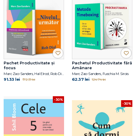
Pachet Productivitate și
Pachetul Productivitate fără
focus
Amânare
Marc Zao-Sanders, Hal Elrod, Rob Dial
Marc Zao-Sanders, Fuschia M. Sirois
91.33 lei
62.37 lei
172.31 lei
124.74 lei
-30%
-30%