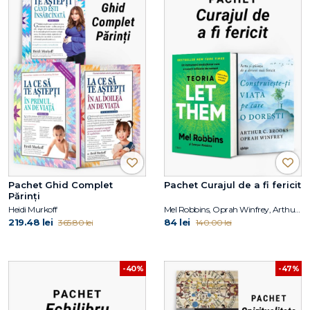
Pachet Ghid Complet
Pachet Curajul de a fi fericit
Părinți
Heidi Murkoff
Mel Robbins, Oprah Winfrey, Arthur C. Brooks
219.48 lei
84 lei
365.80 lei
140.00 lei
-40%
-47%