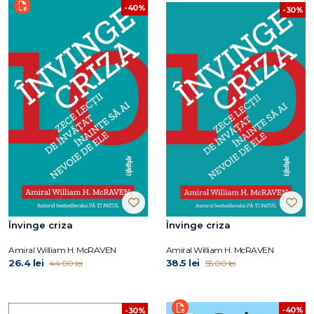
-40%
-30%
Învinge criza
Învinge criza
Amiral William H. McRAVEN
Amiral William H. McRAVEN
26.4 lei
38.5 lei
44.00 lei
55.00 lei
-40%
-30%