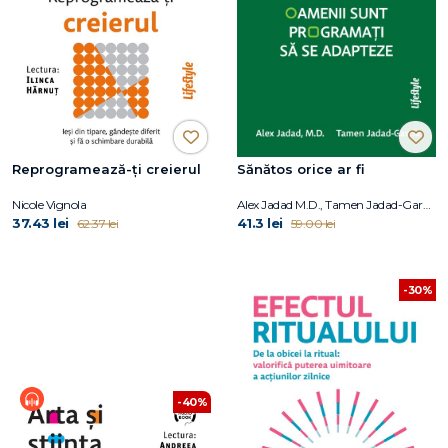
Reprogramează-ți creierul
Sănătos orice ar fi
Nicole Vignola
Alex Jadad M.D., Tamen Jadad-Garcia
37.43 lei
41.3 lei
62.37 lei
59.00 lei
-30%
-40%