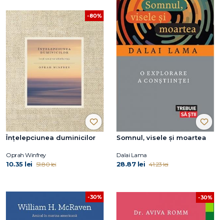
-80%
Înțelepciunea duminicilor
Somnul, visele și moartea
Oprah Winfrey
Dalai Lama
10.35 lei
28.87 lei
51.80 lei
41.23 lei
-30%
-30%