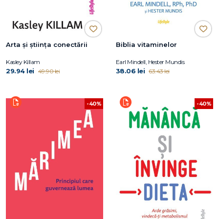
Arta și știința conectării
Biblia vitaminelor
Kasley Killam
Earl Mindell, Hester Mundis
29.94 lei
38.06 lei
49.90 lei
63.43 lei
-40%
-40%