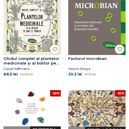
Ghidul complet al plantelor
Factorul microbian
medicinale și al bolilor pe
care le vindecă
David Hoffmann
Hiromi Shinya
66.5 lei
33.3 lei
95.00 lei
47.57 lei
-30%
-30%