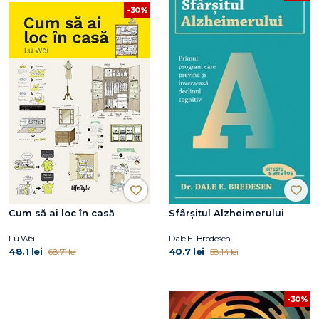
-30%
Cum să ai loc în casă
Sfârșitul Alzheimerului
Lu Wei
Dale E. Bredesen
48.1 lei
40.7 lei
68.71 lei
58.14 lei
-30%