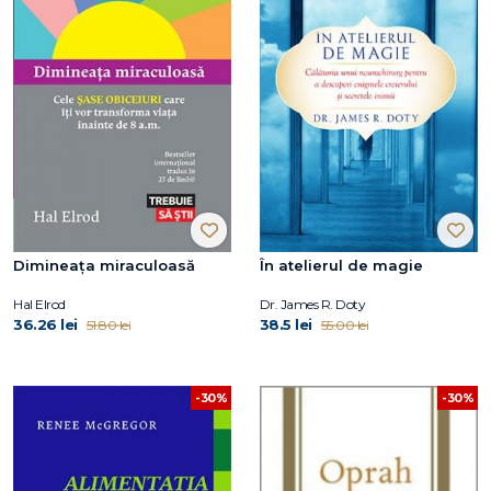
Dimineața miraculoasă
În atelierul de magie
Hal Elrod
Dr. James R. Doty
36.26 lei
38.5 lei
51.80 lei
55.00 lei
-30%
-30%