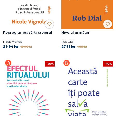
Reprogramează-ți creierul
Nivelul următor
Nicole Vignola
Rob Dial
29.94 lei
27.91 lei
49.90 lei
46.51 lei
-40%
-40%