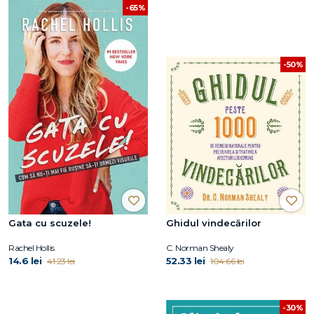
-65%
-50%
Gata cu scuzele!
Ghidul vindecărilor
Rachel Hollis
C. Norman Shealy
14.6 lei
52.33 lei
41.23 lei
104.66 lei
-30%