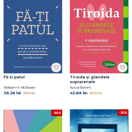
Fă-ți patul
Tiroida și glandele
suprarenale
William H. McRaven
Aviva Romm
36.26 lei
43.66 lei
51.80 lei
62.37 lei
-30%
-30%