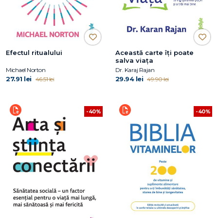
Efectul ritualului
Această carte îți poate
salva viața
Michael Norton
Dr. Karaj Rajan
27.91 lei
29.94 lei
46.51 lei
49.90 lei
-40%
-40%