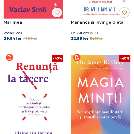
Mărimea
Mănâncă și învinge dieta
Vaclav Smil
Dr. William W. Li
29.94 lei
32.99 lei
49.90 lei
54.97 lei
-40%
-40%