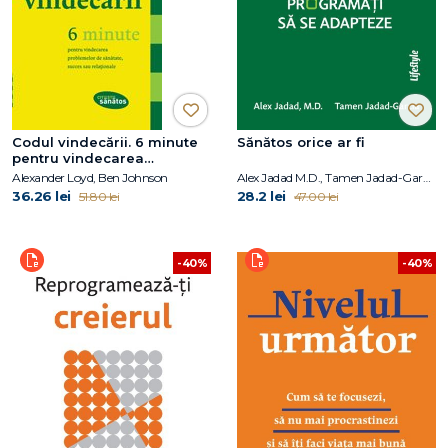
Codul vindecării. 6 minute
Sănătos orice ar fi
pentru vindecarea
problemelor de sănătate,
Alexander Loyd, Ben Johnson
Alex Jadad M.D., Tamen Jadad-Garcia
succes sau relaţionale
36.26 lei
28.2 lei
51.80 lei
47.00 lei
-40%
-40%