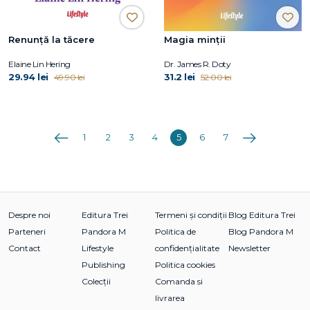
Renunță la tăcere
Magia minții
Elaine Lin Hering
Dr. James R. Doty
29.94 lei
31.2 lei
49.90 lei
52.00 lei
Anterioara
Următoarea
1
2
3
4
5
6
7
Despre noi
Editura Trei
Termeni și condiții
Blog Editura Trei
Parteneri
Pandora M
Politica de
Blog Pandora M
Contact
Lifestyle
confidențialitate
Newsletter
Publishing
Politica cookies
Colecții
Comanda si
livrarea