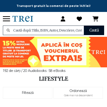
Transport gratuit la comenzi de peste 149 lei!
Caută
192 de cărți / 20 Audiobooks · 58 eBooks
LIFESTYLE
Ordonează
Filtează
Cele mai noi descendent