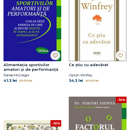
Alimentația sportivilor
Ce ştiu cu adevărat
amatori și de performanță
Renee McGregor
Oprah Winfrey
41.3 lei
34.3 lei
59.00 lei
49.00 lei
-30%
-30%