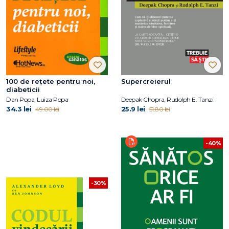
100 de reţete pentru noi,
Supercreierul
diabeticii
Dan Popa, Luiza Popa
Deepak Chopra, Rudolph E. Tanzi
34.3 lei
25.9 lei
49.00 lei
51.80 lei
-40%
-30%