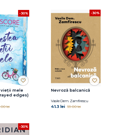
-30%
-30%
vieții mele
Nevroză balcanică
prayed edges)
Vasile Dem. Zamfirescu
41.3 lei
.00 lei
59.00 lei
-30%