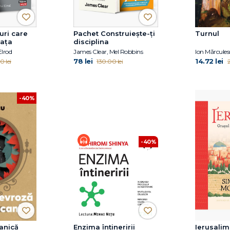
uri care
Pachet Construiește-ți
Turnul
iața
disciplina
Elrod
James Clear, Mel Robbins
Ion Mărcules
78 lei
14.72 lei
0 lei
130.00 lei
2
-40%
-40%
anică
Enzima întineririi
Ierusalim