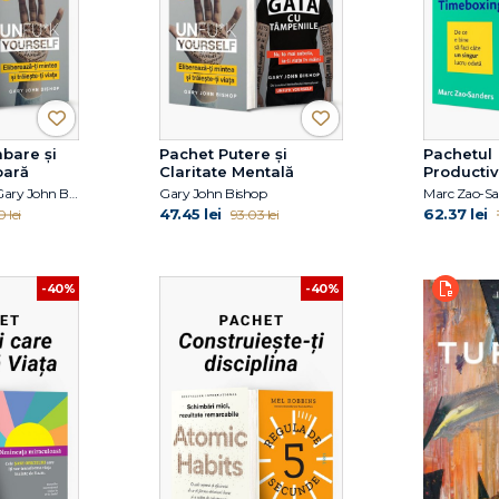
bare și
Pachet Putere și
Pachetul
oară
Claritate Mentală
Productiv
Amânare
Gabija Toleikyte, Gary John Bishop
Gary John Bishop
47.45 lei
62.37 lei
 lei
93.03 lei
-40%
-40%