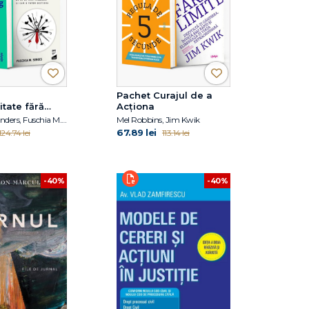
Pachet Curajul de a
itate fără
Acționa
Marc Zao-Sanders, Fuschia M. Sirois
Mel Robbins, Jim Kwik
67.89 lei
124.74 lei
113.14 lei
-40%
-40%