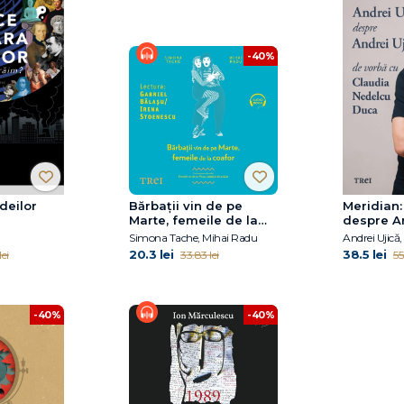
-40%
ideilor
Bărbaţii vin de pe
Meridian:
Marte, femeile de la
despre An
coafor
De vorbă
Simona Tache, Mihai Radu
Nedelcu 
20.3 lei
38.5 lei
ei
33.83 lei
55
-40%
-40%