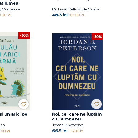
at lumea
 Montefiore
Dr. David Della Morte Canosci
48.3 lei
.00 lei
69.00 lei
-30%
-30%
și un arici pe
Noi, cei care ne luptăm
cu Dumnezeu
zan
Jordan B. Peterson
66.5 lei
.00 lei
95.00 lei