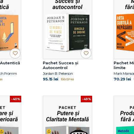
 Autentică
Pachet Succes și
Pachet Mi
Autocontrol
limite
Erich Fromm
Jordan B. Peterson
Mark Manson
95.15 lei
70.29 lei
ei
158.57 lei
-40%
-49%