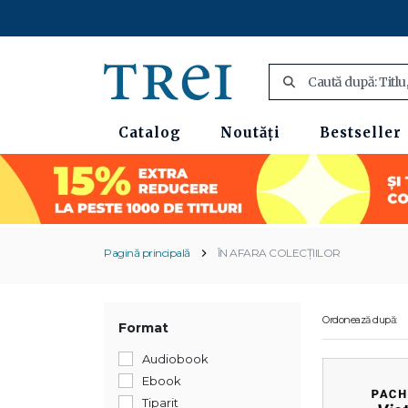
Catalog
Noutăți
Bestseller
Pagină principală
ÎN AFARA COLECȚIILOR
Ordonează după:
Format
Audiobook
Ebook
Tiparit