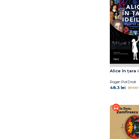
Dr. Eben Alexander
Dr. Elliot D. Cohen
Dr. Elliot D. Cohen
Dr. Eric Topol
Dr. Hiromi Shinya
Dr. Jocelyn Wittstein
Dr. Meg Arroll
Dr. Peter Attia
Dr. Shefali Tsabary
Alice în țara 
Dr. William W. Li
Dylan Thuras
Roger-Pol Droit
Earl Mindell
48.3 lei
69.00 l
Elena Diana Nedelcu
Elizabeth Blackburn
Ella Morton
Eric Weil
Erich Fromm
Florin Dumitrescu
Florin Hălălău