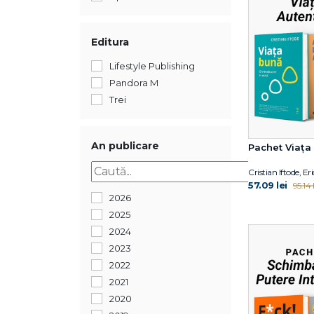
Editura
Lifestyle Publishing
Pandora M
Trei
An publicare
Pachet Viața
Cristian Iftode, 
57.09 lei
95.14 l
2026
2025
2024
2023
2022
2021
2020