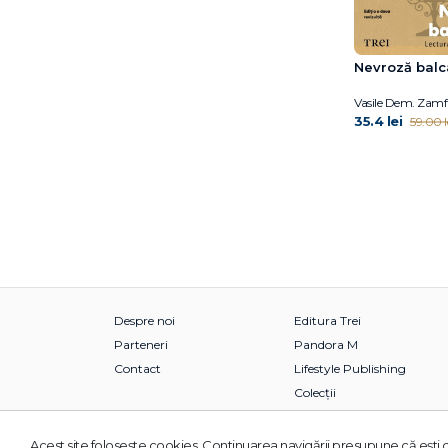
Fuschia M. Sirois
Gabija Toleikyte
Nevroză balc
Gary John Bishop
Gary John Bishop
Vasile Dem. Zamf
Gillian Anderson
35.4 lei
59.00 l
Giorgio Parisi
Giorgio Parisi
Giulia Enders
Grasse Tyson Neil de
Gregg Olsen
Gregory Mone
Haemin Sunim
Hal Arkowitz
Despre noi
Editura Trei
Hal Elrod
Parteneri
Pandora M
Heidi Murkoff
Contact
Lifestyle Publishing
Helen Czerski
Colecții
Henry Gee
Hester Mundis
Acest site foloseşte cookies. Continuarea navigării presupune că eşti d