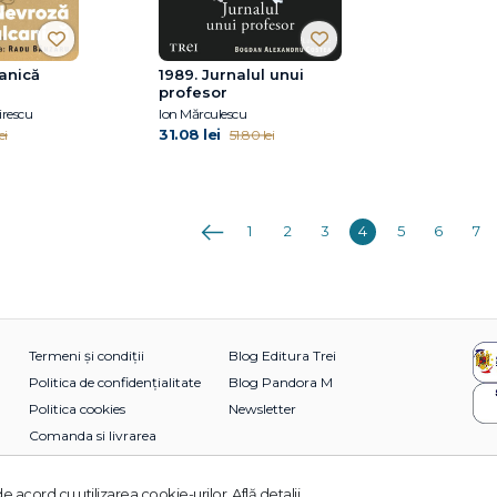
anică
1989. Jurnalul unui
profesor
irescu
Ion Mărculescu
31.08 lei
ei
51.80 lei
Anterioara
1
2
3
4
5
6
7
Termeni și condiții
Blog Editura Trei
Politica de confidențialitate
Blog Pandora M
Politica cookies
Newsletter
Comanda si livrarea
e acord cu utilizarea cookie-urilor.
Află detalii.