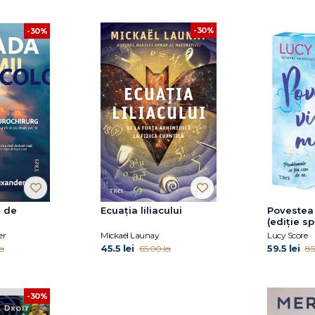
-30%
-30%
i de
Ecuația liliacului
Povestea 
(ediție s
er
Mickaël Launay
Lucy Score
45.5 lei
59.5 lei
ei
65.00 lei
85
-30%