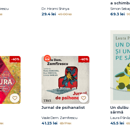
a schimb
irescu
Dr. Hiromi Shinya
Simon Sebag
29.4 lei
69.3 lei
ei
49.00 lei
99
-40%
-40%
Jurnal de psihanalist
Un dulău 
sârmă
Vasile Dem. Zamfirescu
Laura Pănă
41.23 lei
45.5 lei
lei
68.71 lei
65