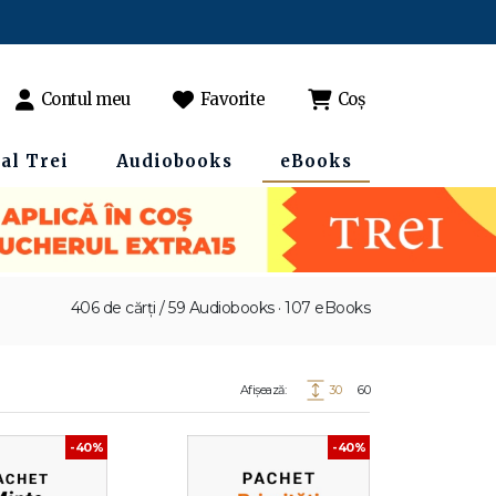
Contul meu
Favorite
Coș
al Trei
Audiobooks
eBooks
406 de cărți / 59 Audiobooks · 107 eBooks
Afișează:
30
60
-40%
-40%