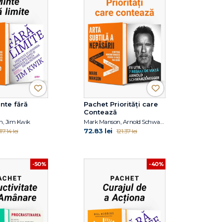
nte fără
Pachet Priorități care
Contează
, Jim Kwik
Mark Manson, Arnold Schwarzanegger
72.83 lei
117.14 lei
121.37 lei
-50%
-40%