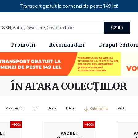
Transport gratuit la comenzi de peste 149 lei!
Caută
Promoții
Recomandări
Grupul editori
ÎN AFARA COLECȚIILOR
Popularitate
Titlu
Autor
Editura
Preț
Cele mai noi
-40%
-40%