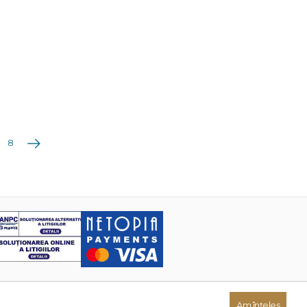
Următoarea
8
Am înțeles