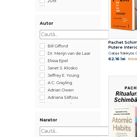
2019
2018
2017
2016
Autor
2015
2014
Pachet Schim
2012
Bill Gifford
Putere Interi
2011
Dr. Merijn van de Laar
62.16 lei
103.60
2005
Elissa Epel
352
Janet S. Klosko
Jeffrey E. Young
A.C. Grayling
Adrian Owen
Adriana Săftoiu
Ahron Friedberg
Alberto Manguel
Alexandre Jollien
Narator
Alin Leș
Alina Epure