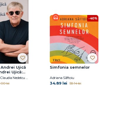
-40%
 Andrei Ujică
Simfonia semnelor
drei Ujică:
 cu Claudia
Andrei Ujică, Claudia Nedelcu Duca
Adriana Săftoiu
Duca
34.89 lei
.00 lei
58.14 lei