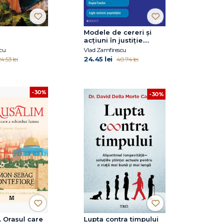
Modele de cereri şi
acţiuni în justiţie.
Ediţia a doua revăzută
cu
Vlad Zamfirescu
şi adăugită
24.45 lei
4.53 lei
40.74 lei
-30%
-30%
. Orașul care
Lupta contra timpului