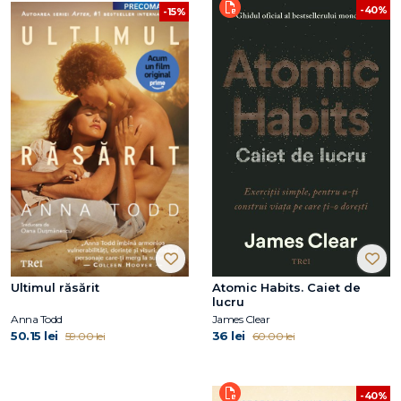
-40%
-15%
Ultimul răsărit
Atomic Habits. Caiet de
lucru
Anna Todd
James Clear
50.15 lei
36 lei
59.00 lei
60.00 lei
-40%