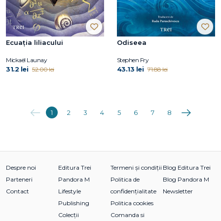
Ecuația liliacului
Odiseea
Mickaël Launay
Stephen Fry
31.2 lei
43.13 lei
52.00 lei
71.88 lei
Anterioara
Următoarea
1
2
3
4
5
6
7
8
Despre noi
Editura Trei
Termeni și condiții
Blog Editura Trei
Parteneri
Pandora M
Politica de
Blog Pandora M
Contact
Lifestyle
confidențialitate
Newsletter
Publishing
Politica cookies
Colecții
Comanda si