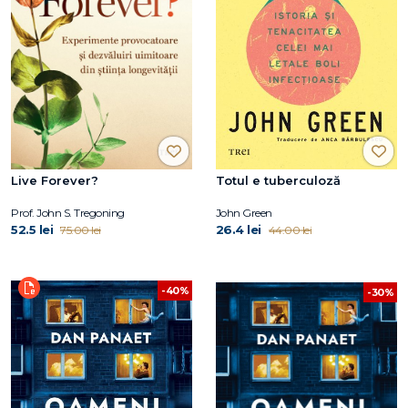
Live Forever?
Totul e tuberculoză
Prof. John S. Tregoning
John Green
52.5 lei
26.4 lei
75.00 lei
44.00 lei
-40%
-30%