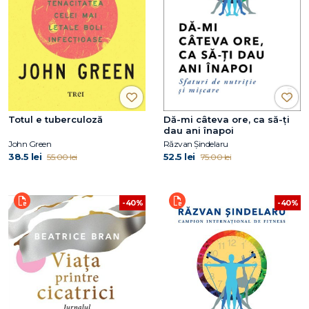
Totul e tuberculoză
Dă-mi câteva ore, ca să-ţi
dau ani înapoi
John Green
Răzvan Șindelaru
38.5 lei
52.5 lei
55.00 lei
75.00 lei
-40%
-40%