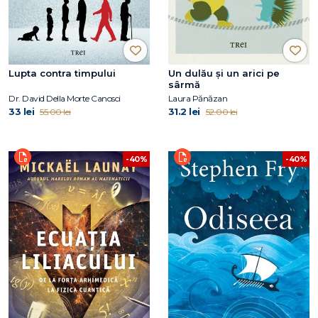
Lupta contra timpului
Un dulău și un arici pe
sârmă
Dr. David Della Morte Canosci
Laura Pănăzan
33 lei
31.2 lei
55.00 lei
52.00 lei
-40%
-40%