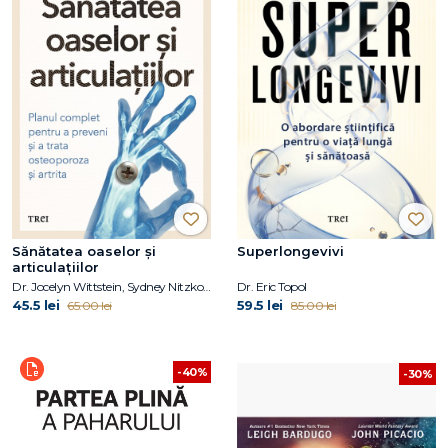
Sănătatea oaselor și
Superlongevivi
articulațiilor
Dr. Jocelyn Wittstein, Sydney Nitzkorski
Dr. Eric Topol
45.5 lei
59.5 lei
65.00 lei
85.00 lei
-40%
-30%