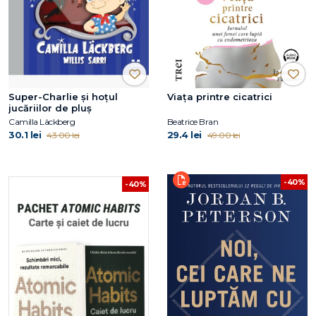
Super-Charlie și hoțul
Viaţa printre cicatrici
jucăriilor de pluș
Camilla Läckberg
Beatrice Bran
30.1 lei
29.4 lei
43.00 lei
49.00 lei
-40%
-40%