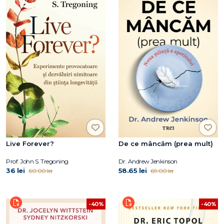
Live Forever?
De ce mâncăm (prea mult)
Prof. John S. Tregoning
Dr. Andrew Jenkinson
36 lei
58.65 lei
60.00 lei
69.00 lei
-40%
-40%