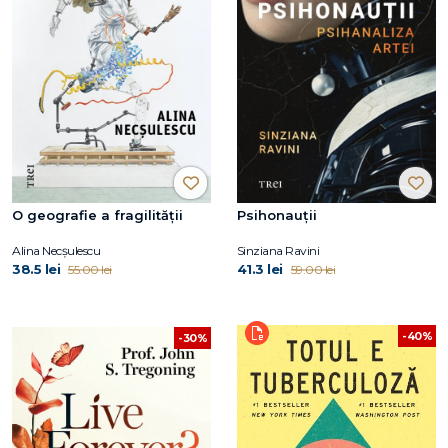
O geografie a fragilității
Psihonauții
Alina Necșulescu
Sinziana Ravini
38.5 lei
41.3 lei
55.00 lei
59.00 lei
-40%
-30%