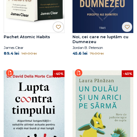
Pachet Atomic Habits
Noi, cei care ne luptăm cu
Dumnezeu
James Clear
Jordan B. Peterson
89.4 lei
45.6 lei
149.00 lei
76.00 lei
-40%
-40%