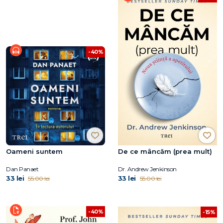
-40%
Oameni suntem
De ce mâncăm (prea mult)
Dan Panaet
Dr. Andrew Jenkinson
33 lei
33 lei
55.00 lei
55.00 lei
-40%
-15%