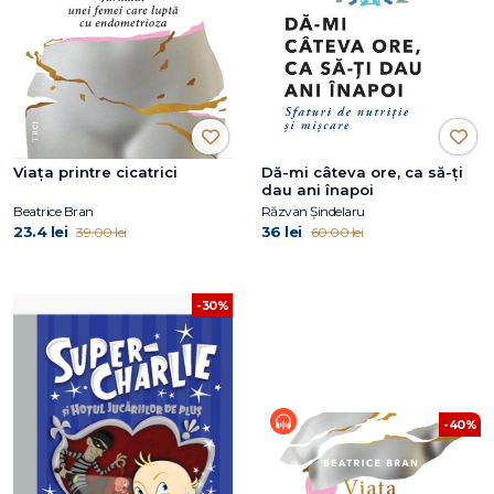
Viaţa printre cicatrici
Dă-mi câteva ore, ca să-ţi
dau ani înapoi
Beatrice Bran
Răzvan Șindelaru
23.4 lei
36 lei
39.00 lei
60.00 lei
-30%
-40%