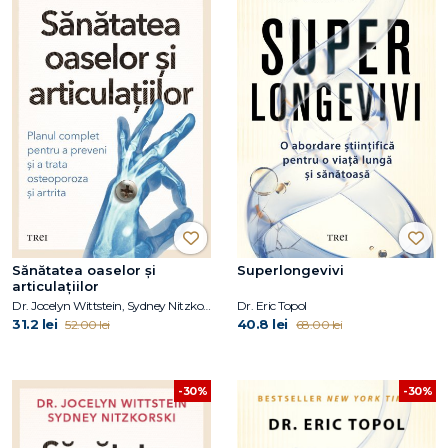
Sănătatea oaselor și
Superlongevivi
articulațiilor
Dr. Jocelyn Wittstein, Sydney Nitzkorski
Dr. Eric Topol
31.2 lei
40.8 lei
52.00 lei
68.00 lei
-30%
-30%