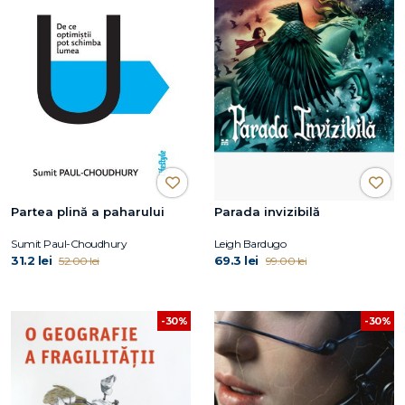
Partea plină a paharului
Parada invizibilă
Sumit Paul-Choudhury
Leigh Bardugo
31.2 lei
69.3 lei
52.00 lei
99.00 lei
-30%
-30%