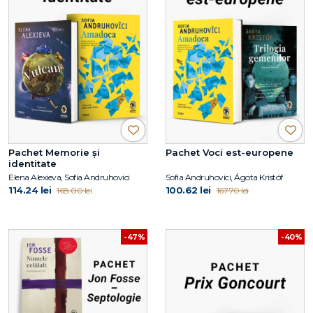
Pachet Memorie și
Pachet Voci est-europene
identitate
Elena Alexieva, Sofia Andruhovici
Sofia Andruhovici, Ágota Kristóf
114.24 lei
100.62 lei
168.00 lei
167.70 lei
-47%
-40%