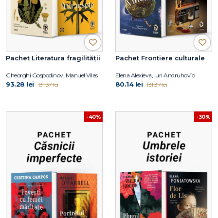
Pachet Literatura fragilității
Pachet Frontiere culturale
Gheorghi Gospodinov, Manuel Vilas
Elena Alexieva, Iuri Andruhovîci
93.28 lei
80.14 lei
131.37 lei
131.37 lei
-40%
-30%