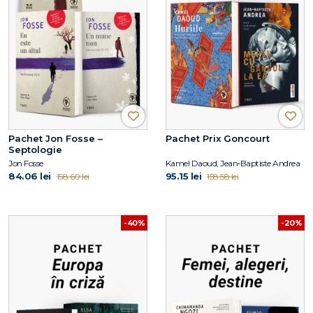
Pachet Jon Fosse –
Pachet Prix Goncourt
Septologie
Jon Fosse
Kamel Daoud, Jean‑Baptiste Andrea
84.06 lei
95.15 lei
158.60 lei
158.58 lei
-40%
-20%