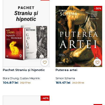
-30%
Pachet Straniu și hipnotic
Puterea artei
Bora Chung, Gustav Meyrink
Simon Schama
104.87 lei
169.47 lei
262.17 lei
242.09 lei
-40%