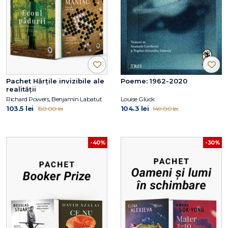
Pachet Hărțile invizibile ale
Poeme: 1962-2020
realității
Richard Powers, Benjamin Labatut
Louise Glück
103.5 lei
104.3 lei
150.00 lei
149.00 lei
-40%
-30%