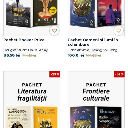
Pachet Booker Prize
Pachet Oameni și lumi în
schimbare
Douglas Stuart, David Szalay
Elena Alexieva, Hwang Sok-Yong
86.58 lei
100.8 lei
144.29 lei
144.00 lei
-29%
-39%