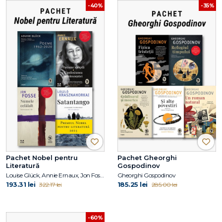
-40%
-35%
Pachet Nobel pentru
Pachet Gheorghi
Literatură
Gospodinov
Louise Glück, Annie Ernaux, Jon Fosse, László Krasznahorkai
Gheorghi Gospodinov
193.31 lei
185.25 lei
322.17 lei
285.00 lei
-60%