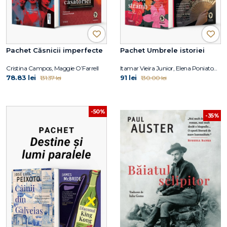
Pachet Căsnicii imperfecte
Pachet Umbrele istoriei
Cristina Campos, Maggie O’Farrell
Itamar Vieira Junior, Elena Poniatowska
78.83 lei
91 lei
131.37 lei
130.00 lei
-50%
-35%