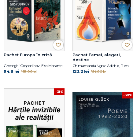
Pachet Europa în criză
Pachet Femei, alegeri,
destine
Gheorghi Gospodinov, Elsa Morante
Chimamanda Ngozi Adichie, Fumio Yamamoto
94.8 lei
123.2 lei
158.00 lei
154.00 lei
-31%
-30%