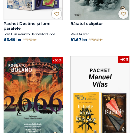
Pachet Destine și lumi
Băiatul sclipitor
paralele
José Luís Peixoto, James McBride
Paul Auster
63.69 lei
81.67 lei
127.37 lei
125.80 lei
-40%
-30%