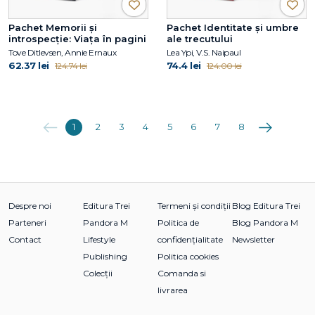
Pachet Memorii și
Pachet Identitate și umbre
introspecție: Viața în pagini
ale trecutului
Tove Ditlevsen, Annie Ernaux
Lea Ypi, V.S. Naipaul
62.37 lei
74.4 lei
124.74 lei
124.00 lei
Anterioara
Următoarea
1
2
3
4
5
6
7
8
Despre noi
Editura Trei
Termeni și condiții
Blog Editura Trei
Parteneri
Pandora M
Politica de
Blog Pandora M
Contact
Lifestyle
confidențialitate
Newsletter
Publishing
Politica cookies
Colecții
Comanda si
livrarea