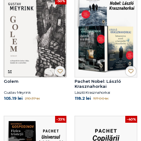
-50%
Golem
Pachet Nobel: László
Krasznahorkai
Gustav Meyrink
László Krasznahorkai
105.19 lei
118.2 lei
210.37 lei
197.00 lei
-33%
-40%