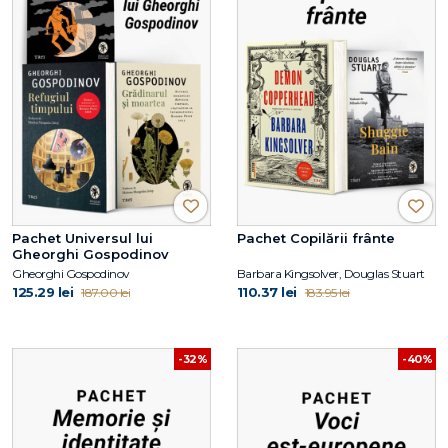
Pachet Universul lui
Pachet Copilării frânte
Gheorghi Gospodinov
Gheorghi Gospodinov
Barbara Kingsolver, Douglas Stuart
125.29 lei
110.37 lei
187.00 lei
183.95 lei
-32%
-40%