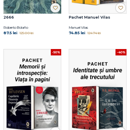
2666
Pachet Manuel Vilas
Roberto Bolaño
Manuel Vilas
87.5 lei
74.85 lei
125.00 lei
124.74 lei
-50%
-40%