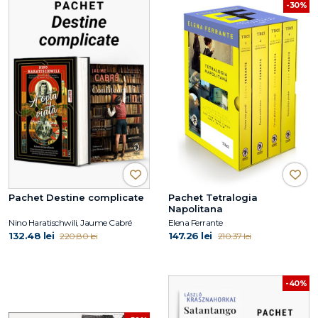
-30%
Pachet Destine complicate
Pachet Tetralogia
Napolitana
Nino Haratischwili, Jaume Cabré
Elena Ferrante
132.48 lei
147.26 lei
220.80 lei
210.37 lei
-40%