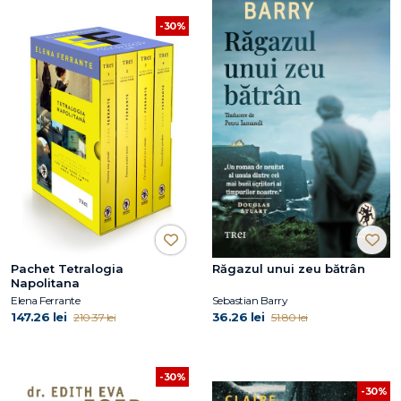
-30%
Pachet Tetralogia
Răgazul unui zeu bătrân
Napolitana
Elena Ferrante
Sebastian Barry
147.26 lei
36.26 lei
210.37 lei
51.80 lei
-30%
-30%