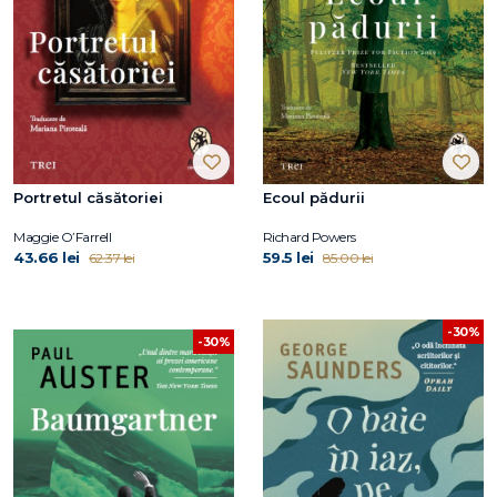
Portretul căsătoriei
Ecoul pădurii
Maggie O’Farrell
Richard Powers
43.66 lei
59.5 lei
62.37 lei
85.00 lei
-30%
-30%