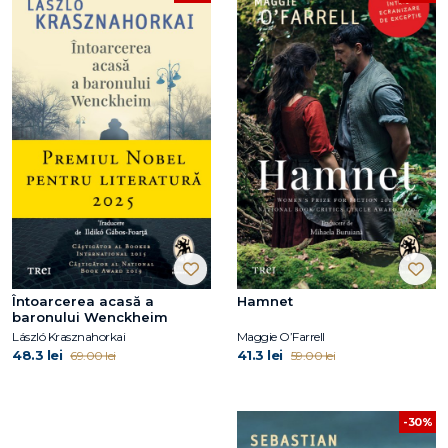
Întoarcerea acasă a
Hamnet
baronului Wenckheim
László Krasznahorkai
Maggie O’Farrell
48.3 lei
41.3 lei
69.00 lei
59.00 lei
-30%