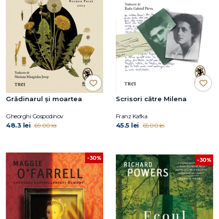
Grădinarul și moartea
Scrisori către Milena
Gheorghi Gospodinov
Franz Kafka
48.3 lei
45.5 lei
69.00 lei
65.00 lei
-30%
-30%