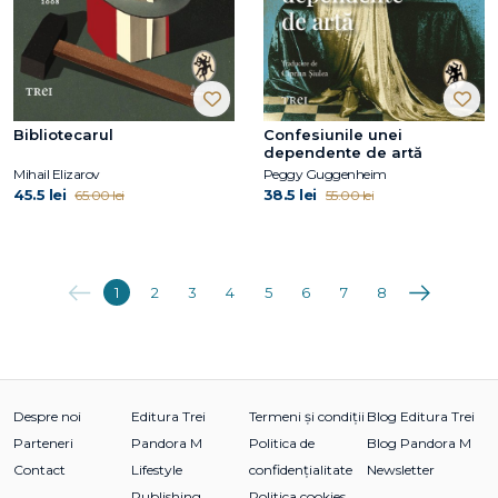
Bibliotecarul
Confesiunile unei
dependente de artă
Mihail Elizarov
Peggy Guggenheim
45.5 lei
38.5 lei
65.00 lei
55.00 lei
Anterioara
Următoarea
1
2
3
4
5
6
7
8
Despre noi
Editura Trei
Termeni și condiții
Blog Editura Trei
Parteneri
Pandora M
Politica de
Blog Pandora M
Contact
Lifestyle
confidențialitate
Newsletter
Publishing
Politica cookies