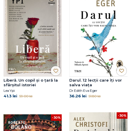
Liberă. Un copil și o țară la
Darul. 12 lecții care îți vor
sfârșitul istoriei
salva viața
Lea Ypi
Dr.Edith Eva Eger
41.3 lei
36.26 lei
59.00 lei
51.80 lei
-30%
-30%