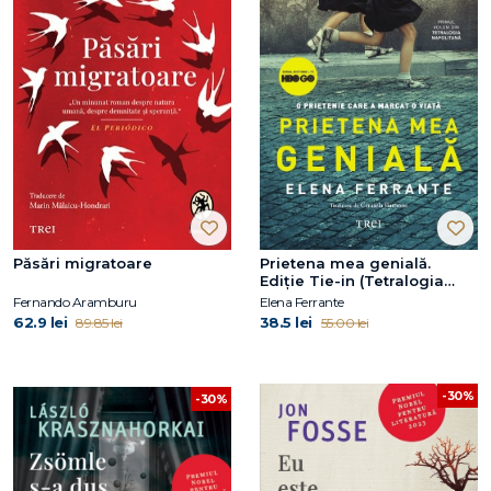
Păsări migratoare
Prietena mea genială.
Ediție Tie-in (Tetralogia
Napolitană, vol. 1)
Fernando Aramburu
Elena Ferrante
62.9 lei
38.5 lei
89.85 lei
55.00 lei
-30%
-30%