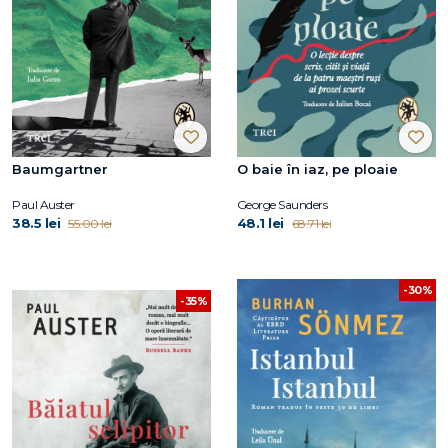
Baumgartner
O baie în iaz, pe ploaie
Paul Auster
George Saunders
38.5 lei
48.1 lei
55.00 lei
68.71 lei
-30%
-35%