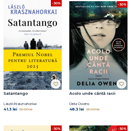
-30%
-30%
Satantango
Acolo unde cântă racii
László Krasznahorkai
Delia Owens
41.3 lei
48.3 lei
59.00 lei
69.00 lei
-30%
-30%