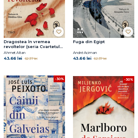
Dragostea în vremea
Fuga din Egipt
revoltelor (seria Cvartetul
Otoman, vol. 2)
Ahmet Altan
André Aciman
43.66 lei
43.66 lei
62.37 lei
62.37 lei
-30%
-30%