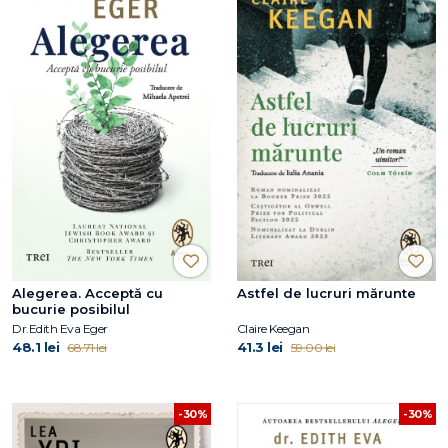
Alegerea. Acceptă cu
Astfel de lucruri mărunte
bucurie posibilul
Dr.Edith Eva Eger
Claire Keegan
48.1 lei
41.3 lei
68.71 lei
59.00 lei
-30%
-30%