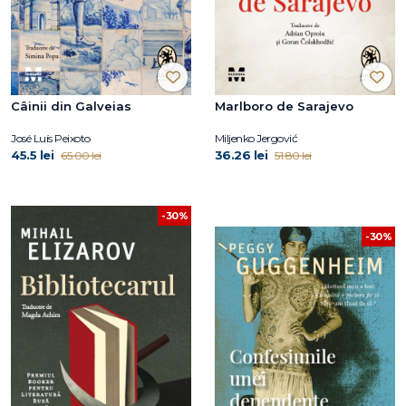
Câinii din Galveias
Marlboro de Sarajevo
José Luís Peixoto
Miljenko Jergović
45.5 lei
36.26 lei
65.00 lei
51.80 lei
-30%
-30%