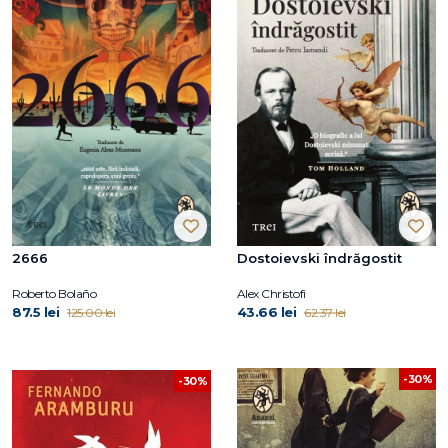
2666
Dostoievski îndrăgostit
Roberto Bolaño
Alex Christofi
87.5 lei
43.66 lei
125.00 lei
62.37 lei
-30%
-30%