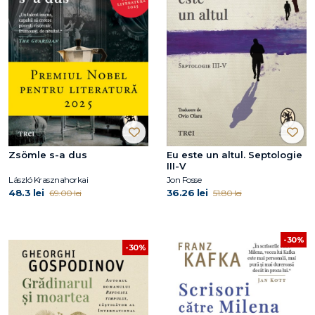
Zsömle s-a dus
Eu este un altul. Septologie
III-V
László Krasznahorkai
Jon Fosse
48.3 lei
36.26 lei
69.00 lei
51.80 lei
-30%
-30%