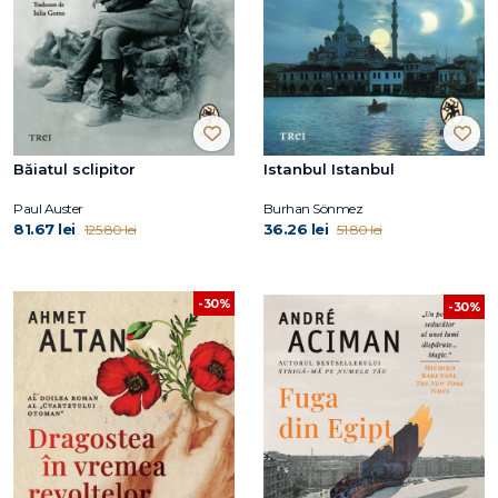
Băiatul sclipitor
Istanbul Istanbul
Paul Auster
Burhan Sönmez
81.67 lei
36.26 lei
125.80 lei
51.80 lei
-30%
-30%