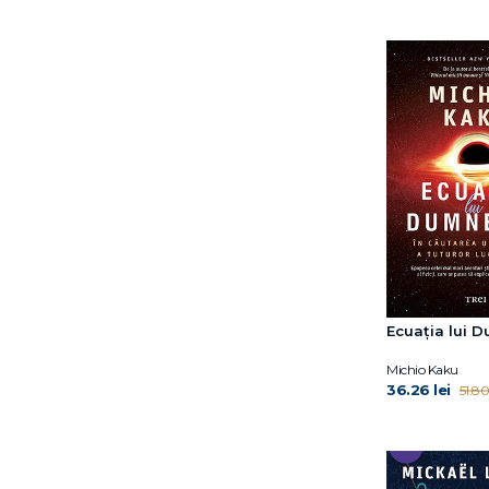
Tyson Neil deGrasse
Vaclav Smil
Veronica O’Keane
William MacAskill
Ecuația lui 
Michio Kaku
36.26 lei
51.80 