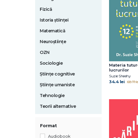
Fizică
Istoria științei
Matematică
Neuroștiințe
OZN
Sociologie
Materia tutur
lucrurilor
Științe cognitive
Suzie Sheehy
34.4 lei
68.71 le
Științe umaniste
Tehnologie
Teorii alternative
Format
Audiobook