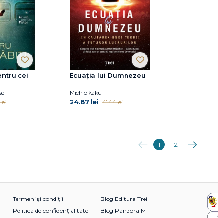
entru cei
Ecuația lui Dumnezeu
se
Michio Kaku
24.87 lei
lei
41.44 lei
Anterioara
Următoare
1
2
Termeni și condiții
Blog Editura Trei
Politica de confidențialitate
Blog Pandora M