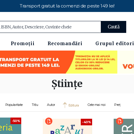
Transport gratuit la comenzi de peste 149 lei!
Caută
Promoții
Recomandări
Grupul editori
Științe
Popularitate
Titlu
Autor
Cele mai noi
Preț
Editura
-50%
-40%