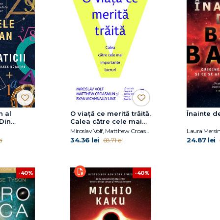
 al
O viaţă ce merită trăită.
Înainte d
 Din
Calea către cele mai
zilele
importante lucruri
Miroslav Volf, Matthew Croasmun, Ryan McAnnally-Linz
Laura Mersi
34.36 lei
24.87 lei
i
68.71 lei
-40%
-40%