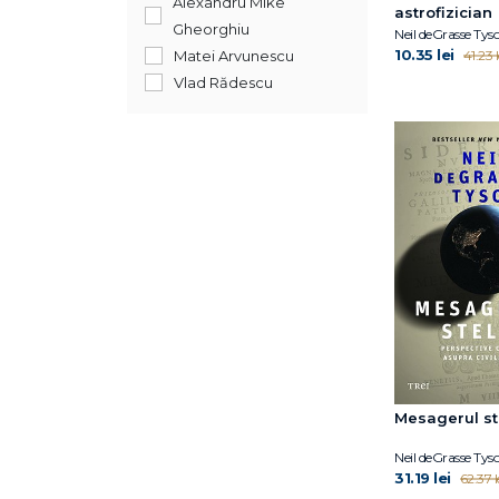
Alexandru Mike
astrofizician
Johann Hari
Gheorghiu
Neil deGrasse Tys
Juan Luis Arsuaga
10.35 lei
Matei Arvunescu
41.23 l
Laura Mersini-Houghton
Vlad Rădescu
Lisa Genova
Matthew Croasmun
Matthew Croasmun
Michio Kaku
Mickaël Launay
Miroslav Volf
Miroslav Volf
Nakazawa Donna
Jackson
Neil deGrasse Tyson
Paul Murdin
Richard Firth-
Godbehere
Mesagerul st
Ryan McAnnally-Linz
Neil deGrasse Tys
Siddhartha MUKHERJEE
31.19 lei
62.37 l
Suzie Sheehy