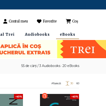
Contul meu
Favorite
Coș
al Trei
Audiobooks
eBooks
55 de cărți / 3 Audiobooks · 20 eBooks
Afișează:
30
60
-40%
-40%