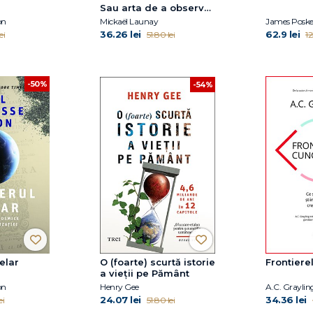
Sau arta de a observa
lumea cu bun-simț
on
Mickaël Launay
James Poske
36.26 lei
62.9 lei
ei
51.80 lei
12
-50%
-54%
elar
O (foarte) scurtă istorie
Frontiere
a vieții pe Pământ
on
Henry Gee
A.C. Graylin
24.07 lei
34.36 lei
ei
51.80 lei