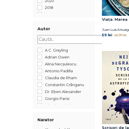
2020
2018
2017
Viața. Marea 
Autor
Juan Luis Arsuag
59 lei
62.37 lei
A.C. Grayling
Adrian Owen
Alina Necșulescu
Antonio Padilla
Claudia de Rham
Constantin Crânganu
Dr. Eben Alexander
Giorgio Parisi
Giorgio Parisi
Helen Czerski
Henry Gee
Narator
James Poskett
Scrisori de l