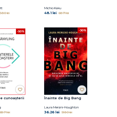
tt
Michio Kaku
48.1 lei
5.80 lei
68.71 lei
-30%
-50%
le cunoașterii
Înainte de Big Bang
g
Laura Mersini-Houghton
36.26 lei
68.71 lei
51.80 lei