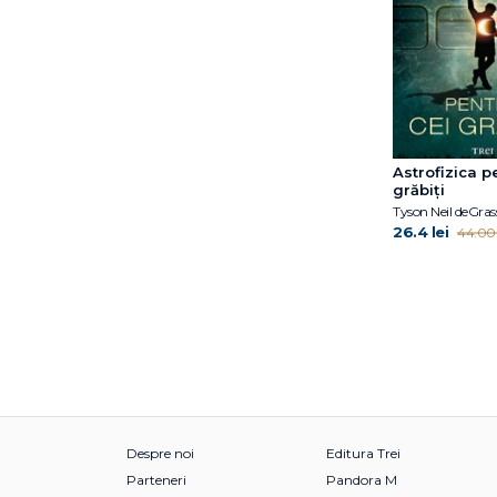
Astrofizica p
grăbiți
Tyson Neil deGras
26.4 lei
44.00 
Despre noi
Editura Trei
Parteneri
Pandora M