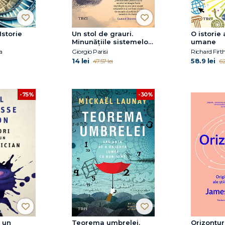
Istorie
Un stol de grauri.
O istorie 
Minunățiile sistemelor
umane
complexe
a
Giorgio Parisi
Richard Fir
14 lei
58.9 lei
47.57 lei
62
-30%
-75%
a un
Teorema umbrelei.
Orizontur