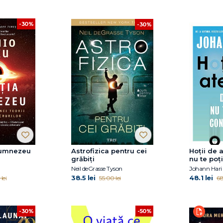
-30%
-30%
Dumnezeu
Astrofizica pentru cei
Hoții de 
grăbiți
nu te poț
Neil deGrasse Tyson
Johann Hari
38.5 lei
48.1 lei
lei
55.00 lei
68
-30%
-50%