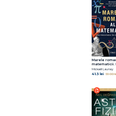
Marele roman
matematicii.
preistorie în 
Mickaël Launay
noastre
41.3 lei
59.00 le