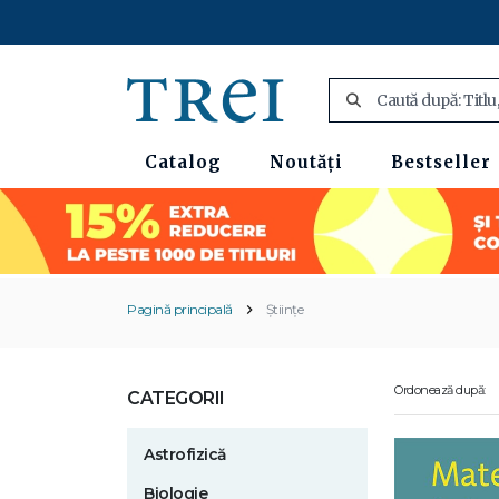
Catalog
Noutăți
Bestseller
Pagină principală
Științe
Ordonează după:
CATEGORII
Astrofizică
Biologie