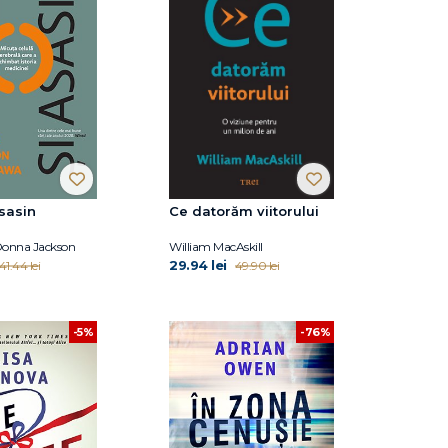
asasin
Ce datorăm viitorului
onna Jackson
William MacAskill
29.94 lei
41.44 lei
49.90 lei
-5%
-76%