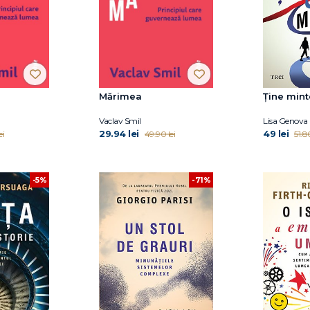
Mărimea
Ține mint
Vaclav Smil
Lisa Genova
29.94 lei
49 lei
ei
49.90 lei
51.80
-5%
-71%