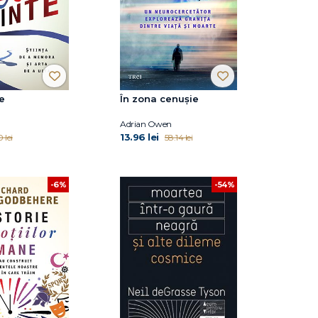
e
În zona cenușie
Adrian Owen
13.96 lei
 lei
58.14 lei
-54%
-6%