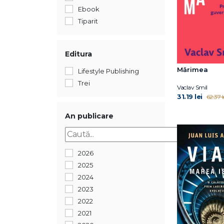
Ebook
Tiparit
Editura
Mărimea
Lifestyle Publishing
Trei
Vaclav Smil
31.19 lei
62.37 l
An publicare
2026
2025
2024
2023
2022
2021