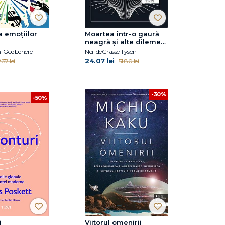
a emoțiilor
Moartea într-o gaură
neagră și alte dileme
cosmice
th-Godbehere
Neil deGrasse Tyson
24.07 lei
.37 lei
51.80 lei
-30%
-50%
i
Viitorul omenirii