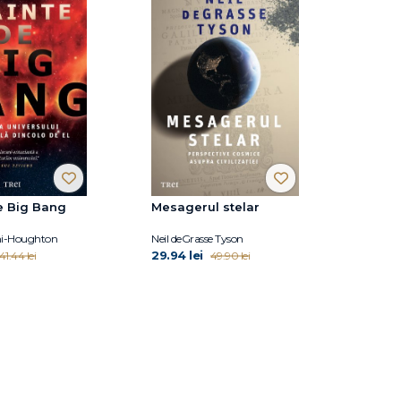
e Big Bang
Mesagerul stelar
ni-Houghton
Neil deGrasse Tyson
29.94 lei
41.44 lei
49.90 lei