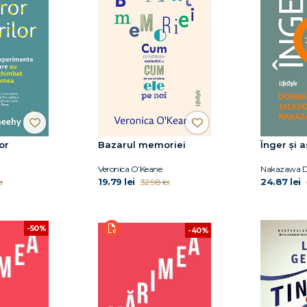
or
Bazarul memoriei
Înger și 
Veronica O’Keane
Nakazawa D
19.79 lei
24.87 lei
i
32.98 lei
-50%
-40%