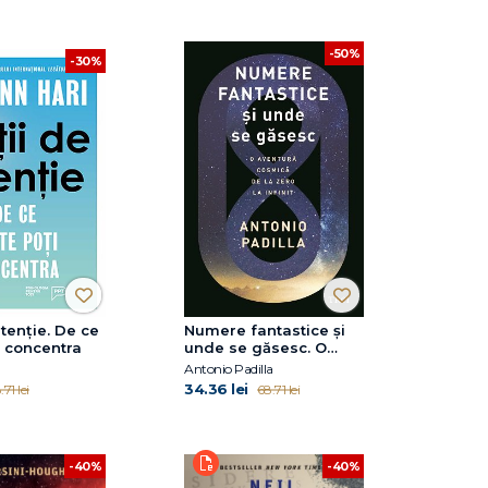
-50%
-30%
atenție. De ce
Numere fantastice și
i concentra
unde se găsesc. O
aventura cosmică de
Antonio Padilla
la zero la infinit
34.36 lei
.71 lei
68.71 lei
-40%
-40%