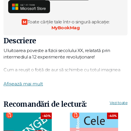
Toate cărțile tale într-o singură aplicație:
M
MyBookMag
Descriere
Uluitoarea poveste a fizicii secolului XX, relatată prin
intermediul a 12 experimente revoluționare!
Cum a reușit o foiță de aur să schimbe cu totul imaginea
noastră despre atomi?
Ce rol a jucat balonul cu aer cald în descoperirea radiației
Afișează mai mult
cosmice?
Cum au contribuit la inventarea World Wide Web-ului
experimentele premergătoare punerii în funcțiune a
Recomandări de lectură:
Vezi toate
acceleratorului Large Hadron Collider?
-40%
-40%
În Materia tuturor lucrurilor, dr. Suzie Sheehy ne face
cunoștință cu oamenii care, printr-o combinație de geniu,