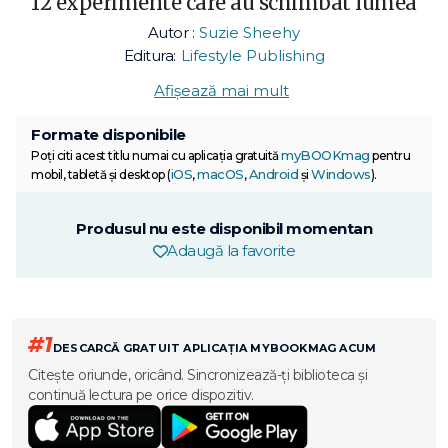
12 experimente care au schimbat lumea
Autor :
Suzie Sheehy
Editura:
Lifestyle Publishing
Afișează mai mult
Formate disponibile
myBOOKmag
Poți citi acest titlu numai cu aplicația gratuită
pentru
iOS
macOS
Android
Windows
mobil, tabletă și desktop (
,
,
și
).
Produsul nu este disponibil momentan
Adaugă la favorite
#1
DESCARCĂ GRATUIT APLICAȚIA MYBOOKMAG ACUM
Citește oriunde, oricând. Sincronizează-ți biblioteca și
continuă lectura pe orice dispozitiv.