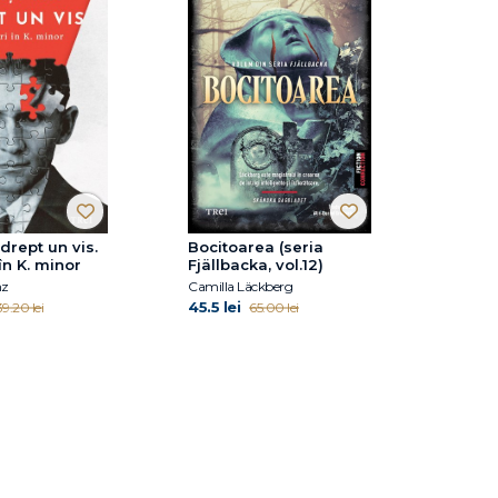
drept un vis.
Bocitoarea (seria
în K. minor
Fjällbacka, vol.12)
nz
Camilla Läckberg
45.5 lei
39.20 lei
65.00 lei