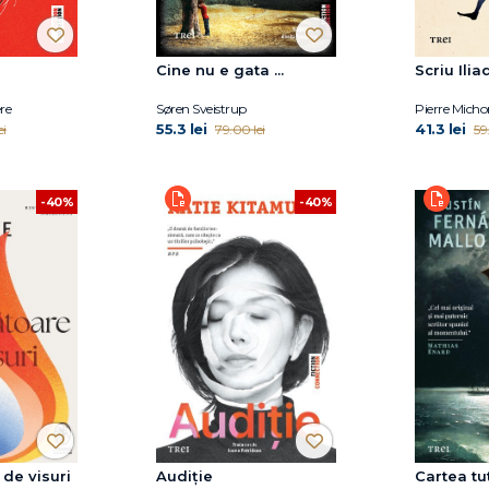
Cine nu e gata ...
Scriu Ilia
re
Søren Sveistrup
Pierre Micho
55.3 lei
41.3 lei
ei
79.00 lei
59
-40%
-40%
de visuri
Audiție
Cartea tut