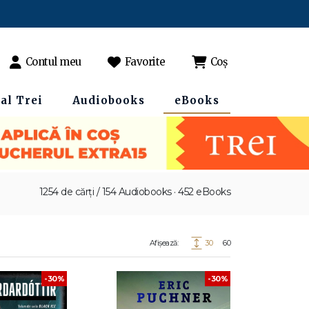
Contul meu
Favorite
Coș
al Trei
Audiobooks
eBooks
1254 de cărți / 154 Audiobooks · 452 eBooks
Afișează:
30
60
-30%
-30%