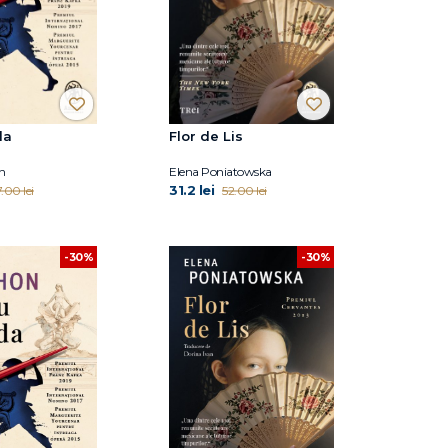
da
Flor de Lis
n
Elena Poniatowska
31.2 lei
.00 lei
52.00 lei
-30%
-30%