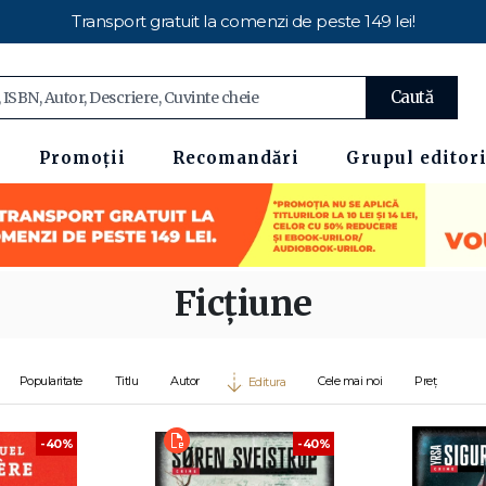
Transport gratuit la comenzi de peste 149 lei!
Caută
Promoții
Recomandări
Grupul editori
Ficțiune
Popularitate
Titlu
Autor
Cele mai noi
Preț
Editura
-40%
-40%