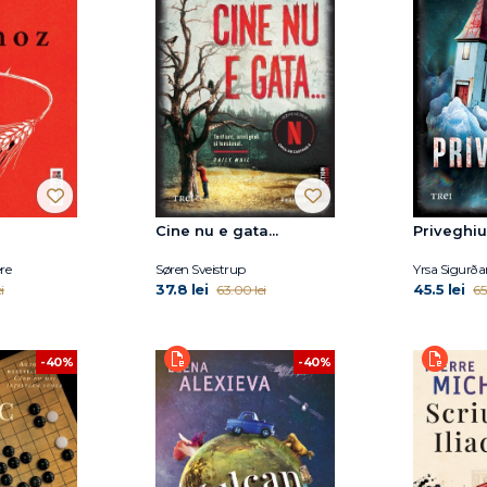
Cine nu e gata...
Priveghiu
re
Søren Sveistrup
Yrsa Sigurða
37.8 lei
45.5 lei
i
63.00 lei
65
-40%
-40%