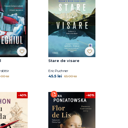
l
Stare de visare
rdóttir
Eric Puchner
45.5 lei
.00 lei
65.00 lei
-40%
-40%