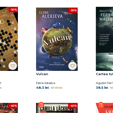
-30%
-30%
Vulcan
Cartea tut
t
Elena Alexieva
Agustín Fer
48.3 lei
38.5 lei
ei
69.00 lei
55
-40%
-40%