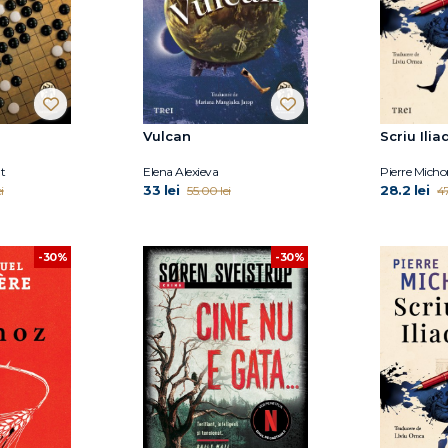
Vulcan
Scriu Ilia
t
Elena Alexieva
Pierre Micho
33 lei
28.2 lei
i
55.00 lei
47
-30%
-30%