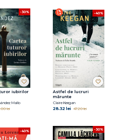
-30%
-40%
uror iubirilor
Astfel de lucruri
mărunte
nández Mallo
Claire Keegan
28.32 lei
.00 lei
47.20 lei
-30%
-40%