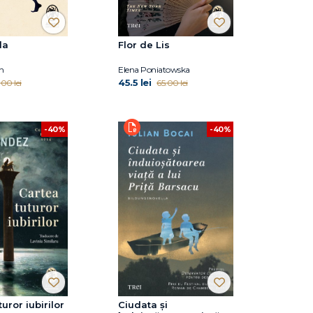
da
Flor de Lis
n
Elena Poniatowska
45.5 lei
.00 lei
65.00 lei
-40%
-40%
uror iubirilor
Ciudata și