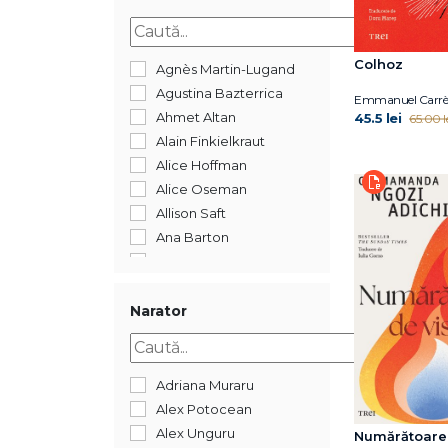
2015
2014
Colhoz
2013
Agnès Martin-Lugand
2012
Agustina Bazterrica
Emmanuel Carrè
2011
Ahmet Altan
45.5 lei
65.00 l
2009
Alain Finkielkraut
2008
Alice Hoffman
488
Alice Oseman
352
Allison Saft
144
Ana Barton
Ana Reyes
Anca Mizumschi
Anca Nedelcu
Narator
Andrea Bartz
Andrei Dósa
Andrei Gamarț
Adriana Muraru
Andrew Bourelle
Alex Potocean
Andrew Child
Alex Unguru
Numărătoare 