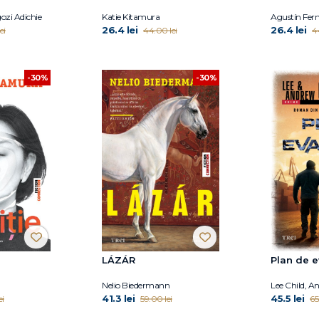
zi Adichie
Katie Kitamura
Agustín Fer
26.4 lei
26.4 lei
ei
44.00 lei
4
-30%
-30%
LÁZÁR
Plan de 
Nelio Biedermann
Lee Child, A
41.3 lei
45.5 lei
ei
59.00 lei
65