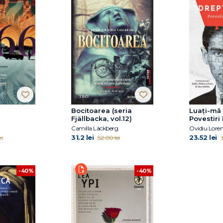
Bocitoarea (seria
Luați-mă 
Fjällbacka, vol.12)
Povestiri 
Camilla Läckberg
Ovidiu Lore
31.2 lei
23.52 lei
i
52.00 lei
-40%
-40%