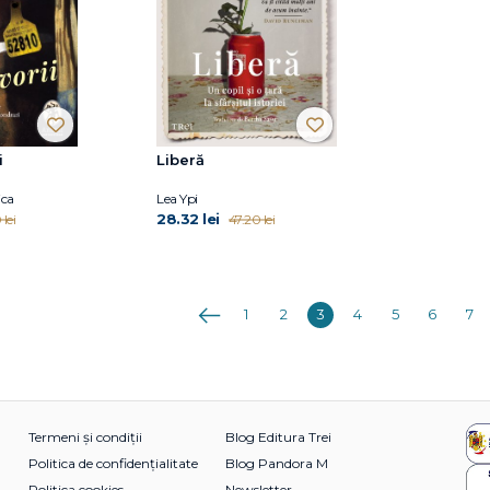
i
Liberă
ica
Lea Ypi
28.32 lei
lei
47.20 lei
Anterioara
1
2
3
4
5
6
7
Termeni și condiții
Blog Editura Trei
Politica de confidențialitate
Blog Pandora M
Politica cookies
Newsletter