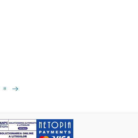
Următoarea
8