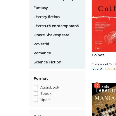
Fantasy
Literary fiction
Literatură contemporană
Opere Shakespeare
Povestiri
Romance
Colhoz
Science Fiction
Emmanuel Carrè
31.2 lei
52.00 le
Format
Audiobook
Ebook
Tiparit