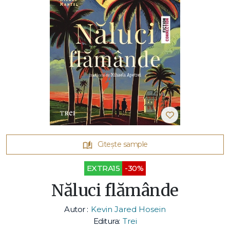
Citește sample
EXTRA15
-30%
Năluci flămânde
Autor :
Kevin Jared Hosein
Editura:
Trei