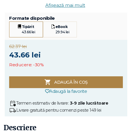
Afișează mai mult
Formate disponibile
Tipărit
eBook
43.66 lei
29.94 lei
62.37 lei
43.66 lei
Reducere: -30%
ADAUGĂ ÎN COȘ
Adaugă la favorite
Termen estimativ de livrare:
3-9 zile lucrătoare
Livrare gratuită pentru comenzi peste 149 lei
Descriere