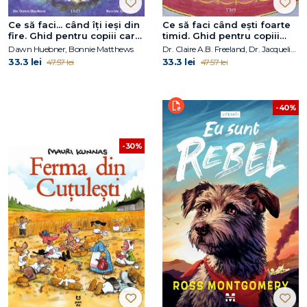
Ce să faci... când îţi ieşi din
Ce să faci când ești foarte
fire. Ghid pentru copiii care
timid. Ghid pentru copiii
nu-şi pot stăpâni furia
care vor să scape de
Dawn Huebner, Bonnie Matthews
Dr. Claire A.B. Freeland, Dr. Jacqueline B. Toner
anxietatea socială
33.3 lei
33.3 lei
47.57 lei
47.57 lei
-40%
-30%