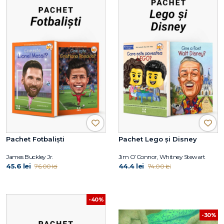
Pachet Fotbaliști
Pachet Lego și Disney
James Buckley Jr.
Jim O’Connor, Whitney Stewart
45.6 lei
44.4 lei
76.00 lei
74.00 lei
-40%
-30%