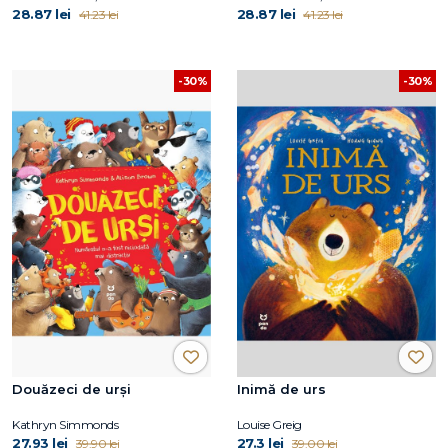
depăşească negativitatea
28.87 lei
28.87 lei
41.23 lei
41.23 lei
-30%
-30%
Douăzeci de urși
Inimă de urs
Kathryn Simmonds
Louise Greig
27.93 lei
27.3 lei
39.90 lei
39.00 lei