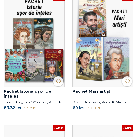
Pachet Istoria ușor de
Pachet Mari artiști
înțeles
June Eding, Jim O’Connor, Paula K. Manzanero, Janet B. Pascal, Pam Pollack, Meg Belviso
Kirsten Anderson, Paula K. Manzanero, Yona Zeldis McDonough, Carrie Robbins
87.32 lei
69 lei
153.18 lei
115.00 lei
-40%
-40%