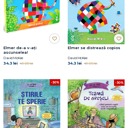
Elmer de-a v-ați
Elmer se distrează copios
ascunselea!
David McKee
David McKee
34.3 lei
34.3 lei
49.00 lei
49.00 lei
-30%
-30%