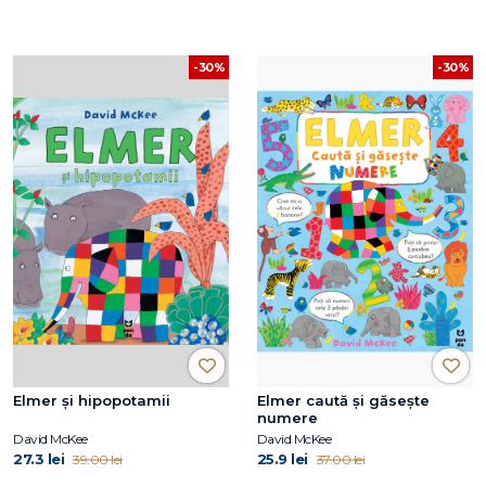
-30%
-30%
Elmer și hipopotamii
Elmer caută și găsește
numere
David McKee
David McKee
27.3 lei
25.9 lei
39.00 lei
37.00 lei