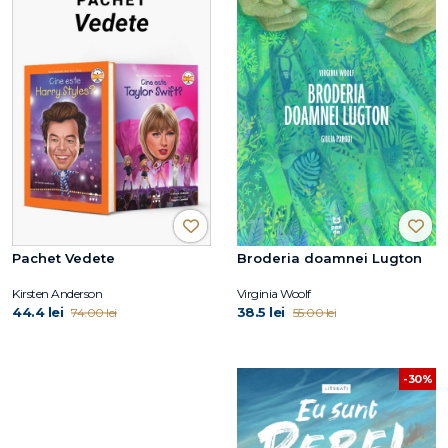
Pachet Vedete
Broderia doamnei Lugton
Kirsten Anderson
Virginia Woolf
44.4 lei
38.5 lei
74.00 lei
55.00 lei
-30%