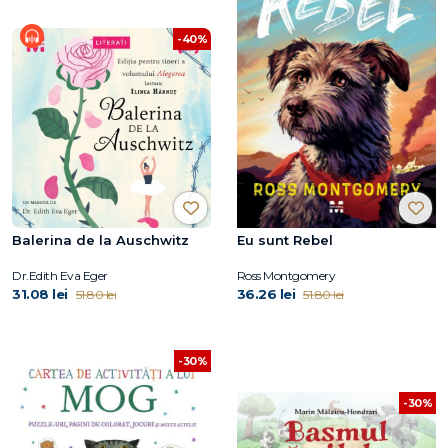
-40%
Balerina de la Auschwitz
Eu sunt Rebel
Dr.Edith Eva Eger
Ross Montgomery
31.08 lei
36.26 lei
51.80 lei
51.80 lei
-30%
-30%