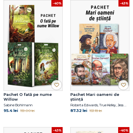
-40%
-43%
Pachet O fată pe nume
Pachet Mari oameni de
Willow
știință
Sabine Bohlmann
Roberta Edwards, True Kelley, Jess M. Brallier, Robert Andrew Parker, Kirsten Anderson, Deborah Hopkinson, Janet B. Pascal, Tim Foley
95.4 lei
87.32 lei
159.00 lei
153.18 lei
-43%
-40%