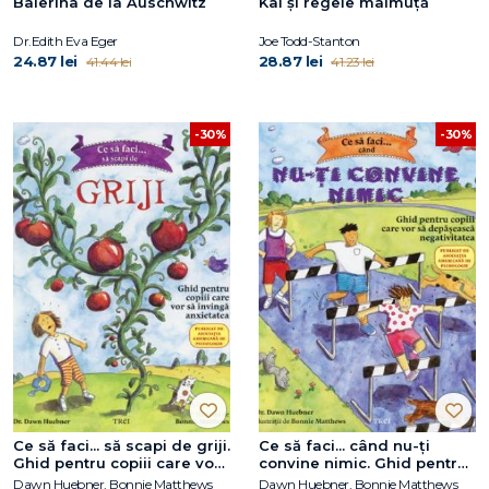
Balerina de la Auschwitz
Kai și regele maimuță
Dr.Edith Eva Eger
Joe Todd-Stanton
24.87 lei
28.87 lei
41.44 lei
41.23 lei
-30%
-30%
Ce să faci... să scapi de griji.
Ce să faci... când nu-ţi
Ghid pentru copiii care vor
convine nimic. Ghid pentru
să învingă anxietatea
copiii care vor să
Dawn Huebner, Bonnie Matthews
Dawn Huebner, Bonnie Matthews