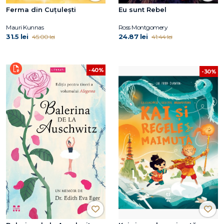
Ferma din Cuțulești
Eu sunt Rebel
Mauri Kunnas
Ross Montgomery
31.5 lei
24.87 lei
45.00 lei
41.44 lei
-40%
-30%