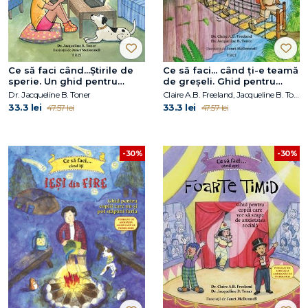
Ce să faci când...Știrile de
Ce să faci... când ți-e teamă
sperie. Un ghid pentru
de greșeli. Ghid pentru
copiii care vor să înțeleagă
copiii care nu acceptă să fie
Dr. Jacqueline B. Toner
Claire A.B. Freeland, Jacqueline B. Toner, Janet McDonnell
evenimentele recente
imperfecți
33.3 lei
33.3 lei
47.57 lei
47.57 lei
-30%
-30%