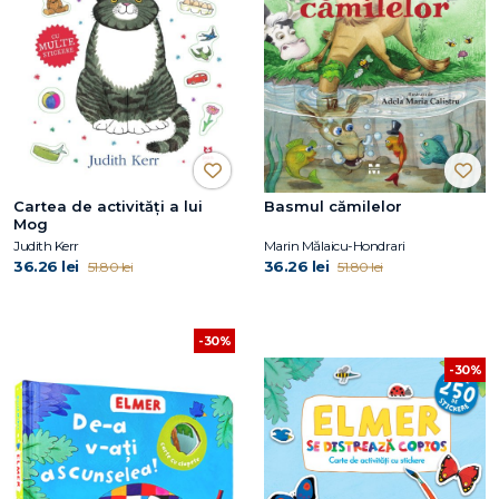
Cartea de activități a lui
Basmul cămilelor
Mog
Judith Kerr
Marin Mălaicu-Hondrari
36.26 lei
36.26 lei
51.80 lei
51.80 lei
-30%
-30%