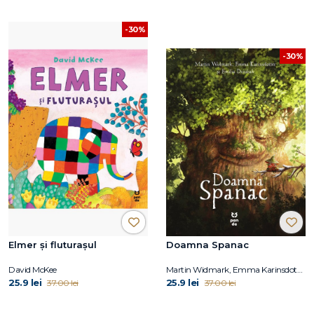
-30%
-30%
Elmer și fluturașul
Doamna Spanac
David McKee
Martin Widmark, Emma Karinsdotter
25.9 lei
25.9 lei
37.00 lei
37.00 lei