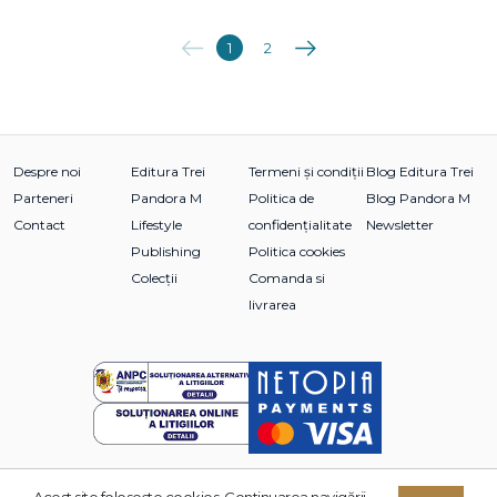
Anterioara
Următoarea
1
2
Despre noi
Editura Trei
Termeni și condiții
Blog Editura Trei
Parteneri
Pandora M
Politica de
Blog Pandora M
Contact
Lifestyle
confidențialitate
Newsletter
Publishing
Politica cookies
Colecții
Comanda si
livrarea
Acest site foloseşte cookies. Continuarea navigării