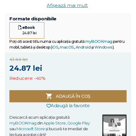
Afișează mai mult
Formate disponibile
eBook
24.87 lei
myBOOKmag
Poți citi acest titlu numai cu aplicația gratuită
pentru
iOS
macOS
Android
Windows
mobil, tabletă și desktop (
,
,
și
).
41.44 lei
24.87 lei
Reducere: -40%
ADAUGĂ ÎN COȘ
Adaugă la favorite
Descarcă acum aplicația gratuită
myBOOKmag
din
Apple Store
,
Google Play
sau
Microsoft Store
și bucură-te imediat de
lectura acestei cărți!