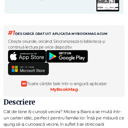
#1
DESCARCĂ GRATUIT APLICAȚIA MYBOOKMAG ACUM
Citește oriunde, oricând. Sincronizează-ți biblioteca și
continuă lectura pe orice dispozitiv.
Toate cărțile tale într-o singură aplicație:
M
MyBookMag
Descriere
Cât de bine îți cunoști vecinii? Micke și Bianca se mută într-
un cartier idilic, perfect pentru familia lor. Însă pe măsură ce
ajung să-și cunoască vecinii, în suflet li se strecoară