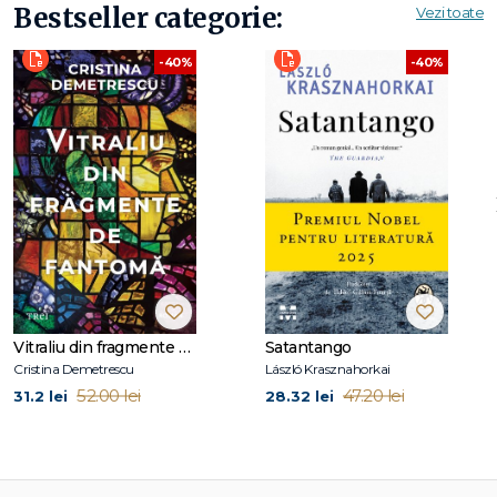
Bestseller categorie:
Vezi toate
-40%
-40%
Vitraliu din fragmente de fantomă
Satantango
Cristina Demetrescu
László Krasznahorkai
52.00 lei
47.20 lei
31.2 lei
28.32 lei