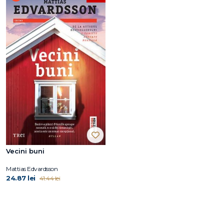
Vecini buni
Mattias Edvardsson
24.87 lei
41.44 lei