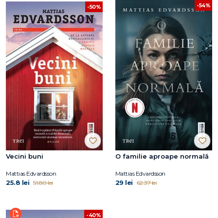
-54%
-50%
Vecini buni
O familie aproape normală
Mattias Edvardsson
Mattias Edvardsson
25.8 lei
29 lei
51.80 lei
62.37 lei
-40%