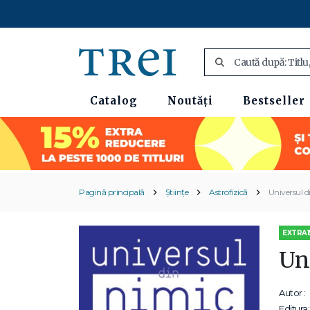
Catalog
Noutăți
Bestseller
Pagină principală
Științe
Astrofizică
Universul d
EXTRA1
Un
Autor :
Editura: