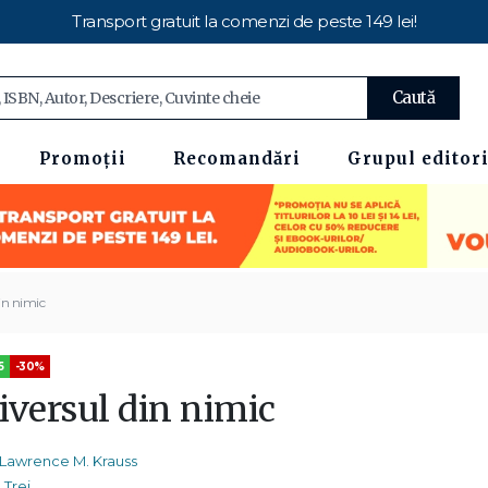
Transport gratuit la comenzi de peste 149 lei!
Caută
Promoții
Recomandări
Grupul editori
in nimic
5
-30%
iversul din nimic
Lawrence M. Krauss
Trei