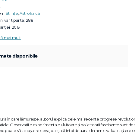
:
ii:
Științe
,
Astrofizică
ni var. tipărită:
288
riției:
2013
ză mai mult
mate disponibile
ură în care lămureşte, autorul explică cele mai recente progrese revoluţio
nţiale. Observaţiile experimentale uluitoare şi noile teorii fascinante sunt de
ic poate să ia naştere ceva, dar şi că întotdeauna din nimic va lua naştere c