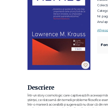
Colecții
Categor
Nr. pagi
Anul apa
Afișea
For
Descriere
Într-un story cosmologic care captivează în aceeaşi măs
ştiinţei, ce răstoarnă din temelii probleme filosofice ese
într-o manieră accesibilă şi sugerează nu doar că din nim