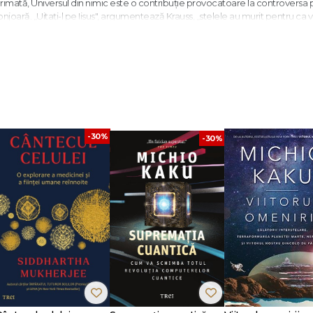
perimată, Universul din nimic este o contribuţie provocatoare la controversa 
njoară. „Uitaţi-l pe Iisus", argumentează Krauss, „stelele au murit pentru ca v
importantă precum revoluţia copernicană. Avem acum la dispoziţie acest ghi
cEwan
or la Universitatea Statului Arizona, deţinând şi postul de director al Proie
itate printre intelectuali datorită valenţelor sale publice, Krauss este autoru
i marele succes
The Physics of Star Trek
.
aduce viitorul?
-30%
-30%