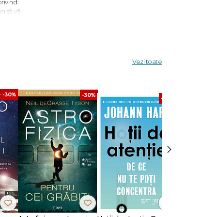
privind
oi să vă
d
Vezi toate
ctului
l a peste
-30%
-30%
-30%
›