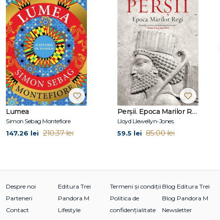
pentru drama acelor vremi." –
The Observer
„O biografie științific documentată, care merge dincolo de
descrierea tulburătoare a sfârșitului Romanovilor, pentru a
sonda natura complexă a caracterului lui Nicolae al II-lea. O
carte captivantă, bine structurată, concisă și
cutremurătoare." –
Kirkus Reviews
„Cărțile lui Service sunt fundamentale pentru subiectele
tratate, sunt scrise cu competență și spun istorii captivante,
iar cea de față nu face excepție. Grație prezentării
Lumea
Perșii. Epoca Marilor Regi
exhaustive și convingătoare a lui Service, putem acum
Simon Sebag Montefiore
Lloyd Llewellyn-Jones
separa mitul și legenda de mărturia istorică." –
The Christian
210.37 lei
85.00 lei
147.26 lei
59.5 lei
Science Monitor
„Cea mai bună carte scrisă până acum despre viața lui
Nicolae al II-lea după momentul abdicării."
– Financial
Times
Despre noi
Editura Trei
Termeni și condiții
Blog Editura Trei
Parteneri
Pandora M
Politica de
Blog Pandora M
În martie 1917, Nicolae al II-lea, ultimul țar al întregii Rusii, a
Contact
Lifestyle
confidențialitate
Newsletter
abdicat, iar dinastia care a domnit asupra unui imperiu