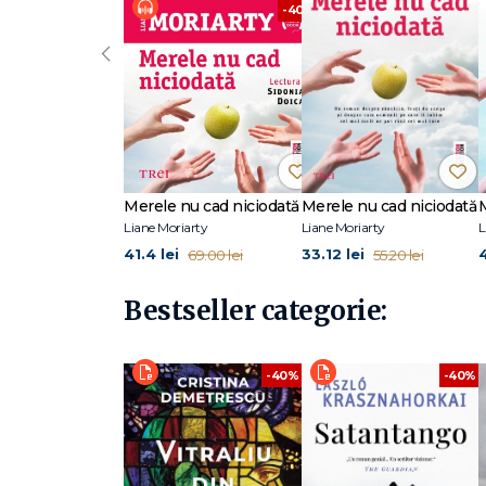
-40%
‹
Merele nu cad niciodată
Merele nu cad niciodată
Liane Moriarty
Liane Moriarty
L
41.4 lei
33.12 lei
69.00 lei
55.20 lei
Bestseller categorie:
-40%
-40%