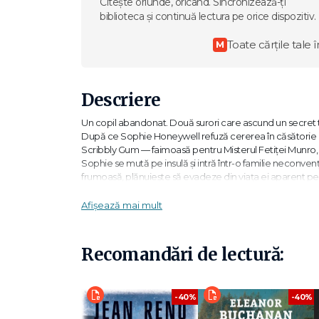
Citește oriunde, oricând. Sincronizează-ți
biblioteca și continuă lectura pe orice dispozitiv.
Toate cărțile tale î
M
Descriere
Un copil abandonat. Două surori care ascund un secret ter
După ce Sophie Honeywell refuză cererea în căsătorie 
Scribbly Gum — faimoasă pentru Misterul Fetiţei Munro, c
Sophie se mută pe insulă și intră într-o familie neconven
frumoasă, plănuieşte să evadeze din viaţa ei aparent pe
visătoarea mătușă Rose care se întreabă dacă nu e timpul
Când lucrurile se complică, Sophie își dă seama că uneori 
Afișează mai mult
"Atât de bine scris, încât te cucereşte de la prima pagi
Recomandări de lectură:
"Excepţional! Moriarty te poartă de la râs la spaimă cu un
„Ultima aniversare este o poveste fascinantă, plină de su
-40%
-40%
„Să citeşti romanele lui Liane Moriarty e ca şi cum ai b