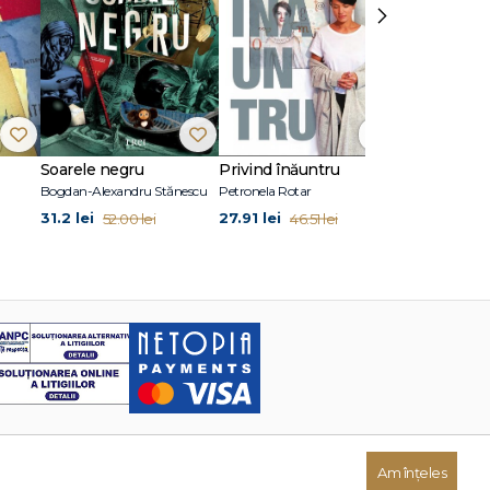
›
Soarele negru
Privind înăuntru
Suflete per
Bogdan-Alexandru Stănescu
Petronela Rotar
John Marrs
31.2 lei
27.91 lei
24.87 lei
52.00 lei
46.51 lei
41
Am înțeles
Dezvoltat de: