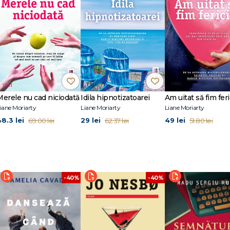
Merele nu cad niciodată
Idila hipnotizatoarei
Am uitat să fim feri
iane Moriarty
Liane Moriarty
Liane Moriarty
48.3 lei
29 lei
49 lei
69.00 lei
62.37 lei
51.80 lei
-40%
-40%