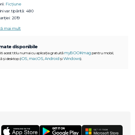
ii:
Ficțiune
ni var. tipărită:
480
riției:
2019
ză mai mult
mate disponibile
myBOOKmag
iti acest titlu numai cu aplicația gratuită
pentru mobil,
iOS
macOS
Android
Windows
ă și desktop (
,
,
și
).
G