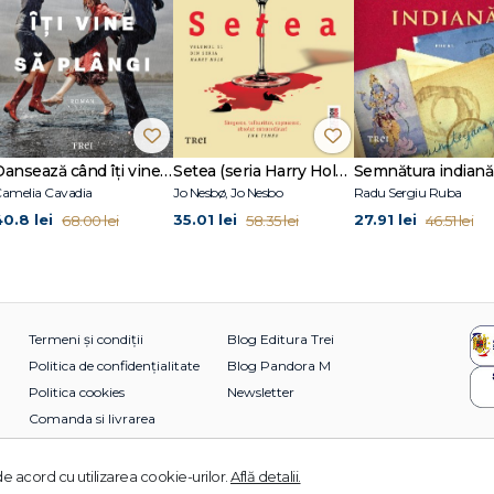
Dansează când îți vine să plângi
Setea (seria Harry Hole, vol. 11)
Semnătura indiană
amelia Cavadia
Jo Nesbø, Jo Nesbo
Radu Sergiu Ruba
40.8 lei
35.01 lei
27.91 lei
68.00 lei
58.35 lei
46.51 lei
Termeni și condiții
Blog Editura Trei
Politica de confidențialitate
Blog Pandora M
Politica cookies
Newsletter
Comanda si livrarea
e acord cu utilizarea cookie-urilor.
Află detalii.