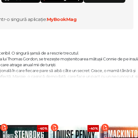
ntr-o singură aplicație:
MyBookMag
ibil. O singură șansă de a rescrie trecutul.
a lui Thomas Gordon, se trezește moștenitoarea mătușii Connie de pe insul
are atrage anual mii de turişti.
țională în care fiecare pare să aibă câte un secret: Grace, o mamă tânără şi
rfectă, Margie, o casnică demodată, care face un pact cu un necunoscut, și
 să ia singură decizii.
stă în puterea ta să construiești un final fericit pentru povestea pe care o tr
nă." - Reese Witherspoon
 talent inegalabil." - Publishers Weekly
spans şi secrete, spusă în stilul inconfundabil al lui Moriarty." - Woman & Ho
-40%
-40%
ea un cocktail Cosmopolitan cu câteva picături de arsenic." – USA Today