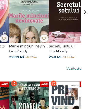
›
ciți
Marile minciuni nevinovate
Secretul soţului
Cât ai clipi
Liane Moriarty
Liane Moriarty
Liane Moriarty
22.09 lei
25.8 lei
35.01 lei
47.57 lei
51.80 lei
58.
Vezi toate
-40%
-40%
-40%