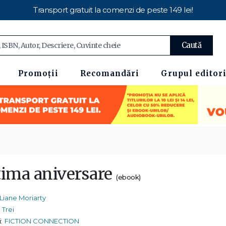
Transport gratuit la comenzi de peste 149 lei!
Caută
Promoții
Recomandări
Grupul editori
tima aniversare
(ebook)
Liane Moriarty
Trei
:
FICTION CONNECTION