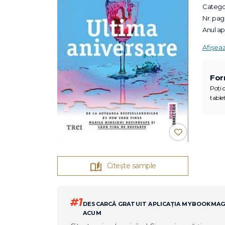
Categor
Nr. pagi
Anul apa
Afișea
For
Poți c
tablet
Citește sample
#1
DESCARCĂ GRATUIT APLICAȚIA MYBOOKMA
ACUM