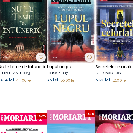
a copilăriei citind. Nu-și mai amintește când a scris prima sa povestire, dar ț
gajat-o să scrie un volum despre el și i-a plătit un avans de un dolar.
i marketing. S-a apucat serios de scris după ce sora ei, Jaclyn Moriarty, a anu
Wishes, scris la finalul masterului literar de la Macquarie University din Syd
e romane care au ajuns bestselleruri, fiind traduse în 39 de limbi și vândute 
nciuni nevinovate (care a stat la baza unui serial de excepție produs de HBO
re la nivel mondial), Am uitat să fim fericiți şi Când vina ne desparte.
Nu te teme de întuneric
Lupul negru
Secretele celorlalți
er Moritz Stenborg
Louise Penny
Clare Mackintosh
26.4 lei
33 lei
31.2 lei
44.00 lei
55.00 lei
52.00 lei
-54%
-30%