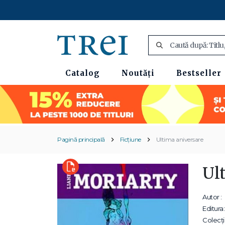
Catalog
Noutăți
Bestseller
Pagină principală
Ficțiune
Ultima aniversare
Ul
Autor :
Editura:
Colecții