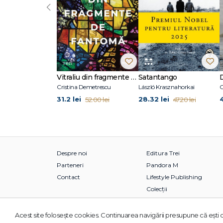
‹
Vitraliu din fragmente de fantomă
Satantango
Cristina Demetrescu
László Krasznahorkai
C
31.2 lei
28.32 lei
52.00 lei
47.20 lei
Despre noi
Editura Trei
Parteneri
Pandora M
Contact
Lifestyle Publishing
Colecții
Acest site foloseşte cookies. Continuarea navigării presupune că eşti d
© 2026 Grupul Editorial TREI. Toate drepturile rezervate.