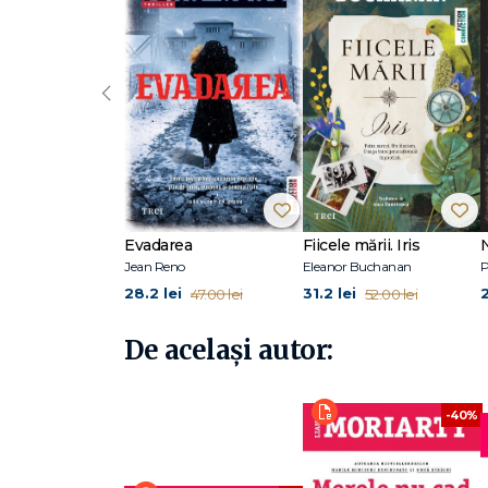
Liane Moriarty (n. 1966) și-a petrecut cea mai mare parte 
minte perfect primul contract pentru o carte: tatăl ei a an
După terminarea studiilor, Liane a lucrat în publicitate ș
‹
că-şi va publica prima carte. Romanul său de debut, Three 
fost publicat de Pan Macmillan. De atunci, a mai scris șas
șapte milioane de exemplare în întreaga lume.
O puteți vizita online la lianemoriarty.com.
La Editura Trei, de aceeași autoare, au apărut: Marile mi
Secretul soțului (vândut în peste trei milioane de exempla
Evadarea
Fiicele mării. Iris
Jean Reno
Eleanor Buchanan
P
28.2 lei
31.2 lei
47.00 lei
52.00 lei
De același autor:
-40%