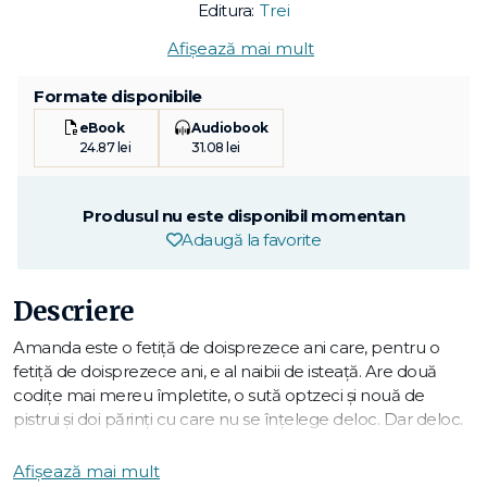
Editura:
Trei
Afișează mai mult
Formate disponibile
eBook
Audiobook
24.87 lei
31.08 lei
Produsul nu este disponibil momentan
Adaugă la favorite
Descriere
Amanda este o fetiță de doisprezece ani care, pentru o
fetiță de doisprezece ani, e al naibii de isteață. Are două
codițe mai mereu împletite, o sută optzeci și nouă de
pistrui și doi părinți cu care nu se înțelege deloc. Dar deloc.
Și dacă nu sunt părinții mei?
Stăpânită de această frică teribilă, Amanda se transformă în
Afișează mai mult