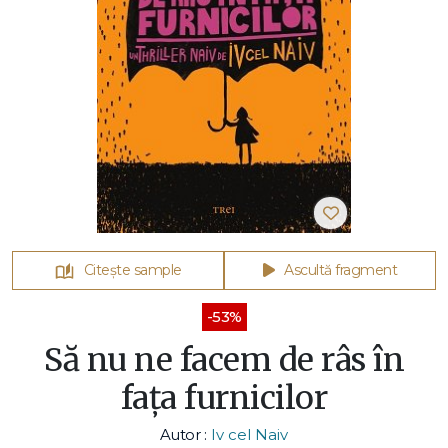
Citește sample
Ascultă fragment
-53%
Să nu ne facem de râs în
fața furnicilor
Autor :
Iv cel Naiv