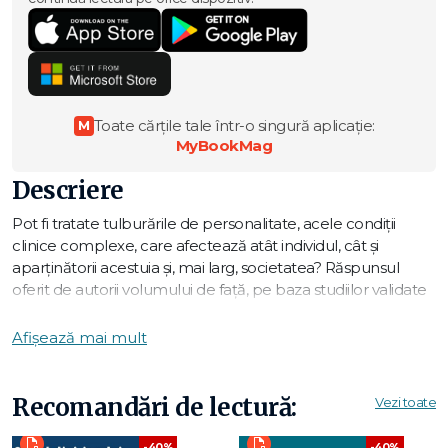
Toate cărțile tale într-o singură aplicație:
M
MyBookMag
Descriere
Pot fi tratate tulburările de personalitate, acele condiţii
clinice complexe, care afectează atât individul, cât şi
aparţinătorii acestuia şi, mai larg, societatea? Răspunsul
oferit de autorii volumului de față, pe baza studiilor validate
științific asupra tulburărilor de personalitate, este afirmativ.
În paradigma cognitiv-comportamentală, semnele şi
Afișează mai mult
simptomele acestor tulburări sunt văzute ca derivând din
prelucrări dezadaptative de informaţie, rezultate din
experienţa ontogenetică, pe un potenţial fond de
Recomandări de lectură:
Vezi toate
vulnerabilitate bio-genetică, prelucrări care generează apoi
răspunsuri specifice emoţionale, cognitive şi
-40%
-40%