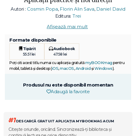
Autori :
Cosmin Popa
,
Florin Alin Sava
,
Daniel David
Editura:
Trei
Afișează mai mult
Formate disponibile
Tipărit
Audiobook
55.51 lei
47.58 lei
myBOOKmag
Poți citi acest titlu numai cu aplicația gratuită
pentru
iOS
macOS
Android
Windows
mobil, tabletă și desktop (
,
,
și
).
Produsul nu este disponibil momentan
Adaugă la favorite
#1
DESCARCĂ GRATUIT APLICAȚIA MYBOOKMAG ACUM
Citește oriunde, oricând. Sincronizează-ți biblioteca și
continuă lectura pe orice dispozitiv.