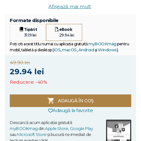
Afișează mai mult
Formate disponibile
Tipărit
eBook
31.19 lei
29.94 lei
myBOOKmag
Poți citi acest titlu numai cu aplicația gratuită
pentru
iOS
macOS
Android
Windows
mobil, tabletă și desktop (
,
,
și
).
49.90 lei
29.94 lei
Reducere: -40%
ADAUGĂ ÎN COȘ
Adaugă la favorite
Descarcă acum aplicația gratuită
myBOOKmag
din
Apple Store
,
Google Play
sau
Microsoft Store
și bucură-te imediat de
lectura acestei cărți!