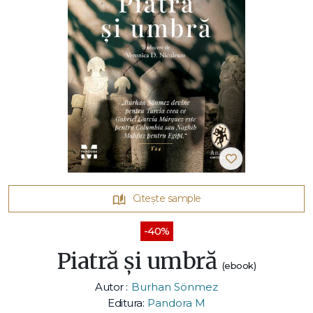
Citește sample
-40%
Piatră și umbră
(ebook)
Autor :
Burhan Sönmez
Editura:
Pandora M