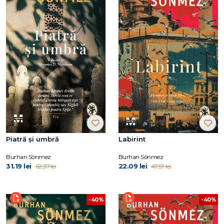
Piatră și umbră
Labirint
Burhan Sönmez
Burhan Sönmez
31.19 lei
22.09 lei
62.37 lei
47.57 lei
-40%
-40%