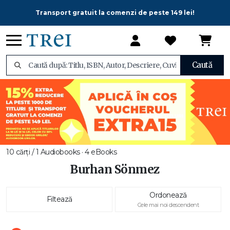
Transport gratuit la comenzi de peste 149 lei!
Caută
10 cărți / 1 Audiobooks · 4 eBooks
Burhan Sönmez
Ordonează
Filtează
Cele mai noi descendent