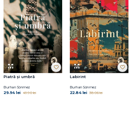
Piatră și umbră
Labirint
Burhan Sönmez
Burhan Sönmez
29.94 lei
22.84 lei
49.90 lei
38.06 lei