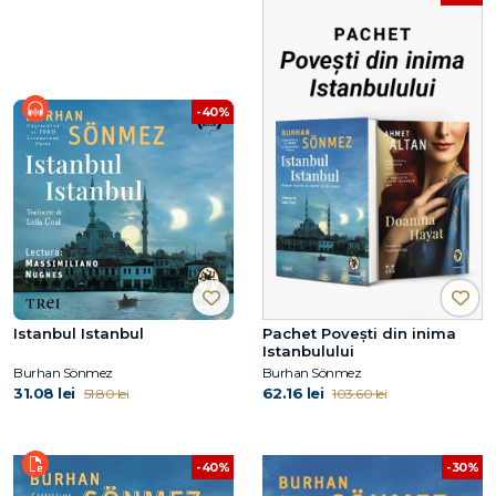
-40%
Istanbul Istanbul
Pachet Povești din inima
Istanbulului
Burhan Sönmez
Burhan Sönmez
31.08 lei
62.16 lei
51.80 lei
103.60 lei
-30%
-40%