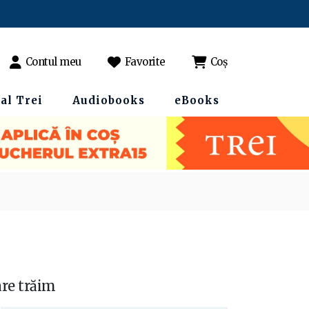
Contul meu
Favorite
Coș
al Trei
Audiobooks
eBooks
are trăim