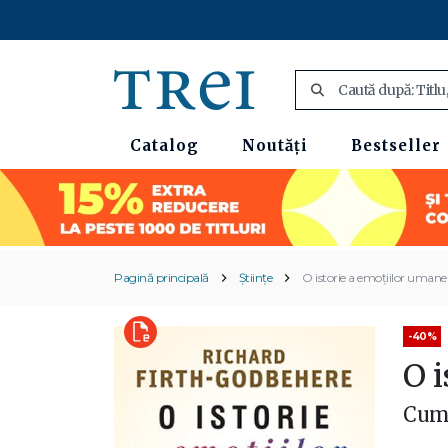
Catalog
Noutăți
Bestseller
Pagină principală
Științe
O istorie a emoțiilor umane
-40%
O 
Cum 