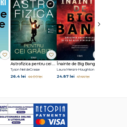
ant în
 of
De
ficiat
›
dul în
Astrofizica pentru cei grăbiți
Înainte de Big Bang
Frontierele 
Tyson Neil deGrasse
Laura Mersini-Houghton
A.C. Grayling
26.4 lei
24.87 lei
32.99 lei
44.00 lei
41.44 lei
54