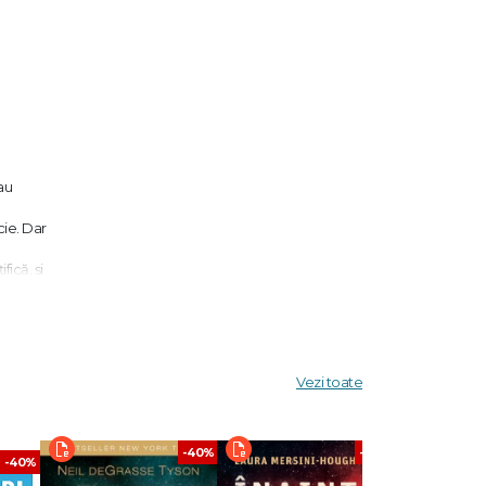
au
cie. Dar
fică, și
te
antă, în
a Antică
Vezi toate
e trăim.
țiile
-40%
-40%
-40%