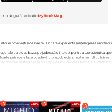
ntr-o singură aplicație:
MyBookMag
toriei omenești și despre felul în care experiența și înțelegerea emoțiilor 
aționale care s-au bazat pe judecată și intelect pentru a supraviețui ca spe
te puțin de-a face cu adevărul brut, obiectiv și mult mai mult cu trăirile
filosofiei, nașterea marilor religii ale lumii, căderea Romei, Revoluția științi
e omenirea le-a trăit vreodată – nu pot fi înțelese pe deplin fără a cunoaș
 istoria religiilor, Richard Firth-Godbehere invită cititorii într-o călătorie fascin
e în societățile omenești peste tot în lume și de-a lungul istoriei – din Greci
mericii și mult mai departe.
 profundă pe care au avut-o emoțiile atât asupra noastră, cât și a lumii în car
itor al emoțiilor omenești. Dacă vreți să aflați ce impact major au avut emo
-40%
-40%
nsul." - Publishers Weekly