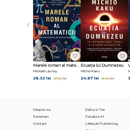
Dr. Richard Firth-Godbehere, unul dintre experții de tal
istoria, limbajul, știința și filosofia emoțiilor și membru
London. Deține o diplomă de licență la University of 
asemenea, deține un doctorat în filosofie la University 
‹
de o bursăde cercetare Wellcome Trust. Lucrarea sa interdi
care emoțiile se schimbă de-a lungul istoriei și cum anu
Marele roman al matematicii
Ecuația lui Dumnezeu
V
Mickaël Launay
Michio Kaku
M
28.32 lei
24.87 lei
47.20 lei
41.44 lei
Despre noi
Editura Trei
Parteneri
Pandora M
Contact
Lifestyle Publishing