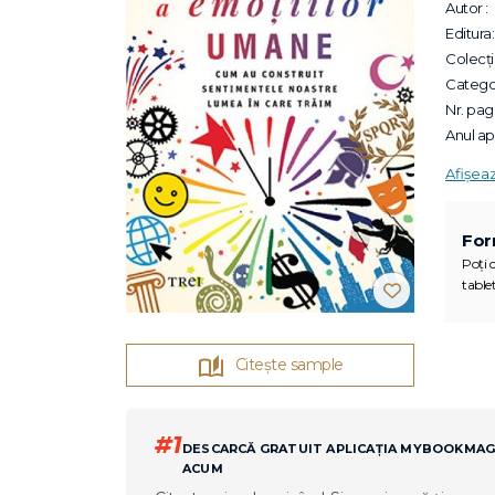
Autor :
Editura:
Colecții
Categor
Nr. pagi
Anul apa
Afișea
For
Poți c
tablet
Citește sample
#1
DESCARCĂ GRATUIT APLICAȚIA MYBOOKMA
ACUM