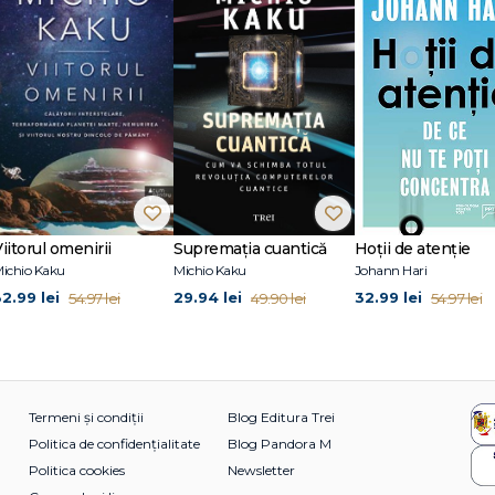
ie mondială în domeniul emoțiilor, este un cercetător independent și consult
 de onoare al Centrului pentru istoria emoțiilor din cadrul Queen Mary University
London, unde a fost recompensat de două ori pentru excelență academică. 
of Cambridge și un doctorat la Queen Mary University of London, unde a bene
sciplinară, trecând prin istorie, psihologie, lingvistică și futurism, arată mo
me aceste schimbări influențează parcursul omenirii.
iitorul omenirii
Supremația cuantică
Hoții de atenție
ichio Kaku
Michio Kaku
Johann Hari
32.99 lei
29.94 lei
32.99 lei
54.97 lei
49.90 lei
54.97 lei
Termeni și condiții
Blog Editura Trei
Politica de confidențialitate
Blog Pandora M
Politica cookies
Newsletter