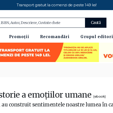
Transport gratuit la comenzi de peste 149 lei!
Caută
Promoții
Recomandări
Grupul editori
istorie a emoțiilor umane
(ebook)
au construit sentimentele noastre lumea în c