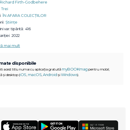
Richard Firth-Godbehere
Trei
:
ÎN AFARA COLECȚIILOR
ii:
Științe
ni var. tipărită:
416
riției:
2022
ză mai mult
mate disponibile
myBOOKmag
iti acest titlu numai cu aplicația gratuită
pentru mobil,
iOS
macOS
Android
Windows
ă și desktop (
,
,
și
).
G