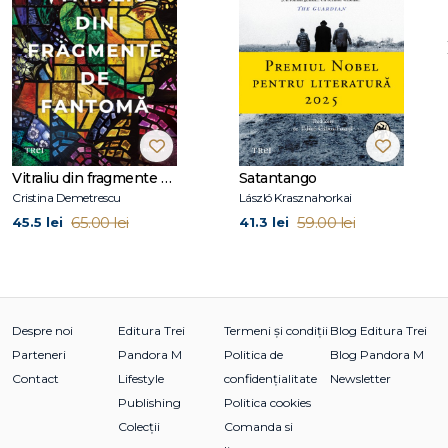
O puteți vizita online la lianemoriarty.com.
La Editura Trei, de aceeași autoare, au apărut: Marile
minciuni nevinovate (care a stat la baza unui serial de
excepție produs de HBO), Secretul soțului (vândut în peste
trei milioane de exemplare la nivel mondial), Am uitat să fim
fericiți, Când vina ne desparte și Ultima aniversare.
Vitraliu din fragmente de fantomă
Satantango
Cristina Demetrescu
László Krasznahorkai
65.00 lei
59.00 lei
45.5 lei
41.3 lei
Despre noi
Editura Trei
Termeni și condiții
Blog Editura Trei
Parteneri
Pandora M
Politica de
Blog Pandora M
Contact
Lifestyle
confidențialitate
Newsletter
Publishing
Politica cookies
Colecții
Comanda si