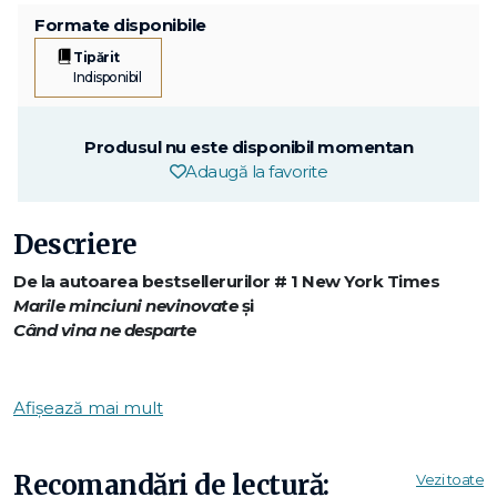
Formate disponibile
Tipărit
Indisponibil
Produsul nu este disponibil momentan
Adaugă la favorite
Descriere
De la autoarea bestsellerurilor # 1 New York Times
Marile minciuni nevinovate
şi
Când vina ne desparte
Nouă persoane ajung într-un centru de relaxare izolat,
unele dintre ele pentru că vor să slăbească, unele ca să-și
Afișează mai mult
schimbe stilul de viață, altele din motive pe care nu le pot
recunoaște nici chiar față de ele însele. Însă niciunul dintre
oaspeți nu-și imaginează ce vor însemna cele zece zile de
Recomandări de lectură:
Vezi toate