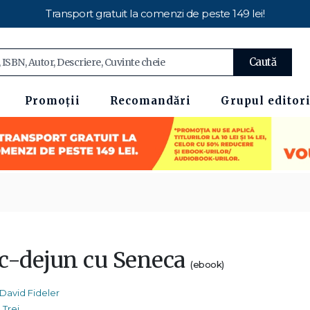
Transport gratuit la comenzi de peste 149 lei!
Caută
Promoții
Recomandări
Grupul editori
c-dejun cu Seneca
(ebook)
David Fideler
Trei