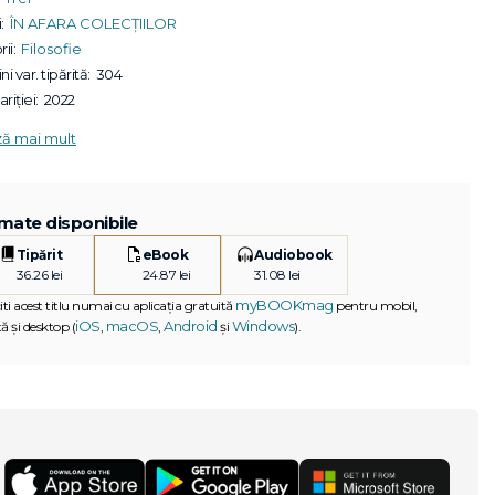
:
ÎN AFARA COLECȚIILOR
ii:
Filosofie
ni var. tipărită:
304
riției:
2022
ză mai mult
mate disponibile
Tipărit
eBook
Audiobook
36.26 lei
24.87 lei
31.08 lei
myBOOKmag
iti acest titlu numai cu aplicația gratuită
pentru mobil,
iOS
macOS
Android
Windows
ă și desktop (
,
,
și
).
G