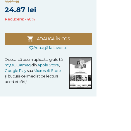
41.44 lei
24.87 lei
Reducere: -40%
ADAUGĂ ÎN COȘ
Adaugă la favorite
Descarcă acum aplicația gratuită
myBOOKmag
din
Apple Store
,
Google Play
sau
Microsoft Store
și bucură-te imediat de lectura
acestei cărți!