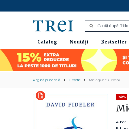
Catalog
Noutăți
Bestseller
Pagină principală
Filosofie
Mic-dejun cu Seneca
-40%
Mi
Autor :
Editura: