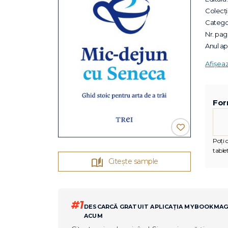
Colecții
Categor
Nr. pagi
Anul apa
Afișea
For
Poți c
tablet
Citește sample
#1
DESCARCĂ GRATUIT APLICAȚIA MYBOOKMA
ACUM