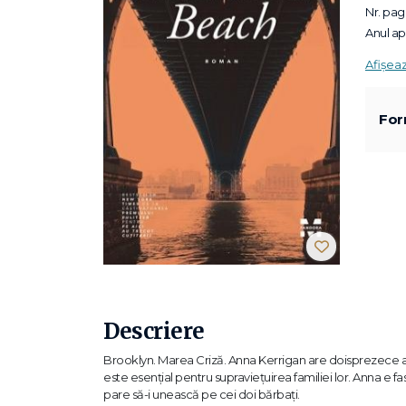
Nr. pagi
Anul apa
Afișea
For
Descriere
Brooklyn. Marea Criză. Anna Kerrigan are doisprezece ani ș
este esențial pentru supraviețuirea familiei lor. Anna e f
pare să-i unească pe cei doi bărbați.