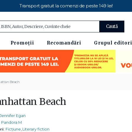
Transport gratuit la comenzi de peste 149 lei!
Caută
Promoții
Recomandări
Grupul editori
attan Beach
nhattan Beach
Jennifer Egan
Pandora M
ii:
Ficțiune
,
Literary fiction