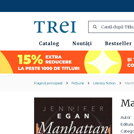
Catalog
Noutăți
Bestseller
Pagină principală
Ficțiune
Literary fiction
Manh
Ma
Autor :
Editura:
Categor