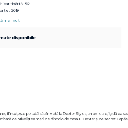
ni var. tipărită:
512
riției:
2019
ză mai mult
mate disponibile
i îl însoțește pe tatăl său în vizită la Dexter Styles, un om care, își dă ea s
ascinată de priveliștea mării de dincolo de casa lui Dexter și de secretul apă