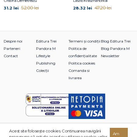
Cristina Demetrescu
László Krasznahorkai
52.00 lei
47.20 lei
31.2 lei
28.32 lei
Despre noi
Editura Trei
Termeni și condiții
Blog Editura Trei
Parteneri
Pandora M
Politica de
Blog Pandora M
Contact
Lifestyle
confidențialitate
Newsletter
Publishing
Politica cookies
Colecții
Comanda si
livrarea
Acest site foloseşte cookies. Continuarea navigării
© 2026 Grupul Editorial TREI. Toate drepturile rezervate.
Am
presupune că eşti de acord cu utilizarea cookie-urilor.