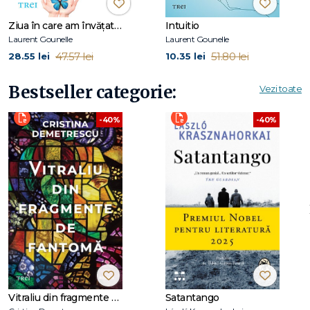
vândut în peste 5 milioane de exemplare.
Ziua în care am învățat să trăiesc
Intuitio
Îl puteți urmări pe www.laurentgounelle.com.
Laurent Gounelle
Laurent Gounelle
De același autor, la Editura Trei au apărut: Și vei găsi
47.57 lei
51.80 lei
28.55 lei
10.35 lei
comoara din adâncul tău, Omul care voia să fie fericit și Ziua
în care am învățat să trăiesc.
Bestseller categorie:
Vezi toate
-40%
-40%
Vitraliu din fragmente de fantomă
Satantango