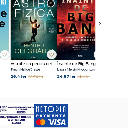
ermer,
›
ng, apoi
, produsă
Saves the
o Change
capătul
Astrofizica pentru cei grăbiți
Înainte de Big Bang
Frontierele 
Tyson Neil deGrasse
Laura Mersini-Houghton
A.C. Grayling
26.4 lei
24.87 lei
32.99 lei
44.00 lei
41.44 lei
54