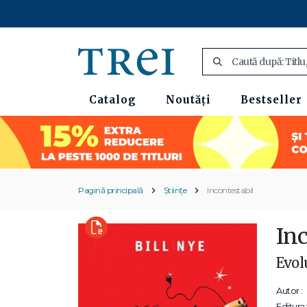
Catalog
Noutăți
Bestseller
Pagină principală
Științe
Incontestabil
In
Evolu
Autor :
Editura: