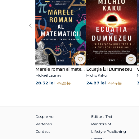
„Un cadou excelent pentru toți cei care au nevoie de o in
„Bill Nye a scris una dintre cele mai clare și mai conving
editor skeptic Magazine
‹
Bill Nye (n. 1955) este scriitor, actor, prezentator TV și
a fost comediant de televiziune, dar a devenit faimos ca 
de Disney și PBS în perioada 1993-1998, care a obținut 1
World.
Incontestabil. Evoluția și știința creației, apărută în 20
the World (2015) și Everything All at Once (2017) s-au bu
Pe lângă cărțile de popularizare a științei, Nye este auto
Marele roman al matematicii
Ecuația lui Dumnezeu
V
lumii și În adâncurile marii albastre.
Mickaël Launay
Michio Kaku
M
Îl puteți urmări pe www.billnye.com
28.32 lei
24.87 lei
47.20 lei
41.44 lei
Despre noi
Editura Trei
Parteneri
Pandora M
Contact
Lifestyle Publishing
Colecții