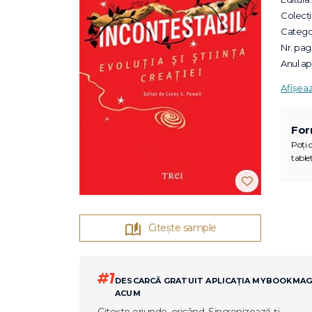
Colecții
Categor
Nr. pagi
Anul apa
Afișea
For
Poți c
tablet
Citește sample
#1
DESCARCĂ GRATUIT APLICAȚIA MYBOOKMA
ACUM