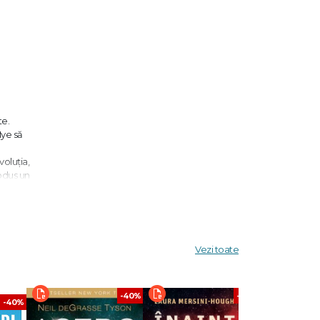
te.
Nye să
voluția,
rodus un
la fel și
Vezi toate
tam, se
-40%
-40%
-40%