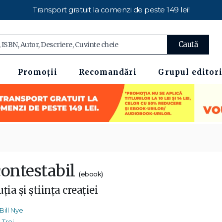
Transport gratuit la comenzi de peste 149 lei!
Caută
Promoții
Recomandări
Grupul editori
contestabil
(ebook)
ția și știința creației
Bill Nye
Trei