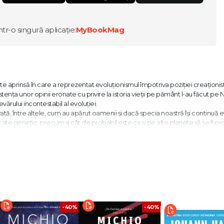
ntr-o singură aplicație:
MyBookMag
arte aprinsă în care a reprezentat evoluționismul împotriva poziției creaționis
tența unor opinii eronate cu privire la istoria vieții pe pământ l-au făcut pe 
ului incontestabil al evoluției.
ată, între altele, cum au apărut oamenii și dacă specia noastră își continuă e
ate genetic, precum și cât de probabil este ca și pe alte planete să se fi p
că, iar deplasarea plăcilor tectonice este o idee fundamentală în geologie, 
" – Bill Nye
 să vadă natura așa cum este, nu cum și-ar dori unii să fie. Și, după cum mă aștep
eva." – Neil deGrasse Tyson
-40%
-40%
nvingător." – The Wall Street Journal