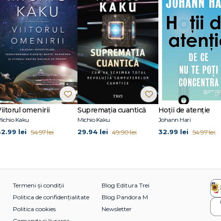
troducere în perspectiva științifică asupra lumii." – Scientific American
ătoare explicații ale evoluției de la Originea speciilor încoace." – Micheal Sh
 inventator american. Nye a lucrat aproape zece ani ca inginer mecanic la Boei
prezentator al emisiunii de popularizare a științei Bill Nye the Science Guy
9 premii Emmy. Începând din 2017, Nye are o emisiune pe Netflix — Bill Nye 
14, precum și celelalte două cărți ale sale, Unstoppable: Harnessing Science t
curat de un mare succes în întreaga lume.
rul seriei pentru copii Jack și geniile, din care Pandora M a publicat deja La 
iitorul omenirii
Supremația cuantică
Hoții de atenție
ichio Kaku
Michio Kaku
Johann Hari
32.99 lei
29.94 lei
32.99 lei
54.97 lei
49.90 lei
54.97 lei
Termeni și condiții
Blog Editura Trei
Politica de confidențialitate
Blog Pandora M
Politica cookies
Newsletter
Comanda si livrarea