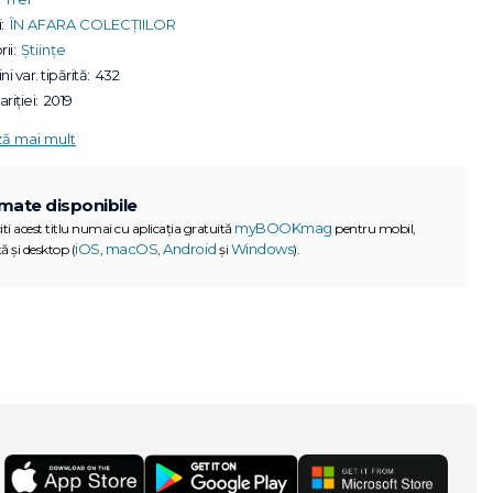
:
ÎN AFARA COLECȚIILOR
ii:
Științe
ni var. tipărită:
432
riției:
2019
ză mai mult
mate disponibile
myBOOKmag
iti acest titlu numai cu aplicația gratuită
pentru mobil,
iOS
macOS
Android
Windows
ă și desktop (
,
,
și
).
G