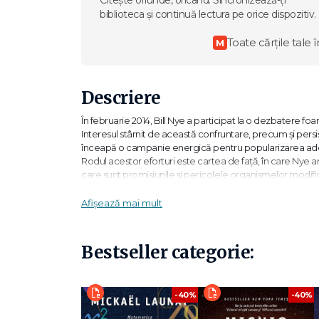
Citește oriunde, oricând. Sincronizează-ți
biblioteca și continuă lectura pe orice dispozitiv.
Toate cărțile tale î
M
Descriere
În februarie 2014, Bill Nye a participat la o dezbatere fo
Interesul stârnit de această confruntare, precum și persis
înceapă o campanie energică pentru popularizarea adevăr
Rodul acestor eforturi este cartea de față, în care Nye ar
care sunt promisiunile și pericolele organismelor modific
proces evolutiv similar cu cel de pe Pământ.
Afișează mai mult
"După cum masa și mișcarea sunt idei fundamentale în fizi
evoluția este ideea fundamentală a întregii științe a vieții.
Bestseller categorie:
„Cu stilul sau șarmant și degajat, Bill îi ajută pe cititori
achită de sarcină cu brio — mai bine decât oricine altcin
-40%
-40%
„Bill Nye prezintă evoluționismul cum nu se poate mai co