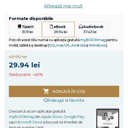
Afișează mai mult
Formate disponibile
Tipărit
eBook
Audiobook
31.19 lei
29.94 lei
37.43 lei
myBOOKmag
Poți citi acest titlu numai cu aplicația gratuită
pentru
iOS
macOS
Android
Windows
mobil, tabletă și desktop (
,
,
și
).
49.90 lei
29.94 lei
Reducere: -40%
ADAUGĂ ÎN COȘ
Adaugă la favorite
Descarcă acum aplicația gratuită
myBOOKmag
din
Apple Store
,
Google Play
sau
Microsoft Store
și bucură-te imediat de
lectura acestei cărți!