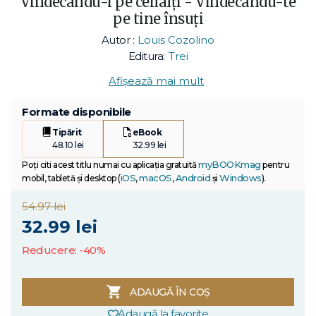
Vindecându-i pe ceilalți - Vindecându-te
pe tine însuți
Autor :
Louis Cozolino
Editura:
Trei
Afișează mai mult
Formate disponibile
Tipărit
eBook
48.10 lei
32.99 lei
myBOOKmag
Poți citi acest titlu numai cu aplicația gratuită
pentru
iOS
macOS
Android
Windows
mobil, tabletă și desktop (
,
,
și
).
54.97 lei
32.99 lei
Reducere: -40%
ADAUGĂ ÎN COȘ
Adaugă la favorite