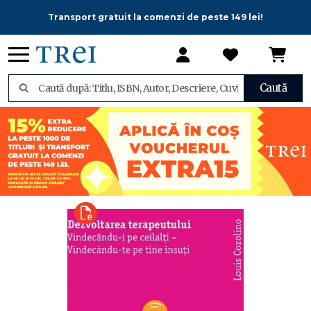
Transport gratuit la comenzi de peste 149 lei!
Caută