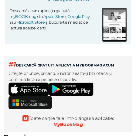
Descarcă acum aplicația gratuită
myBOOKmag
din
Apple Store
,
Google Play
sau
Microsoft Store
și bucură-te imediat de
lectura acestei cărți!
#1
DESCARCĂ GRATUIT APLICAȚIA MYBOOKMAG ACUM
Citește oriunde, oricând. Sincronizează-ți biblioteca și
continuă lectura pe orice dispozitiv.
Toate cărțile tale într-o singură aplicație:
M
MyBookMag