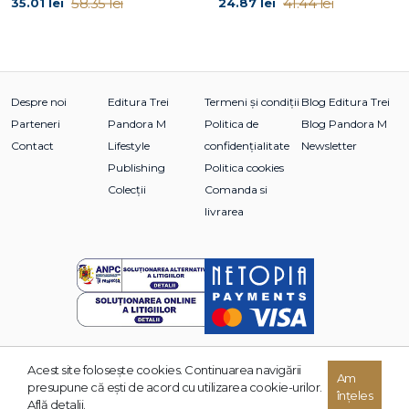
58.35 lei
41.44 lei
35.01 lei
24.87 lei
Despre noi
Editura Trei
Termeni și condiții
Blog Editura Trei
Parteneri
Pandora M
Politica de
Blog Pandora M
Contact
Lifestyle
confidențialitate
Newsletter
Publishing
Politica cookies
Colecții
Comanda si
livrarea
Acest site foloseşte cookies. Continuarea navigării
Am
© 2026 Grupul Editorial TREI. Toate drepturile rezervate.
presupune că eşti de acord cu utilizarea cookie-urilor.
înțeles
Dezvoltat de:
Află detalii.