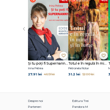
-40%
-40%
„Este vorba despre nevoia de companie, de procreare s
ce ne face să fim atât de expuși în fața săgeții lui Cupid
„Potrivit acestui studiu incisiv, dragostea se află în ce
lumea omenească și animală, iar intervențiile ei persona
definește natura"." – Publishers Weekly
‹
Anna Machin și-a dedicat viața de cercetător științei din 
Departamentul de Psihologie Experimentală de la Oxford
despre paternitate — The Life of Dad: The Making of a 
Şi tu poţi fi Supernanny 1
Totul e în regulă în mine și în lume
Irina Petrea
Petronela Rotar
M
27.91 lei
31.2 lei
46.51 lei
52.00 lei
Despre noi
Editura Trei
Parteneri
Pandora M