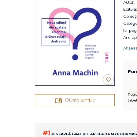
Autor :
Editura:
Colecții
Categor
Nr. pagi
Anul apa
Afișea
For
Poți c
Citește sample
tablet
#1
DESCARCĂ GRATUIT APLICAȚIA MYBOOKMA