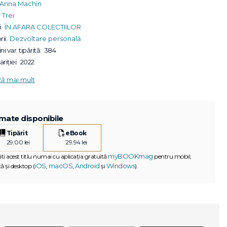
Anna Machin
Trei
:
ÎN AFARA COLECȚIILOR
ii:
Dezvoltare personală
ni var. tipărită:
384
riției:
2022
ză mai mult
mate disponibile
Tipărit
eBook
29.00 lei
29.94 lei
myBOOKmag
iti acest titlu numai cu aplicația gratuită
pentru mobil,
iOS
macOS
Android
Windows
ă și desktop (
,
,
și
).
G