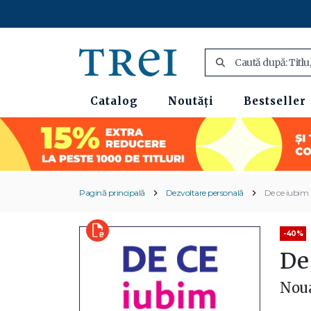
Catalog
Noutăți
Bestseller
Pagină principală
Dezvoltare personală
De ce iubim
-40%
De
Noua