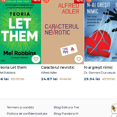
-40%
au e ceva mai mult de-atât? Anna Machin ne dezvăluie într-o lucrare rema
-40%
on." – Science Focus
ntrul existenței omenești. Machin se bazează pe numeroase cercetări și experi
le sunt înviorătoare: „Iubirea umană inspiră o admirație colosală. Cred că ne
spatele celor mai apropiate relații ale noastre, petrecând recent 12 ani la
 University, unde a lucrat împreună cu Robin Dunbar. A mai publicat și o c
Modern Father.
Teoria Let them
Caracterul nevrotic
N-ai greșit nimic
el Robbins
Alfred Adler
Dr. Ramani Durvasula
36 lei
24.87 lei
29.94 lei
60.00 lei
41.44 lei
49.90 lei
Termeni și condiții
Blog Editura Trei
Politica de confidențialitate
Blog Pandora M