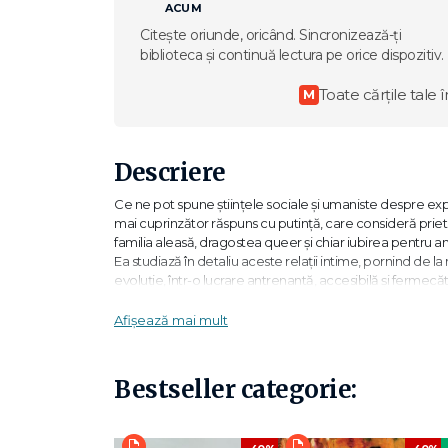
ACUM
Citește oriunde, oricând. Sincronizează-ți
biblioteca și continuă lectura pe orice dispozitiv.
Toate cărțile tale î
M
Descriere
Ce ne pot spune științele sociale și umaniste despre e
mai cuprinzător răspuns cu putință, care consideră priete
familia aleasă, dragostea queer și chiar iubirea pentru a
Ea studiază în detaliu aceste relații intime, pornind de la 
evoluție, într-o lucrare antrenantă, accesibilă și fermecă
Autoarea nu se ferește să analizeze și consecințele ma
duce spre manipulare, coerciție sau chiar violență. În f
Afișează mai mult
să ne dezvolte înțelegerea și să ne reînnoiască admirația 
"Folosind cele mai recente dovezi din neuroștiințe, gene
Bestseller categorie:
arătându-ne că este atât o experiență universală, cât și 
longevității noastre și că noi, ca oameni, suntem noroco