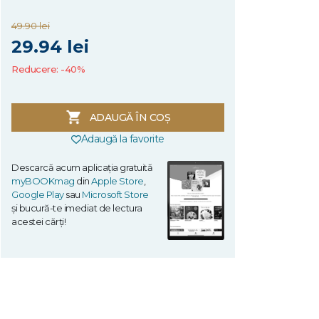
49.90 lei
29.94 lei
Reducere: -40%
ADAUGĂ ÎN COȘ
Adaugă la favorite
Descarcă acum aplicația gratuită
myBOOKmag
din
Apple Store
,
Google Play
sau
Microsoft Store
și bucură-te imediat de lectura
acestei cărți!