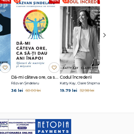
-40%
-40%
rcabilă
-40%
ențe din
›
arte
Dă-mi câteva ore, ca să-ţi dau ani înapoi
Codul încrederii
Atomic Habi
Răzvan Șindelaru
Katty Kay, Claire Shipman
James Clear
36 lei
19.79 lei
36 lei
60.00 lei
32.98 lei
60.00 