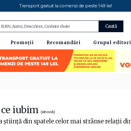
Transport gratuit la comenzi de peste 149 lei!
Caută
Promoții
Recomandări
Grupul editori
 ce iubim
(ebook)
 știință din spatele celor mai strânse relații di