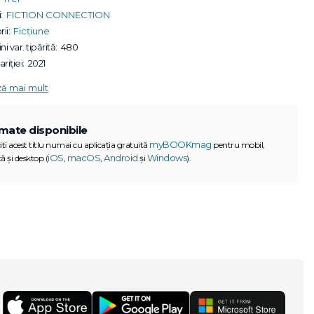
:
FICTION CONNECTION
ii:
Ficțiune
ni var. tipărită:
480
riției:
2021
ză mai mult
mate disponibile
myBOOKmag
iti acest titlu numai cu aplicația gratuită
pentru mobil,
iOS
macOS
Android
Windows
ă și desktop (
,
,
și
).
G