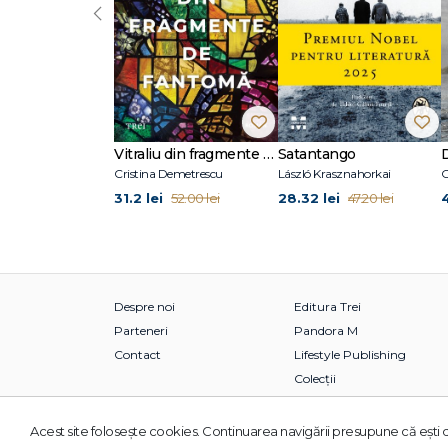
‹
Vitraliu din fragmente de fantomă
Satantango
Cristina Demetrescu
László Krasznahorkai
C
31.2 lei
28.32 lei
52.00 lei
47.20 lei
Despre noi
Editura Trei
Parteneri
Pandora M
Contact
Lifestyle Publishing
Colecții
Acest site foloseşte cookies. Continuarea navigării presupune că eşti d
© 2026 Grupul Editorial TREI. Toate drepturile rezervate.