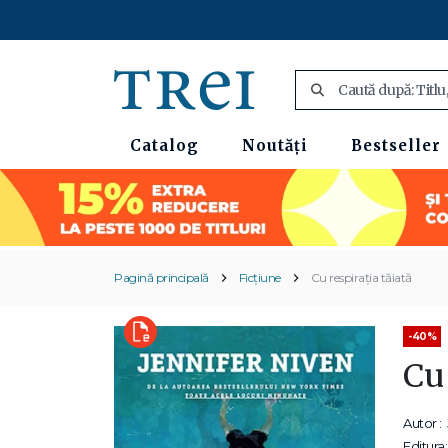
Catalog
Noutăți
Bestseller
Pagină principală
Ficțiune
Cu respirația tăiată
-40%
Cu 
Autor :
Editura: