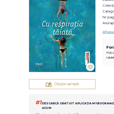
Colecții
Categor
Nr. pagi
Anul apa
Afișea
For
Poți c
tablet
Citește sample
#1
DESCARCĂ GRATUIT APLICAȚIA MYBOOKMA
ACUM