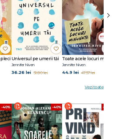
›
 pleci
Universul pe umerii tăi
Toate acele locuri minunate
Ia-mă cu tin
Jennifer Niven
Jennifer Niven
Jennifer Niven
36.26 lei
44.9 lei
24.87 lei
51.80 lei
47.57 lei
41
Vezi toate
-40%
-40%
-40%