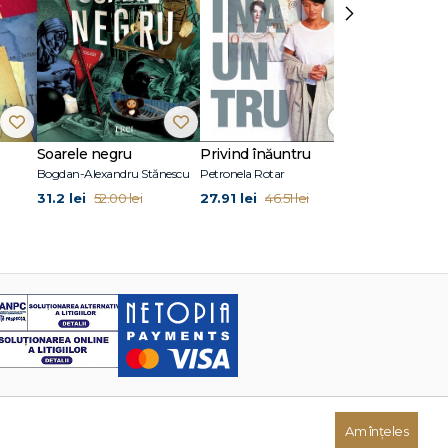
›
Soarele negru
Privind înăuntru
Suflete per
Bogdan-Alexandru Stănescu
Petronela Rotar
John Marrs
31.2 lei
27.91 lei
24.87 lei
52.00 lei
46.51 lei
41
Am înțeles
Dezvoltat de: