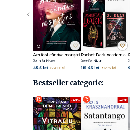
‹
Am fost cândva monștri
Pachet Dark Academia
Jennifer Niven
Jennifer Niven
J
45.5 lei
115.43 lei
9
65.00 lei
192.37 lei
Bestseller categorie:
-40%
-40%