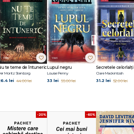
stsellerurile internaţionale Toate acele locuri minunate și Universul pe umer
at premii literare în toată lumea.
Elle Fanning în rolul principal.
at, iar Jennifer Niver va scrie scenariul, așa cum a făcut și pentru filmul Toa
nnifer supervizează Germ, o revistă literară online dedicată adolescenţilor
Nu te teme de întuneric
Lupul negru
Secretele celorlalți
er Moritz Stenborg
Louise Penny
Clare Mackintosh
26.4 lei
33 lei
31.2 lei
44.00 lei
55.00 lei
52.00 lei
-20%
-60%