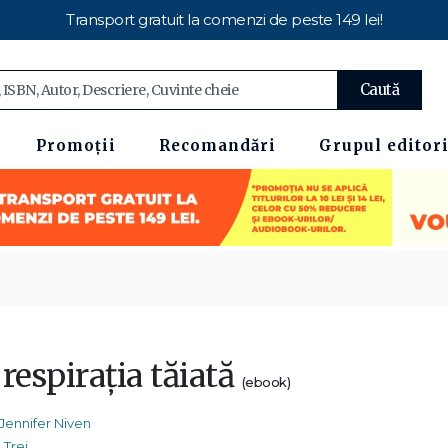
Transport gratuit la comenzi de peste 149 lei!
Caută
Promoții
Recomandări
Grupul editori
respirația tăiată
(ebook)
Jennifer Niven
Trei