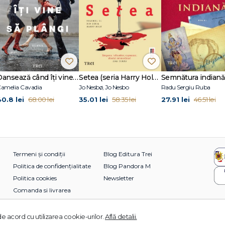
Dansează când îți vine să plângi
Setea (seria Harry Hole, vol. 11)
Semnătura indiană
amelia Cavadia
Jo Nesbø, Jo Nesbo
Radu Sergiu Ruba
40.8 lei
35.01 lei
27.91 lei
68.00 lei
58.35 lei
46.51 lei
Termeni și condiții
Blog Editura Trei
Politica de confidențialitate
Blog Pandora M
Politica cookies
Newsletter
Comanda si livrarea
e acord cu utilizarea cookie-urilor.
Află detalii.