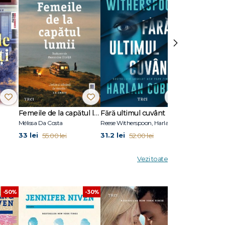
ii tăi.
›
te acele
, precum
Femeile de la capătul lumii
Fără ultimul cuvânt
Stare de vis
Mélissa Da Costa
Reese Witherspoon, Harlan Coben
Eric Puchner
33 lei
31.2 lei
31.2 lei
55.00 lei
52.00 lei
52.00
Vezi toate
-30%
-50%
-6%