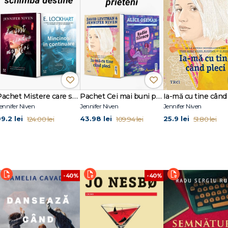
Pachet Mistere care schimbă destine
Pachet Cei mai buni prieteni
Ia-mă cu tine când
ennifer Niven
Jennifer Niven
Jennifer Niven
9.2 lei
43.98 lei
25.9 lei
124.00 lei
109.94 lei
51.80 lei
-40%
-40%