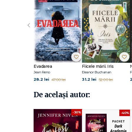
sunt reconfortant de veritabile." – School Library Journal
Jennifer Niven este autoarea a zece romane, între care be
Cărţile ei au fost traduse în peste 75 de limbi și au câștig
‹
Toate acele locuri minunate a fost ecranizat de Netflix, cu 
De asemenea, volumul Universul pe umerii tăi va fi ecraniz
locuri minunate.
Când nu lucrează la numeroasele proiecte TV și cărţi, Je
cea din Toate acele locuri minunate.
O puteţi urmări pe Twitter, la @jenniferniven.
Evadarea
Fiicele mării. Iris
Jean Reno
Eleanor Buchanan
P
28.2 lei
31.2 lei
47.00 lei
52.00 lei
De același autor:
-30%
-40%